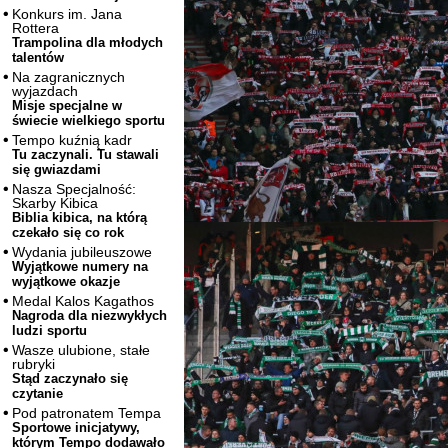
Konkurs im. Jana
Rottera
Trampolina dla młodych
talentów
Na zagranicznych
wyjazdach
Misje specjalne w
świecie wielkiego sportu
Tempo kuźnią kadr
Tu zaczynali. Tu stawali
się gwiazdami
Nasza Specjalność:
Skarby Kibica
Biblia kibica, na którą
czekało się co rok
Wydania jubileuszowe
Wyjątkowe numery na
wyjątkowe okazje
Medal Kalos Kagathos
Nagroda dla niezwykłych
ludzi sportu
Wasze ulubione, stałe
rubryki
Stąd zaczynało się
czytanie
Pod patronatem Tempa
Sportowe inicjatywy,
którym Tempo dodawało