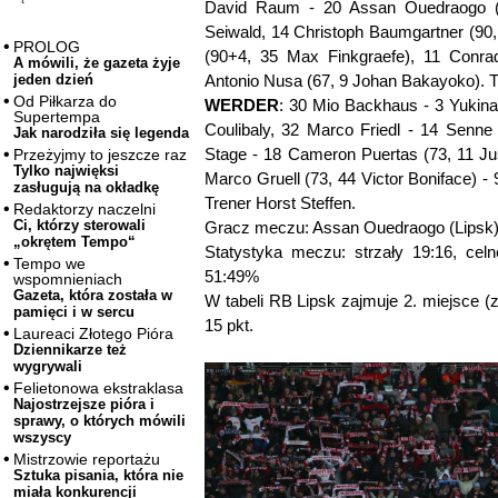
David Raum - 20 Assan Ouedraogo (9
Seiwald, 14 Christoph Baumgartner (90
PROLOG
(90+4, 35 Max Finkgraefe), 11 Conra
A mówili, że gazeta żyje
Antonio Nusa (67, 9 Johan Bakayoko). T
jeden dzień
Od Piłkarza do
WERDER
: 30 Mio Backhaus - 3 Yukina
Supertempa
Coulibaly, 32 Marco Friedl - 14 Senne
Jak narodziła się legenda
Stage - 18 Cameron Puertas (73, 11 J
Przeżyjmy to jeszcze raz
Tylko najwięksi
Marco Gruell (73, 44 Victor Boniface) 
zasługują na okładkę
Trener Horst Steffen.
Redaktorzy naczelni
Ci, którzy sterowali
Gracz meczu: Assan Ouedraogo (Lipsk)
„okrętem Tempo“
Statystyka meczu: strzały 19:16, celne
Tempo we
51:49%
wspomnieniach
Gazeta, która została w
W tabeli RB Lipsk zajmuje 2. miejsce (z
pamięci i w sercu
15 pkt.
Laureaci Złotego Pióra
Dziennikarze też
wygrywali
Felietonowa ekstraklasa
Najostrzejsze pióra i
sprawy, o których mówili
wszyscy
Mistrzowie reportażu
Sztuka pisania, która nie
miała konkurencji