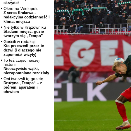
skrzydeł
Okno na Wielopolu
Z serca Krakowa -
redakcyjna codzienność i
klimat miejsca
Nie tylko w Krążowniku
Śladami miejsc, gdzie
tworzyło się „Tempo”
Gościli w redakcji
Kto przeszedł przez te
drzwi (i dlaczego nie
zapomniał wizyty)
To też część naszej
historii
Nieoczywiste wątki,
niezapomniane rozdziały
Oni tworzyli tę gazetę
Drużyna „Tempa“ – z
piórem, aparatem i
ołowiem