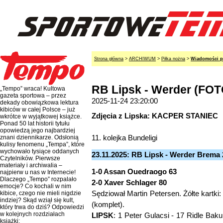
Strona główna
>
ARCHIWUM
>
Piłka nożna
>
Wiadomości p
RB Lipsk - Werder (FOT
„Tempo” wraca! Kultowa
gazeta sportowa – przez
2025-11-24 23:20:00
dekady obowiązkowa lektura
kibiców w całej Polsce – już
Zdjęcia z Lipska: KACPER STANIEC
wkrótce w wyjątkowej książce.
Ponad 50 lat historii tytułu
opowiedzą jego najbardziej
11. kolejka Bundeligi
znani dziennikarze. Odsłonią
kulisy fenomenu „Tempa”, które
wychowało tysiące oddanych
23.11.2025: RB Lipsk - Werder Brema 2
Czytelników. Pierwsze
materiały i archiwalia –
1-0 Assan Ouedraogo 63
najpierw u nas w Internecie!
Dlaczego „Tempo” rozpalało
2-0 Xaver Schlager 80
emocje? Co kochali w nim
Sędziował Martin Petersen. Żółte kartki:
kibice, czego nie mieli nigdzie
indziej? Skąd wziął się kult,
(komplet).
który trwa do dziś? Odpowiedzi
w kolejnych rozdziałach
LIPSK
: 1 Peter Gulacsi - 17 Ridle Baku
książki: