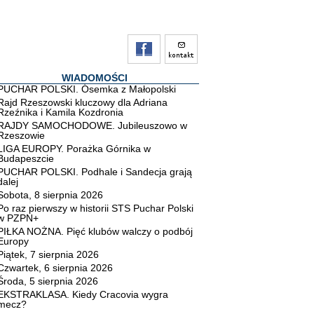
WIADOMOŚCI
PUCHAR POLSKI. Ósemka z Małopolski
Rajd Rzeszowski kluczowy dla Adriana
Rzeźnika i Kamila Kozdronia
RAJDY SAMOCHODOWE. Jubileuszowo w
Rzeszowie
LIGA EUROPY. Porażka Górnika w
Budapeszcie
PUCHAR POLSKI. Podhale i Sandecja grają
dalej
Sobota, 8 sierpnia 2026
Po raz pierwszy w historii STS Puchar Polski
w PZPN+
PIŁKA NOŻNA. Pięć klubów walczy o podbój
Europy
Piątek, 7 sierpnia 2026
Czwartek, 6 sierpnia 2026
Środa, 5 sierpnia 2026
EKSTRAKLASA. Kiedy Cracovia wygra
mecz?