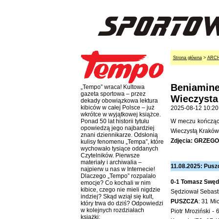
Strona główna
>
ARC
Beniamine
„Tempo” wraca! Kultowa
gazeta sportowa – przez
Wieczysta
dekady obowiązkowa lektura
kibiców w całej Polsce – już
2025-08-12 10:20
wkrótce w wyjątkowej książce.
W meczu kończący
Ponad 50 lat historii tytułu
opowiedzą jego najbardziej
Wieczystą Kraków
znani dziennikarze. Odsłonią
Zdjęcia: GRZEG
kulisy fenomenu „Tempa”, które
wychowało tysiące oddanych
Czytelników. Pierwsze
materiały i archiwalia –
11.08.2025: Pusz
najpierw u nas w Internecie!
Dlaczego „Tempo” rozpalało
0-1 Tomasz Swęd
emocje? Co kochali w nim
kibice, czego nie mieli nigdzie
Sędziował Sebasti
indziej? Skąd wziął się kult,
PUSZCZA
: 31 Mi
który trwa do dziś? Odpowiedzi
w kolejnych rozdziałach
Piotr Mroziński -
książki: