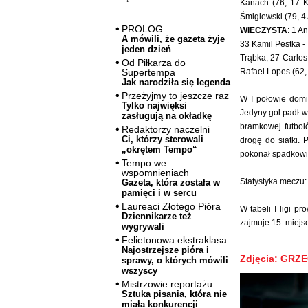
Kanach (76, 17 K
Śmiglewski (79, 4
PROLOG
WIECZYSTA
: 1 A
A mówili, że gazeta żyje
33 Kamil Pestka -
jeden dzień
Trąbka, 27 Carlos
Od Piłkarza do
Rafael Lopes (62
Supertempa
Jak narodziła się legenda
Przeżyjmy to jeszcze raz
W I połowie domi
Tylko najwięksi
Jedyny gol padł w 
zasługują na okładkę
bramkowej futboló
Redaktorzy naczelni
Ci, którzy sterowali
drogę do siatki.
„okrętem Tempo“
pokonał spadkowi
Tempo we
wspomnieniach
Statystyka meczu: 
Gazeta, która została w
pamięci i w sercu
Laureaci Złotego Pióra
W tabeli I ligi p
Dziennikarze też
zajmuje 15. miejsc
wygrywali
Felietonowa ekstraklasa
Najostrzejsze pióra i
Zdjęcia: GRZ
sprawy, o których mówili
wszyscy
Mistrzowie reportażu
Sztuka pisania, która nie
miała konkurencji