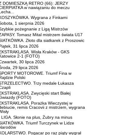
Z DOMIESZKĄ RETRO (66): JERZY
CIERPIATKA w nawiązaniu do meczu
Lecha...
KOSZYKÓWKA. Wygrana z Finkami
Sobota, 1 sierpnia 2026
Szybkie pożegnanie z Ligą Mistrzów
ZAPASY. Tomasz Mital mistrzem świata U17
SIATKÓWKA. Złoto dla siatkarek z Proszowic
Piątek, 31 lipca 2026
EKSTRAKLASA. Wisła Kraków - GKS
Katowice 2-1 (FOTO)
Czwartek, 30 lipca 2026
Środa, 29 lipca 2026
SPORTY MOTOROWE. Triumf Fina w
Rajdzie Polski
STRZELECTWO. Trzy medale Łukasza
Czapli
EKSTRAKLASA. Zwycięski start Białej
Gwiazdy (FOTO)
EKSTRAKLASA. Porażka Wieczystej w
debiucie, remis Cracovii z mistrzem, wygrana
Wisły
I LIGA. Słonie na plus, Żubry na minus
SIATKÓWKA. Triumf Turczynek w Lidze
Narodów
KOLARSTWO. Pogacar po raz piąty wygrał