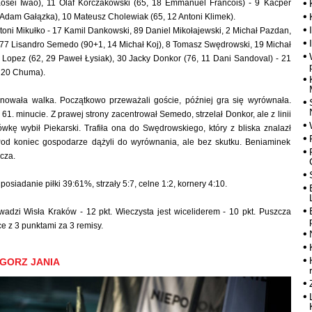
osei Iwao), 11 Olaf Korczakowski (65, 18 Emmanuel Francois) - 9 Kacper
 Adam Gałązka), 10 Mateusz Cholewiak (65, 12 Antoni Klimek).
ntoni Mikułko - 17 Kamil Dankowski, 89 Daniel Mikołajewski, 2 Michał Pazdan,
 77 Lisandro Semedo (90+1, 14 Michał Koj), 8 Tomasz Swędrowski, 19 Michał
 Lopez (62, 29 Paweł Łysiak), 30 Jacky Donkor (76, 11 Dani Sandoval) - 21
, 20 Chuma).
nowała walka. Początkowo przeważali goście, później gra się wyrównała.
61. minucie. Z prawej strony zacentrował Semedo, strzelał Donkor, ale z linii
wkę wybił Piekarski. Trafiła ona do Swędrowskiego, który z bliska znalazł
 Pod koniec gospodarze dążyli do wyrównania, ale bez skutku. Beniaminek
cza.
posiadanie piłki 39:61%, strzały 5:7, celne 1:2, kornery 4:10.
rowadzi Wisła Kraków - 12 pkt. Wieczysta jest wiceliderem - 10 pkt. Puszcza
e z 3 punktami za 3 remisy.
EGORZ JANIA