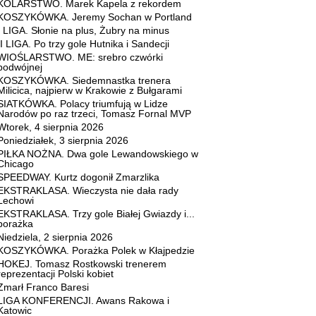
KOLARSTWO. Marek Kapela z rekordem
KOSZYKÓWKA. Jeremy Sochan w Portland
I LIGA. Słonie na plus, Żubry na minus
II LIGA. Po trzy gole Hutnika i Sandecji
WIOŚLARSTWO. ME: srebro czwórki
podwójnej
KOSZYKÓWKA. Siedemnastka trenera
Milicica, najpierw w Krakowie z Bułgarami
SIATKÓWKA. Polacy triumfują w Lidze
Narodów po raz trzeci, Tomasz Fornal MVP
Wtorek, 4 sierpnia 2026
Poniedziałek, 3 sierpnia 2026
PIŁKA NOŻNA. Dwa gole Lewandowskiego w
Chicago
SPEEDWAY. Kurtz dogonił Zmarzlika
EKSTRAKLASA. Wieczysta nie dała rady
Lechowi
EKSTRAKLASA. Trzy gole Białej Gwiazdy i...
porażka
Niedziela, 2 sierpnia 2026
KOSZYKÓWKA. Porażka Polek w Kłajpedzie
HOKEJ. Tomasz Rostkowski trenerem
reprezentacji Polski kobiet
Zmarł Franco Baresi
LIGA KONFERENCJI. Awans Rakowa i
Katowic