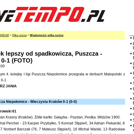
HIWUM
>
Piłka nożna
>
Wiadomości piłka nożna
k lepszy od spadkowicza, Puszcza -
 0-1 (FOTO)
:00
m 4. kolejkę I ligi Puszcza Niepołomice przegrała w derbach Małopolski z
 0-1.
ORZ JANIA
cza Niepołomice - Wieczysta Kraków 0-1 (0-0)
rowski 61
an Krasny (Kraków). Żółte kartki: Gałązka - Pazdan, Pestka. Widzów 1900.
chał Perchel - 23 Kacper Przybyłko, 5 Konrad Stępień, 34 Adrian Piekarski, 8
 67 Norbert Barczak (76, 7 Mateusz Stępień), 16 Michał Walski, 13 Radosław