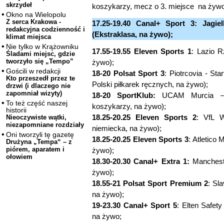
skrzydeł
koszykarzy, mecz o 3. miejsce na żywo
Okno na Wielopolu
Z serca Krakowa -
17.25-19.40 Canal+ Sport 3: Jagie
redakcyjna codzienność i
(Ekstraklasa, na żywo);
klimat miejsca
Nie tylko w Krążowniku
17.55-19.55 Eleven Sports 1
: Lazio R
Śladami miejsc, gdzie
tworzyło się „Tempo”
żywo);
Gościli w redakcji
18-20 Polsat Sport 3
: Piotrcovia - St
Kto przeszedł przez te
Polski piłkarek ręcznych, na żywo);
drzwi (i dlaczego nie
zapomniał wizyty)
18-20 SportKlub:
UCAM Murcia – B
To też część naszej
koszykarzy, na żywo);
historii
18.25-20.25 Eleven Sports 2
: VfL W
Nieoczywiste wątki,
niezapomniane rozdziały
niemiecka, na żywo);
Oni tworzyli tę gazetę
18.25-20.25 Eleven Sports 3
: Atletico 
Drużyna „Tempa“ – z
piórem, aparatem i
żywo);
ołowiem
18.30-20.30 Canal+ Extra 1:
Manchester
żywo);
18.55-21 Polsat Sport Premium 2
: Sl
na żywo);
19-23.30 Canal+ Sport 5
: Elten Safet
na żywo;