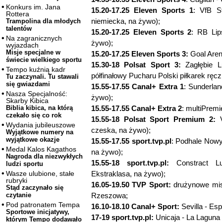
Konkurs im. Jana
15.20-17.25 Eleven Sports 1
: VfB S
Rottera
niemiecka, na żywo);
Trampolina dla młodych
talentów
15.20-17.25 Eleven Sports 2
: RB Lip
Na zagranicznych
żywo);
wyjazdach
Misje specjalne w
15.20-17.25 Eleven Sports 3:
Goal Aren
świecie wielkiego sportu
15.30-18 Polsat Sport 3:
Zagłębie L
Tempo kuźnią kadr
półfinałowy Pucharu Polski piłkarek ręc
Tu zaczynali. Tu stawali
się gwiazdami
15.55-17.55 Canal+ Extra 1
: Sunderlan
Nasza Specjalność:
żywo);
Skarby Kibica
15.55-17.55 Canal+ Extra 2
: multiPrem
Biblia kibica, na którą
czekało się co rok
15.55-18 Polsat Sport Premium 2:
V
Wydania jubileuszowe
czeska, na żywo);
Wyjątkowe numery na
wyjątkowe okazje
15.55-17.55 sport.tvp.pl
: Podhale Nowy 
Medal Kalos Kagathos
na żywo);
Nagroda dla niezwykłych
15.55-18 sport.tvp.pl:
Constract Lu
ludzi sportu
Ekstraklasa, na żywo);
Wasze ulubione, stałe
rubryki
16.05-19.50 TVP Sport:
drużynowe mis
Stąd zaczynało się
Rzeszowa;
czytanie
Pod patronatem Tempa
16.10-18.10 Canal+ Sport:
Sevilla - Esp
Sportowe inicjatywy,
17-19 sport.tvp.pl:
Unicaja - La Laguna 
którym Tempo dodawało