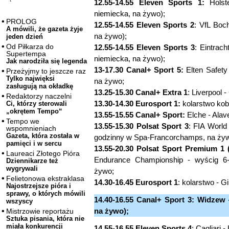
12.55-14.55 Eleven Sports 1:
Holste
niemiecka, na żywo);
PROLOG
12.55-14.55 Eleven Sports 2
: VfL Boc
A mówili, że gazeta żyje
na żywo);
jeden dzień
Od Piłkarza do
12.55-14.55 Eleven Sports 3
: Eintrac
Supertempa
niemiecka, na żywo);
Jak narodziła się legenda
13-17.30 Canal+ Sport 5:
Elten Safety
Przeżyjmy to jeszcze raz
Tylko najwięksi
na żywo;
zasługują na okładkę
13.25-15.30 Canal+ Extra 1
: Liverpool 
Redaktorzy naczelni
13.30-14.30 Eurosport 1:
kolarstwo kob
Ci, którzy sterowali
„okrętem Tempo“
13.55-15.55 Canal+ Sport:
Elche - Alav
Tempo we
13.55-15.30 Polsat Sport 3
: FIA Worl
wspomnieniach
Gazeta, która została w
godzinny w Spa-Francorchamps, na ży
pamięci i w sercu
13.55-20.30 Polsat Sport Premium 1 
Laureaci Złotego Pióra
Endurance Championship - wyścig 6
Dziennikarze też
wygrywali
żywo;
Felietonowa ekstraklasa
14.30-16.45 Eurosport 1
: kolarstwo - Gi
Najostrzejsze pióra i
sprawy, o których mówili
14.40-16.55 Canal+ Sport 3: Widzew 
wszyscy
na żywo);
Mistrzowie reportażu
Sztuka pisania, która nie
miała konkurencji
14.55-16.55 Eleven Sports 4
: Cagliari 