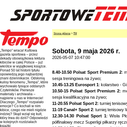
Strona główna
>
TV
Sobota, 9 maja 2026 r.
„Tempo” wraca! Kultowa
gazeta sportowa – przez
2026-05-07 10:47:00
dekady obowiązkowa lektura
kibiców w całej Polsce – już
wkrótce w wyjątkowej książce.
Ponad 50 lat historii tytułu
8.40-10.50 Polsat Sport Premium 2
: 
opowiedzą jego najbardziej
sesja treningowa na żywo;
znani dziennikarze. Odsłonią
kulisy fenomenu „Tempa”, które
10.45-13.25 Eurosport 1
: kolarstwo - Gi
wychowało tysiące oddanych
Czytelników. Pierwsze
10.50-15 Polsat Sport Premium 2:
mo
materiały i archiwalia –
sesja kwalifikacyjna na żywo;
najpierw u nas w Internecie!
Dlaczego „Tempo” rozpalało
11-20.55 Polsat Sport 2:
turniej teniso
emocje? Co kochali w nim
11-19 Canal+ Sport 2
: turniej tenisow
kibice, czego nie mieli nigdzie
indziej? Skąd wziął się kult,
12.30-14.30 Polsat Sport 1
: Wisła P
który trwa do dziś? Odpowiedzi
półfinałowy mecz Superligi piłkarzy ręc
w kolejnych rozdziałach
książki: