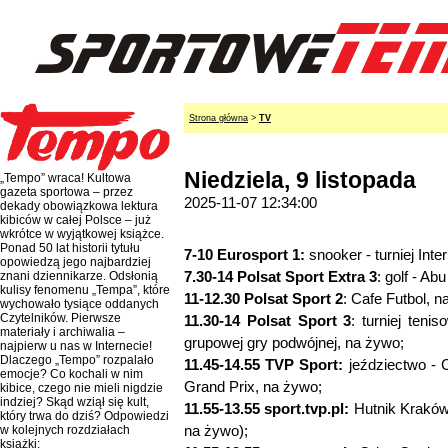
Strona główna
>
TV
Niedziela, 9 listopada
„Tempo” wraca! Kultowa
gazeta sportowa – przez
2025-11-07 12:34:00
dekady obowiązkowa lektura
kibiców w całej Polsce – już
wkrótce w wyjątkowej książce.
Ponad 50 lat historii tytułu
7-10 Eurosport 1:
snooker - turniej Int
opowiedzą jego najbardziej
7.30-14 Polsat Sport Extra 3
: golf - A
znani dziennikarze. Odsłonią
kulisy fenomenu „Tempa”, które
11-12.30 Polsat Sport 2
: Cafe Futbol, n
wychowało tysiące oddanych
Czytelników. Pierwsze
11.30-14 Polsat Sport 3
: turniej ten
materiały i archiwalia –
grupowej gry podwójnej, na żywo;
najpierw u nas w Internecie!
Dlaczego „Tempo” rozpalało
11.45-14.55 TVP Sport:
jeździectwo - 
emocje? Co kochali w nim
Grand Prix, na żywo;
kibice, czego nie mieli nigdzie
indziej? Skąd wziął się kult,
11.55-13.55 sport.tvp.pl:
Hutnik Kraków 
który trwa do dziś? Odpowiedzi
na żywo);
w kolejnych rozdziałach
książki: