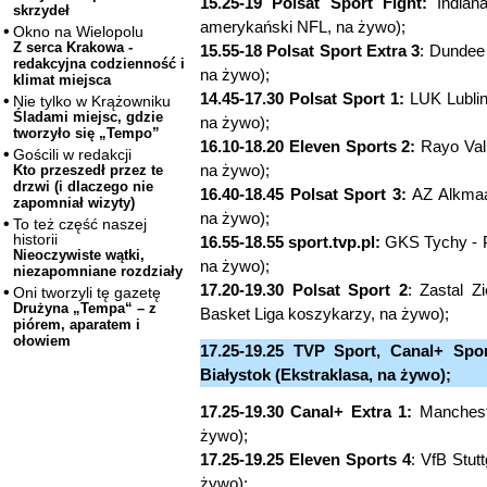
15.25-19 Polsat Sport Fight:
Indiana
skrzydeł
amerykański NFL, na żywo);
Okno na Wielopolu
Z serca Krakowa -
15.55-18 Polsat Sport Extra 3
: Dundee
redakcyjna codzienność i
na żywo);
klimat miejsca
14.45-17.30 Polsat Sport 1:
LUK Lublin 
Nie tylko w Krążowniku
Śladami miejsc, gdzie
na żywo);
tworzyło się „Tempo”
16.10-18.20 Eleven Sports 2:
Rayo Vall
Gościli w redakcji
na żywo);
Kto przeszedł przez te
drzwi (i dlaczego nie
16.40-18.45 Polsat Sport 3:
AZ Alkmaar
zapomniał wizyty)
na żywo);
To też część naszej
historii
16.55-18.55 sport.tvp.pl:
GKS Tychy - Po
Nieoczywiste wątki,
na żywo);
niezapomniane rozdziały
17.20-19.30 Polsat Sport 2
: Zastal Z
Oni tworzyli tę gazetę
Drużyna „Tempa“ – z
Basket Liga koszykarzy, na żywo);
piórem, aparatem i
ołowiem
17.25-19.25 TVP Sport, Canal+ Spor
Białystok (Ekstraklasa, na żywo);
17.25-19.30 Canal+ Extra 1:
Manchester
żywo);
17.25-19.25 Eleven Sports 4
: VfB Stut
żywo);