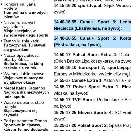
Konkurs im. Jana
14.15-16.20 sport.tvp.pl:
Śląsk Wrocław 
Rottera
żywo);
Trampolina dla młodych
talentów
14.40-16.55 Canal+ Sport 3: Legi
Na zagranicznych
wyjazdach
Nieciecza (Ekstraklasa, na żywo);
Misje specjalne w
świecie wielkiego sportu
14.40-16.55 Canal+ Sport 5: Kor
Tempo kuźnią kadr
(Ekstraklasa, na żywo);
Tu zaczynali. Tu stawali
się gwiazdami
14.50-17 Polsat Sport Extra 4:
Dziki
Nasza Specjalność:
Skarby Kibica
(Orlen Basket Liga koszykarzy, na żywo
Biblia kibica, na którą
14.50-16.10 Eurosport 2, sport.tvp.pl
czekało się co rok
Europy w Middelkerke, wyścig elity mę
Wydania jubileuszowe
Wyjątkowe numery na
14.55-17 Canal+ Extra 1
: Aston Villa -
wyjątkowe okazje
14.55-17 Polsat Sport Extra 1, Ele
Medal Kalos Kagathos
Nagroda dla niezwykłych
włoska, na żywo);
ludzi sportu
14.55-17 TVP Sport:
Podbeskidzie Biels
Wasze ulubione, stałe
na żywo);
rubryki
Stąd zaczynało się
15.25-17.25 Eleven Sports 4:
SC Freib
czytanie
żywo);
Pod patronatem Tempa
15.25-17.20 Polsat Sport 2:
Sparta Prag
Sportowe inicjatywy,
którym Tempo dodawało