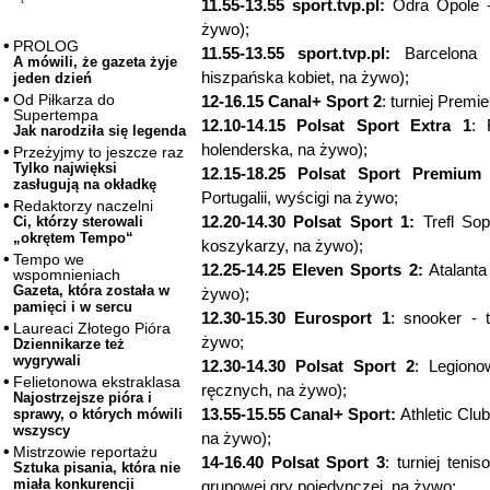
11.55-13.55 sport.tvp.pl:
Odra Opole - 
żywo);
PROLOG
11.55-13.55 sport.tvp.pl:
Barcelona -
A mówili, że gazeta żyje
hiszpańska kobiet, na żywo);
jeden dzień
Od Piłkarza do
12-16.15 Canal+ Sport 2
: turniej Premi
Supertempa
12.10-14.15 Polsat Sport Extra 1
: 
Jak narodziła się legenda
holenderska, na żywo);
Przeżyjmy to jeszcze raz
Tylko najwięksi
12.15-18.25 Polsat Sport Premium 
zasługują na okładkę
Portugalii, wyścigi na żywo;
Redaktorzy naczelni
12.20-14.30 Polsat Sport 1:
Trefl Sop
Ci, którzy sterowali
„okrętem Tempo“
koszykarzy, na żywo);
Tempo we
12.25-14.25 Eleven Sports 2:
Atalanta
wspomnieniach
Gazeta, która została w
żywo);
pamięci i w sercu
12.30-15.30 Eurosport 1
: snooker - t
Laureaci Złotego Pióra
żywo;
Dziennikarze też
wygrywali
12.30-14.30 Polsat Sport 2
: Legiono
Felietonowa ekstraklasa
ręcznych, na żywo);
Najostrzejsze pióra i
13.55-15.55 Canal+ Sport:
Athletic Club
sprawy, o których mówili
wszyscy
na żywo);
Mistrzowie reportażu
14-16.40 Polsat Sport 3
: turniej ten
Sztuka pisania, która nie
miała konkurencji
grupowej gry pojedynczej, na żywo;