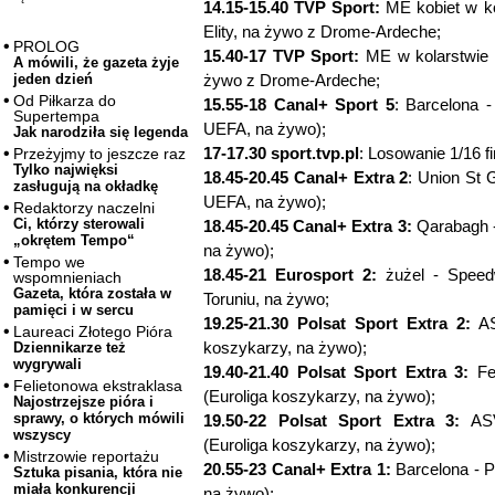
14.15-15.40 TVP Sport:
ME kobiet w ko
Elity, na żywo z Drome-Ardeche;
PROLOG
15.40-17 TVP Sport:
ME w kolarstwie -
A mówili, że gazeta żyje
żywo z Drome-Ardeche;
jeden dzień
Od Piłkarza do
15.55-18 Canal+ Sport 5
: Barcelona 
Supertempa
UEFA, na żywo);
Jak narodziła się legenda
17-17.30 sport.tvp.pl
: Losowanie 1/16 f
Przeżyjmy to jeszcze raz
Tylko najwięksi
18.45-20.45 Canal+ Extra 2
: Union St 
zasługują na okładkę
UEFA, na żywo);
Redaktorzy naczelni
Ci, którzy sterowali
18.45-20.45 Canal+ Extra 3:
Qarabagh -
„okrętem Tempo“
na żywo);
Tempo we
18.45-21 Eurosport 2:
żużel - Speedw
wspomnieniach
Gazeta, która została w
Toruniu, na żywo;
pamięci i w sercu
19.25-21.30 Polsat Sport Extra 2:
AS
Laureaci Złotego Pióra
koszykarzy, na żywo);
Dziennikarze też
wygrywali
19.40-21.40 Polsat Sport Extra 3:
Fen
Felietonowa ekstraklasa
(Euroliga koszykarzy, na żywo);
Najostrzejsze pióra i
sprawy, o których mówili
19.50-22 Polsat Sport Extra 3:
ASVE
wszyscy
(Euroliga koszykarzy, na żywo);
Mistrzowie reportażu
20.55-23 Canal+ Extra 1:
Barcelona - P
Sztuka pisania, która nie
miała konkurencji
na żywo);