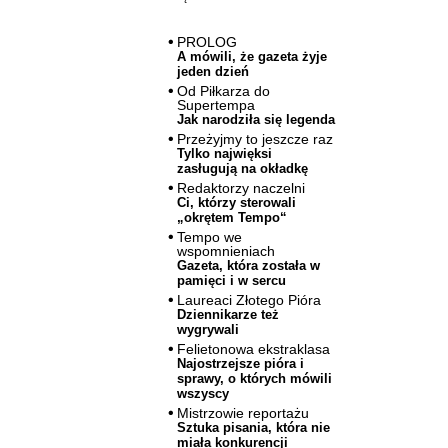
PROLOG
A mówili, że gazeta żyje
jeden dzień
Od Piłkarza do
Supertempa
Jak narodziła się legenda
Przeżyjmy to jeszcze raz
Tylko najwięksi
zasługują na okładkę
Redaktorzy naczelni
Ci, którzy sterowali
„okrętem Tempo“
Tempo we
wspomnieniach
Gazeta, która została w
pamięci i w sercu
Laureaci Złotego Pióra
Dziennikarze też
wygrywali
Felietonowa ekstraklasa
Najostrzejsze pióra i
sprawy, o których mówili
wszyscy
Mistrzowie reportażu
Sztuka pisania, która nie
miała konkurencji