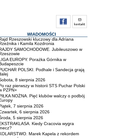
WIADOMOŚCI
Rajd Rzeszowski kluczowy dla Adriana
Rzeźnika i Kamila Kozdronia
RAJDY SAMOCHODOWE. Jubileuszowo w
Rzeszowie
LIGA EUROPY. Porażka Górnika w
Budapeszcie
PUCHAR POLSKI. Podhale i Sandecja grają
dalej
Sobota, 8 sierpnia 2026
Po raz pierwszy w historii STS Puchar Polski
w PZPN+
PIŁKA NOŻNA. Pięć klubów walczy o podbój
Europy
Piątek, 7 sierpnia 2026
Czwartek, 6 sierpnia 2026
Środa, 5 sierpnia 2026
EKSTRAKLASA. Kiedy Cracovia wygra
mecz?
KOLARSTWO. Marek Kapela z rekordem