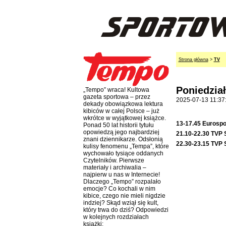
Strona główna
>
TV
Poniedział
„Tempo” wraca! Kultowa
gazeta sportowa – przez
2025-07-13 11:37
dekady obowiązkowa lektura
kibiców w całej Polsce – już
wkrótce w wyjątkowej książce.
13-17.45 Eurospo
Ponad 50 lat historii tytułu
opowiedzą jego najbardziej
21.10-22.30 TVP 
znani dziennikarze. Odsłonią
22.30-23.15 TVP 
kulisy fenomenu „Tempa”, które
wychowało tysiące oddanych
Czytelników. Pierwsze
materiały i archiwalia –
najpierw u nas w Internecie!
Dlaczego „Tempo” rozpalało
emocje? Co kochali w nim
kibice, czego nie mieli nigdzie
indziej? Skąd wziął się kult,
który trwa do dziś? Odpowiedzi
w kolejnych rozdziałach
książki: