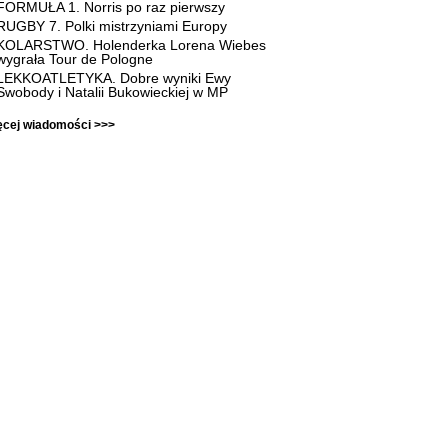
FORMUŁA 1. Norris po raz pierwszy
RUGBY 7. Polki mistrzyniami Europy
KOLARSTWO. Holenderka Lorena Wiebes
wygrała Tour de Pologne
LEKKOATLETYKA. Dobre wyniki Ewy
Swobody i Natalii Bukowieckiej w MP
ęcej wiadomości >>>