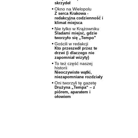
skrzydeł
Okno na Wielopolu
Z serca Krakowa -
redakcyjna codzienność i
klimat miejsca
Nie tylko w Krążowniku
Śladami miejsc, gdzie
tworzyło się „Tempo”
Gościli w redakcji
Kto przeszedł przez te
drzwi (i dlaczego nie
zapomniał wizyty)
To też część naszej
historii
Nieoczywiste wątki,
niezapomniane rozdziały
Oni tworzyli tę gazetę
Drużyna „Tempa“ – z
piórem, aparatem i
ołowiem