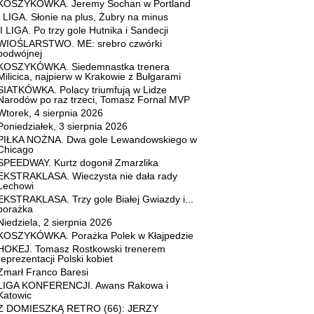
KOSZYKÓWKA. Jeremy Sochan w Portland
I LIGA. Słonie na plus, Żubry na minus
II LIGA. Po trzy gole Hutnika i Sandecji
WIOŚLARSTWO. ME: srebro czwórki
podwójnej
KOSZYKÓWKA. Siedemnastka trenera
Milicica, najpierw w Krakowie z Bułgarami
SIATKÓWKA. Polacy triumfują w Lidze
Narodów po raz trzeci, Tomasz Fornal MVP
Wtorek, 4 sierpnia 2026
Poniedziałek, 3 sierpnia 2026
PIŁKA NOŻNA. Dwa gole Lewandowskiego w
Chicago
SPEEDWAY. Kurtz dogonił Zmarzlika
EKSTRAKLASA. Wieczysta nie dała rady
Lechowi
EKSTRAKLASA. Trzy gole Białej Gwiazdy i...
porażka
Niedziela, 2 sierpnia 2026
KOSZYKÓWKA. Porażka Polek w Kłajpedzie
HOKEJ. Tomasz Rostkowski trenerem
reprezentacji Polski kobiet
Zmarł Franco Baresi
LIGA KONFERENCJI. Awans Rakowa i
Katowic
Z DOMIESZKĄ RETRO (66): JERZY