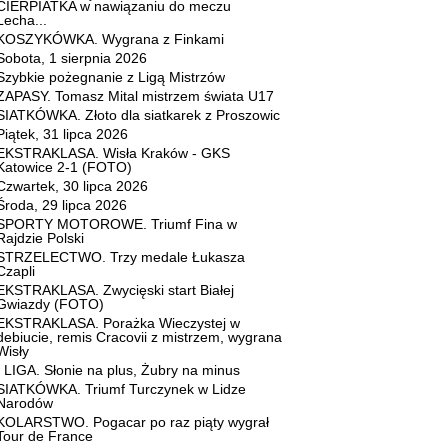
CIERPIATKA w nawiązaniu do meczu
Lecha...
KOSZYKÓWKA. Wygrana z Finkami
Sobota, 1 sierpnia 2026
Szybkie pożegnanie z Ligą Mistrzów
ZAPASY. Tomasz Mital mistrzem świata U17
SIATKÓWKA. Złoto dla siatkarek z Proszowic
Piątek, 31 lipca 2026
EKSTRAKLASA. Wisła Kraków - GKS
Katowice 2-1 (FOTO)
Czwartek, 30 lipca 2026
Środa, 29 lipca 2026
SPORTY MOTOROWE. Triumf Fina w
Rajdzie Polski
STRZELECTWO. Trzy medale Łukasza
Czapli
EKSTRAKLASA. Zwycięski start Białej
Gwiazdy (FOTO)
EKSTRAKLASA. Porażka Wieczystej w
debiucie, remis Cracovii z mistrzem, wygrana
Wisły
I LIGA. Słonie na plus, Żubry na minus
SIATKÓWKA. Triumf Turczynek w Lidze
Narodów
KOLARSTWO. Pogacar po raz piąty wygrał
Tour de France