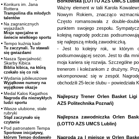
Borkowska (LOTTO AZS UMCS Lubli
Konkurs im. Jana
Ważny element w talii Karola Kowalews
Rottera
Trampolina dla młodych
Nowym Rokiem, znacząco wzmacniaj
talentów
Często romansowała z double-double
Na zagranicznych
punktem swojego zespołu. Sympatycz
wyjazdach
Misje specjalne w
kolejną nagrodę podczas podsumowując
świecie wielkiego sportu
się najlepszą młodą zawodniczką.
Tempo kuźnią kadr
Tu zaczynali. Tu stawali
- Jest to kolejny rok, w którym o
się gwiazdami
podsumowującej sezon. Jest to dla mn
Nasza Specjalność:
moja kariera się rozwija. Szczególne p
Skarby Kibica
Biblia kibica, na którą
trenerom i koleżankom z drużyny. Przyj
czekało się co rok
wkomponować się w zespół. Nagrodę 
Wydania jubileuszowe
obchodzili 25-lecie ślubu – powiedziała
Wyjątkowe numery na
wyjątkowe okazje
Medal Kalos Kagathos
Najlepszy Trener Orlen Basket Ligi
Nagroda dla niezwykłych
ludzi sportu
AZS Politechnika Poznań)
Wasze ulubione, stałe
rubryki
Najlepsza zawodniczka Orlen Baske
Stąd zaczynało się
czytanie
(LOTTO AZS UMCS Lublin)
Pod patronatem Tempa
Sportowe inicjatywy,
Nagroda za I miejsce w Orlen Bas
którym Tempo dodawało