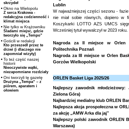
skrzydeł
Lublin
Okno na Wielopolu
W najważniejszej części sezonu - fazie
Z serca Krakowa -
redakcyjna codzienność i
nie miał sobie równych, dopiero w fi
klimat miejsca
Koszykarki LOTTO AZS UMCS sięgnęły
Nie tylko w Krążowniku
Wcześniej tytuł wywalczył w 2023 roku.
Śladami miejsc, gdzie
tworzyło się „Tempo”
Gościli w redakcji
Nagroda za II miejsce w Orlen 
Kto przeszedł przez te
Politechnika Poznań
drzwi (i dlaczego nie
zapomniał wizyty)
Nagroda za III miejsce w Orlen Ba
To też część naszej
Gorzów Wielkopolski
historii
Nieoczywiste wątki,
niezapomniane rozdziały
Oni tworzyli tę gazetę
ORLEN Basket Liga 2025/26
Drużyna „Tempa“ – z
piórem, aparatem i
Najlepszy zawodnik młodzieżowy
ołowiem
Zielona Góra)
Najbardziej medialny klub ORLEN B
Najlepsza akcja prospołeczna w OR
za akcję „AMW Arka dla jaj”
Najlepszy polski zawodnik ORLEN B
Warszawa)