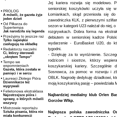
Jej kariera rozwija się modelowo. 
seniorskiej koszykówki uczyła się 
PROLOG
Łomiankach, skąd przeniosła się do
A mówili, że gazeta żyje
jeden dzień
zawodniczka KLK, z pierwszymi szlifa
Od Piłkarza do
sezon w kategorii U23 należał do niej, 
Supertempa
rozgrywkach. Dobra forma na ekstrak
Jak narodziła się legenda
Przeżyjmy to jeszcze raz
debiutem w seniorskiej kadrze Polsk
Tylko najwięksi
wydarzenie - EuroBasket U20, do któ
zasługują na okładkę
tygodni.
Redaktorzy naczelni
Ci, którzy sterowali
- Dziękuję za to wyróżnienie. Szcze
„okrętem Tempo“
rodzicom i siostrze, którzy wspie
Tempo we
wspomnieniach
koszykarskiej kariery. Szczególnie
Gazeta, która została w
Sosnowca, za pomoc w rozwoju i zbi
pamięci i w sercu
OBLK. Nagrodę dedykuję dziadkowi, któr
Laureaci Złotego Pióra
Dziennikarze też
moją koszykarską pasję – powiedziała M
wygrywali
Felietonowa ekstraklasa
Najbardziej medialny klub Orlen B
Najostrzejsze pióra i
sprawy, o których mówili
Gorzów Wlkp.
wszyscy
Mistrzowie reportażu
Najlepsza polska zawodniczka Or
Sztuka pisania, która nie
miała konkurencji