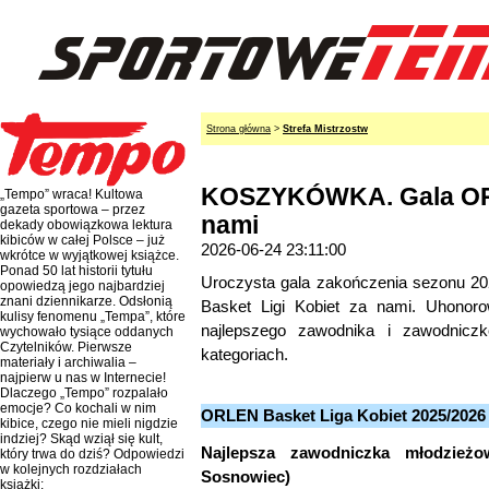
Strona główna
>
Strefa Mistrzostw
KOSZYKÓWKA. Gala ORL
„Tempo” wraca! Kultowa
gazeta sportowa – przez
nami
dekady obowiązkowa lektura
kibiców w całej Polsce – już
2026-06-24 23:11:00
wkrótce w wyjątkowej książce.
Ponad 50 lat historii tytułu
Uroczysta gala zakończenia sezonu 2
opowiedzą jego najbardziej
znani dziennikarze. Odsłonią
Basket Ligi Kobiet za nami. Uhonoro
kulisy fenomenu „Tempa”, które
najlepszego zawodnika i zawodnicz
wychowało tysiące oddanych
Czytelników. Pierwsze
kategoriach.
materiały i archiwalia –
najpierw u nas w Internecie!
Dlaczego „Tempo” rozpalało
emocje? Co kochali w nim
ORLEN Basket Liga Kobiet 2025/2026
kibice, czego nie mieli nigdzie
indziej? Skąd wziął się kult,
Najlepsza zawodniczka młodzieżo
który trwa do dziś? Odpowiedzi
w kolejnych rozdziałach
Sosnowiec)
książki: