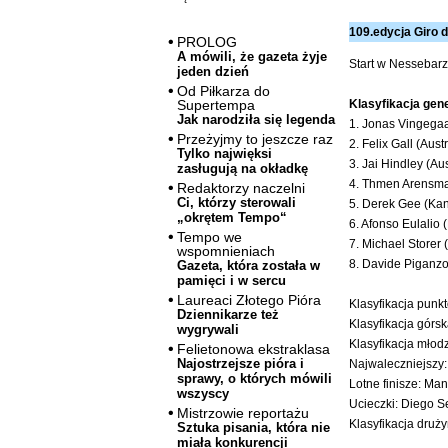
109.edycja Giro d
PROLOG
A mówili, że gazeta żyje
Start w Nessebarz
jeden dzień
Od Piłkarza do
Klasyfikacja gen
Supertempa
Jak narodziła się legenda
1. Jonas Vingegaa
Przeżyjmy to jeszcze raz
2. Felix Gall (Au
Tylko najwięksi
3. Jai Hindley (Au
zasługują na okładkę
4. Thmen Arensma
Redaktorzy naczelni
Ci, którzy sterowali
5. Derek Gee (Kan
„okrętem Tempo“
6. Afonso Eulalio 
Tempo we
7. Michael Storer 
wspomnieniach
8. Davide Piganzo
Gazeta, która została w
pamięci i w sercu
Laureaci Złotego Pióra
Klasyfikacja punk
Dziennikarze też
Klasyfikacja górsk
wygrywali
Klasyfikacja młodz
Felietonowa ekstraklasa
Najostrzejsze pióra i
Najwaleczniejszy:
sprawy, o których mówili
Lotne finisze: Ma
wszyscy
Ucieczki: Diego Se
Mistrzowie reportażu
Klasyfikacja druż
Sztuka pisania, która nie
miała konkurencji