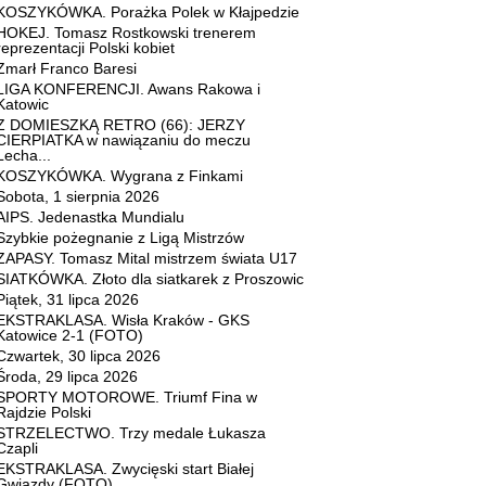
KOSZYKÓWKA. Porażka Polek w Kłajpedzie
HOKEJ. Tomasz Rostkowski trenerem
reprezentacji Polski kobiet
Zmarł Franco Baresi
LIGA KONFERENCJI. Awans Rakowa i
Katowic
Z DOMIESZKĄ RETRO (66): JERZY
CIERPIATKA w nawiązaniu do meczu
Lecha...
KOSZYKÓWKA. Wygrana z Finkami
Sobota, 1 sierpnia 2026
AIPS. Jedenastka Mundialu
Szybkie pożegnanie z Ligą Mistrzów
ZAPASY. Tomasz Mital mistrzem świata U17
SIATKÓWKA. Złoto dla siatkarek z Proszowic
Piątek, 31 lipca 2026
EKSTRAKLASA. Wisła Kraków - GKS
Katowice 2-1 (FOTO)
Czwartek, 30 lipca 2026
Środa, 29 lipca 2026
SPORTY MOTOROWE. Triumf Fina w
Rajdzie Polski
STRZELECTWO. Trzy medale Łukasza
Czapli
EKSTRAKLASA. Zwycięski start Białej
Gwiazdy (FOTO)