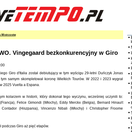
a Mistrzostw
O. Vingegaard bezkonkurencyjny w Giro
:00
iego Giro d'Italia został debiutujący w tym wyścigu 29-letni Duńczyk Jonas
y tym samym skompletował koronę Wielkich Tourów. W 2022 i 2023 wygrał
 w 2025 Vuelta a Espana.
m kolarzem w historii, który dokonał tego wyczynu, wcześniej uczynili to:
(Francja), Felice Gimondi (Włochy), Eddy Merckx (Belgia), Bernard Hinault
to Contador (Hiszpania), Vincenzo Nibali (Włochy) i Christopher Froome
 podczas Giro aż pięć etapów.