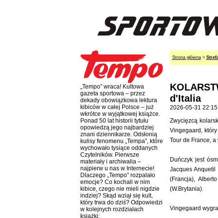
Strona główna
>
Stref
KOLARSTW
„Tempo” wraca! Kultowa
gazeta sportowa – przez
d'Italia
dekady obowiązkowa lektura
kibiców w całej Polsce – już
2026-05-31 22:15
wkrótce w wyjątkowej książce.
Zwycięzcą kolarsk
Ponad 50 lat historii tytułu
opowiedzą jego najbardziej
Vingegaard, któr
znani dziennikarze. Odsłonią
Tour de France, a
kulisy fenomenu „Tempa”, które
wychowało tysiące oddanych
Czytelników. Pierwsze
Duńczyk jest ósmy
materiały i archiwalia –
najpierw u nas w Internecie!
Jacques Anquetil 
Dlaczego „Tempo” rozpalało
(Francja), Alber
emocje? Co kochali w nim
(W.Brytania).
kibice, czego nie mieli nigdzie
indziej? Skąd wziął się kult,
który trwa do dziś? Odpowiedzi
Vingegaard wygrał
w kolejnych rozdziałach
książki: