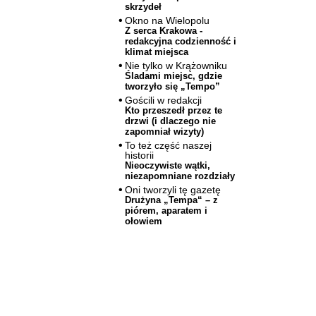
skrzydeł
Okno na Wielopolu
Z serca Krakowa -
redakcyjna codzienność i
klimat miejsca
Nie tylko w Krążowniku
Śladami miejsc, gdzie
tworzyło się „Tempo”
Gościli w redakcji
Kto przeszedł przez te
drzwi (i dlaczego nie
zapomniał wizyty)
To też część naszej
historii
Nieoczywiste wątki,
niezapomniane rozdziały
Oni tworzyli tę gazetę
Drużyna „Tempa“ – z
piórem, aparatem i
ołowiem