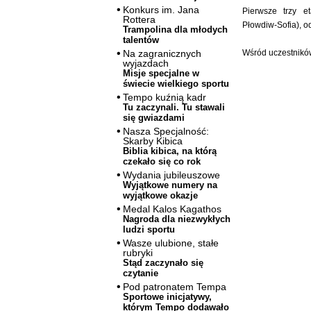
Konkurs im. Jana
Pierwsze trzy e
Rottera
Płowdiw-Sofia), od
Trampolina dla młodych
talentów
Wśród uczestników
Na zagranicznych
wyjazdach
Misje specjalne w
świecie wielkiego sportu
Tempo kuźnią kadr
Tu zaczynali. Tu stawali
się gwiazdami
Nasza Specjalność:
Skarby Kibica
Biblia kibica, na którą
czekało się co rok
Wydania jubileuszowe
Wyjątkowe numery na
wyjątkowe okazje
Medal Kalos Kagathos
Nagroda dla niezwykłych
ludzi sportu
Wasze ulubione, stałe
rubryki
Stąd zaczynało się
czytanie
Pod patronatem Tempa
Sportowe inicjatywy,
którym Tempo dodawało