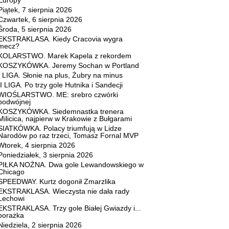
Europy
Piątek, 7 sierpnia 2026
Czwartek, 6 sierpnia 2026
Środa, 5 sierpnia 2026
EKSTRAKLASA. Kiedy Cracovia wygra
mecz?
KOLARSTWO. Marek Kapela z rekordem
KOSZYKÓWKA. Jeremy Sochan w Portland
I LIGA. Słonie na plus, Żubry na minus
II LIGA. Po trzy gole Hutnika i Sandecji
WIOŚLARSTWO. ME: srebro czwórki
podwójnej
KOSZYKÓWKA. Siedemnastka trenera
Milicica, najpierw w Krakowie z Bułgarami
SIATKÓWKA. Polacy triumfują w Lidze
Narodów po raz trzeci, Tomasz Fornal MVP
Wtorek, 4 sierpnia 2026
Poniedziałek, 3 sierpnia 2026
PIŁKA NOŻNA. Dwa gole Lewandowskiego w
Chicago
SPEEDWAY. Kurtz dogonił Zmarzlika
EKSTRAKLASA. Wieczysta nie dała rady
Lechowi
EKSTRAKLASA. Trzy gole Białej Gwiazdy i...
porażka
Niedziela, 2 sierpnia 2026