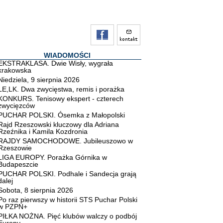
WIADOMOŚCI
EKSTRAKLASA. Dwie Wisły, wygrała
krakowska
Niedziela, 9 sierpnia 2026
LE,LK. Dwa zwycięstwa, remis i porażka
KONKURS. Tenisowy ekspert - czterech
zwycięzców
PUCHAR POLSKI. Ósemka z Małopolski
Rajd Rzeszowski kluczowy dla Adriana
Rzeźnika i Kamila Kozdronia
RAJDY SAMOCHODOWE. Jubileuszowo w
Rzeszowie
LIGA EUROPY. Porażka Górnika w
Budapeszcie
PUCHAR POLSKI. Podhale i Sandecja grają
dalej
Sobota, 8 sierpnia 2026
Po raz pierwszy w historii STS Puchar Polski
w PZPN+
PIŁKA NOŻNA. Pięć klubów walczy o podbój