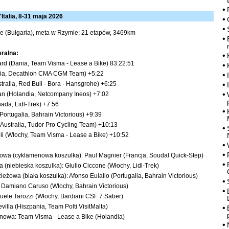
'Italia, 8-31 maja 2026
e (Bułgaria), meta w Rzymie; 21 etapów, 3469km
eralna:
rd (Dania, Team Visma - Lease a Bike) 83:22:51
stria, Decathlon CMA CGM Team) +5:22
stralia, Red Bull - Bora - Hansgrohe) +6:25
n (Holandia, Netcompany Ineos) +7:02
ada, Lidl-Trek) +7:56
(Portugalia, Bahrain Victorious) +9:39
(Australia, Tudor Pro Cycling Team) +10:13
li (Włochy, Team Visma - Lease a Bike) +10:52
towa (cyklamenowa koszulka): Paul Magnier (Francja, Soudal Quick-Step)
a (niebieska koszulka): Giulio Ciccone (Włochy, Lidl-Trek)
ieżowa (biała koszulka): Afonso Eulalio (Portugalia, Bahrain Victorious)
 Damiano Caruso (Włochy, Bahrain Victorious)
nuele Tarozzi (Włochy, Bardiani CSF 7 Saber)
villa (Hiszpania, Team Polti VisitMalta)
ynowa: Team Visma - Lease a Bike (Holandia)