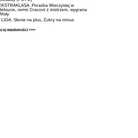
EKSTRAKLASA. Porażka Wieczystej w
debiucie, remis Cracovii z mistrzem, wygrana
Wisły
I LIGA. Słonie na plus, Żubry na minus
ęcej wiadomości >>>