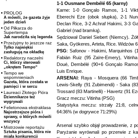
1-1 Ousmane Dembélé 65 (karny)
Karne: 1-0 Gonçalo Ramos, 1-1 Vikt
PROLOG
Eberechi Eze (obok słupka), 2-1 Nun
A mówili, że gazeta żyje
jeden dzień
Declan Rice, 3-2 Achraf Hakimi, 3-3 Gab
Od Piłkarza do
Gabriel (nad bramką).
Supertempa
Sędziował Daniel Siebert (Niemcy). Żó
Jak narodziła się legenda
Przeżyjmy to jeszcze raz
Saka, Gyökeres, Arteta, Rice. Widzów 6
Tylko najwięksi
PSG
: Safonov - Hakimi, Marquinhos (
zasługują na okładkę
Fabián Ruiz (95 Zaïre-Emery), Vitinh
Redaktorzy naczelni
Ci, którzy sterowali
Doué, Dembélé (90+6 Gonçalo Ramos),
„okrętem Tempo“
Luis Enrique.
Tempo we
wspomnieniach
ARSENAl
: Raya - Mosquera (66 Timbe
Gazeta, która została w
Lewis-Skelly (91 Zubimendi) - Saka (
pamięci i w sercu
Trossard (83 Martinelli) - Havertz (91 Ez
Laureaci Złotego Pióra
Dziennikarze też
Gracz meczu: Vitinha (PSG)
wygrywali
Statystyka meczu: strzały 21:8, celne
Felietonowa ekstraklasa
64:36% (w dogrywce 71:29%)
Najostrzejsze pióra i
sprawy, o których mówili
wszyscy
Arsenal szybko objął prowadzenie, z p
Mistrzowie reportażu
Paryżanie wyrównali po przerwie z k
Sztuka pisania, która nie
miała konkurencji