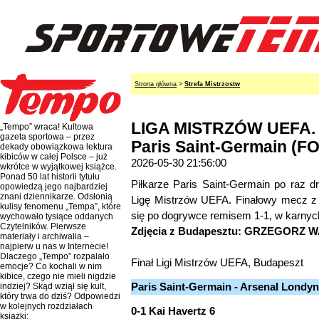
Strona główna
>
Strefa Mistrzostw
LIGA MISTRZÓW UEFA. 
„Tempo” wraca! Kultowa
gazeta sportowa – przez
Paris Saint-Germain (F
dekady obowiązkowa lektura
kibiców w całej Polsce – już
2026-05-30 21:56:00
wkrótce w wyjątkowej książce.
Ponad 50 lat historii tytułu
Piłkarze Paris Saint-Germain po raz dru
opowiedzą jego najbardziej
znani dziennikarze. Odsłonią
Ligę Mistrzów UEFA. Finałowy mecz z
kulisy fenomenu „Tempa”, które
się po dogrywce remisem 1-1, w karnych
wychowało tysiące oddanych
Czytelników. Pierwsze
Zdjęcia z Budapesztu: GRZEGORZ 
materiały i archiwalia –
najpierw u nas w Internecie!
Dlaczego „Tempo” rozpalało
Finał Ligi Mistrzów UEFA, Budapeszt
emocje? Co kochali w nim
kibice, czego nie mieli nigdzie
Paris Saint-Germain - Arsenal Londyn
indziej? Skąd wziął się kult,
który trwa do dziś? Odpowiedzi
w kolejnych rozdziałach
0-1 Kai Havertz 6
książki: