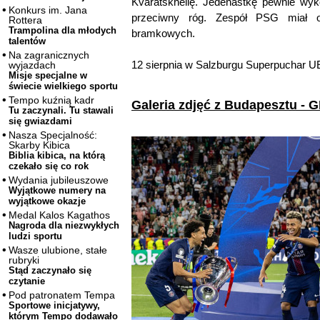
Kvaratskhelię. Jedenastkę pewnie wyk
Konkurs im. Jana
przeciwny róg. Zespół PSG miał op
Rottera
Trampolina dla młodych
bramkowych.
talentów
Na zagranicznych
12 sierpnia w Salzburgu Superpuchar UE
wyjazdach
Misje specjalne w
świecie wielkiego sportu
Tempo kuźnią kadr
Galeria zdjęć z Budapesztu 
Tu zaczynali. Tu stawali
się gwiazdami
Nasza Specjalność:
Skarby Kibica
Biblia kibica, na którą
czekało się co rok
Wydania jubileuszowe
Wyjątkowe numery na
wyjątkowe okazje
Medal Kalos Kagathos
Nagroda dla niezwykłych
ludzi sportu
Wasze ulubione, stałe
rubryki
Stąd zaczynało się
czytanie
Pod patronatem Tempa
Sportowe inicjatywy,
którym Tempo dodawało