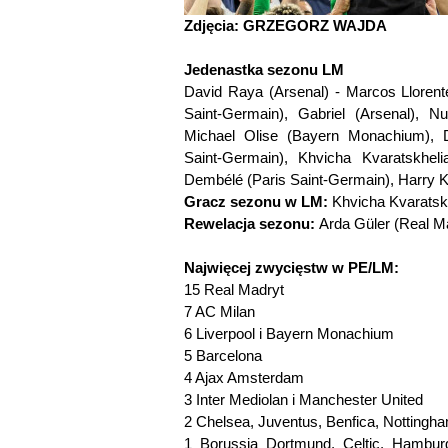
Zdjęcia: GRZEGORZ WAJDA
Jedenastka sezonu LM
David Raya (Arsenal) - Marcos Llorente
Saint-Germain), Gabriel (Arsenal), 
Michael Olise (Bayern Monachium), De
Saint-Germain), Khvicha Kvaratskhel
Dembélé (Paris Saint-Germain), Harry 
Gracz sezonu w LM:
Khvicha Kvaratsk
Rewelacja sezonu:
Arda Güler (Real M
Najwięcej zwycięstw w PE/LM:
15 Real Madryt
7 AC Milan
6 Liverpool i Bayern Monachium
5 Barcelona
4 Ajax Amsterdam
3 Inter Mediolan i Manchester United
2 Chelsea, Juventus, Benfica, Nottingh
1 Borussia Dortmund, Celtic, Hamburg