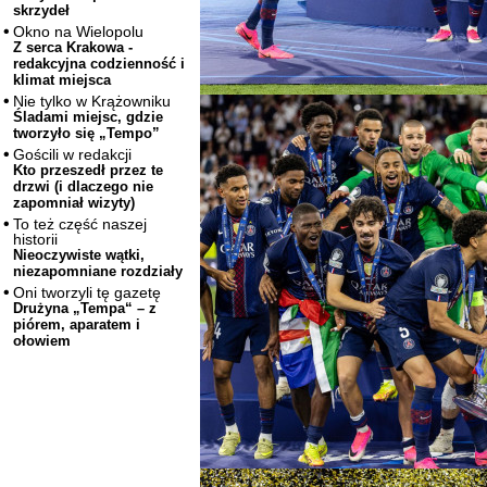
skrzydeł
Okno na Wielopolu
Z serca Krakowa -
redakcyjna codzienność i
klimat miejsca
Nie tylko w Krążowniku
Śladami miejsc, gdzie
tworzyło się „Tempo”
Gościli w redakcji
Kto przeszedł przez te
drzwi (i dlaczego nie
zapomniał wizyty)
To też część naszej
historii
Nieoczywiste wątki,
niezapomniane rozdziały
Oni tworzyli tę gazetę
Drużyna „Tempa“ – z
piórem, aparatem i
ołowiem