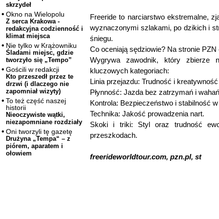
skrzydeł
Okno na Wielopolu
Freeride to narciarstwo ekstremalne, z
Z serca Krakowa -
wyznaczonymi szlakami, po dzikich i 
redakcyjna codzienność i
klimat miejsca
śniegu.
Nie tylko w Krążowniku
Co oceniają sędziowie? Na stronie PZN
Śladami miejsc, gdzie
Wygrywa zawodnik, który zbierze n
tworzyło się „Tempo”
Gościli w redakcji
kluczowych kategoriach:
Kto przeszedł przez te
Linia przejazdu: Trudność i kreatywność
drzwi (i dlaczego nie
zapomniał wizyty)
Płynność: Jazda bez zatrzymań i wahań
To też część naszej
Kontrola: Bezpieczeństwo i stabilność w
historii
Technika: Jakość prowadzenia nart.
Nieoczywiste wątki,
niezapomniane rozdziały
Skoki i triki: Styl oraz trudność e
Oni tworzyli tę gazetę
przeszkodach.
Drużyna „Tempa“ – z
piórem, aparatem i
ołowiem
freerideworldtour.com, pzn.pl, st