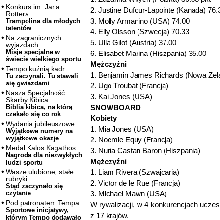
Konkurs im. Jana
2. Justine Dufour-Lapointe (Kanada) 76.
Rottera
3. Molly Armanino (USA) 74.00
Trampolina dla młodych
talentów
4. Elly Olsson (Szwecja) 70.33
Na zagranicznych
5. Ulla Gilot (Austria) 37.00
wyjazdach
Misje specjalne w
6. Elisabet Marina (Hiszpania) 35.00
świecie wielkiego sportu
Mężczyźni
Tempo kuźnią kadr
1. Benjamin James Richards (Nowa Zel
Tu zaczynali. Tu stawali
się gwiazdami
2. Ugo Troubat (Francja)
Nasza Specjalność:
3. Kai Jones (USA)
Skarby Kibica
SNOWBOARD
Biblia kibica, na którą
czekało się co rok
Kobiety
Wydania jubileuszowe
1. Mia Jones (USA)
Wyjątkowe numery na
wyjątkowe okazje
2. Noemie Equy (Francja)
Medal Kalos Kagathos
3. Nuria Castan Baron (Hiszpania)
Nagroda dla niezwykłych
Mężczyźni
ludzi sportu
1. Liam Rivera (Szwajcaria)
Wasze ulubione, stałe
rubryki
2. Victor de le Rue (Francja)
Stąd zaczynało się
3. Michael Mawn (USA)
czytanie
Pod patronatem Tempa
W rywalizacji, w 4 konkurencjach ucze
Sportowe inicjatywy,
z 17 krajów.
którym Tempo dodawało