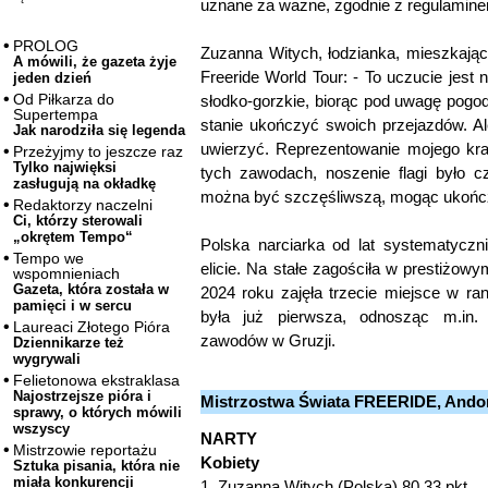
uznane za ważne, zgodnie z regulaminem
PROLOG
Zuzanna Witych, łodzianka, mieszkająca
A mówili, że gazeta żyje
Freeride World Tour: - To uczucie jest 
jeden dzień
Od Piłkarza do
słodko-gorzkie, biorąc pod uwagę pogod
Supertempa
stanie ukończyć swoich przejazdów. Al
Jak narodziła się legenda
uwierzyć. Reprezentowanie mojego kra
Przeżyjmy to jeszcze raz
Tylko najwięksi
tych zawodach, noszenie flagi było 
zasługują na okładkę
można być szczęśliwszą, mogąc ukońc
Redaktorzy naczelni
Ci, którzy sterowali
„okrętem Tempo“
Polska narciarka od lat systematyczn
Tempo we
elicie. Na stałe zagościła w prestiżow
wspomnieniach
Gazeta, która została w
2024 roku zajęła trzecie miejsce w r
pamięci i w sercu
była już pierwsza, odnosząc m.in.
Laureaci Złotego Pióra
zawodów w Gruzji.
Dziennikarze też
wygrywali
Felietonowa ekstraklasa
Najostrzejsze pióra i
Mistrzostwa Świata FREERIDE, Andora
sprawy, o których mówili
wszyscy
NARTY
Mistrzowie reportażu
Kobiety
Sztuka pisania, która nie
miała konkurencji
1. Zuzanna Witych (Polska) 80.33 pkt