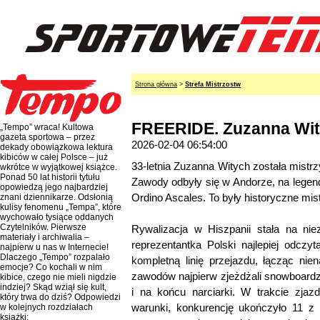
Strona główna
>
Strefa Mistrzostw
FREERIDE. Zuzanna Wity
„Tempo” wraca! Kultowa
gazeta sportowa – przez
2026-02-04 06:54:00
dekady obowiązkowa lektura
kibiców w całej Polsce – już
33-letnia Zuzanna Witych została mist
wkrótce w wyjątkowej książce.
Ponad 50 lat historii tytułu
Zawody odbyły się w Andorze, na lege
opowiedzą jego najbardziej
Ordino Ascales. To były historyczne mis
znani dziennikarze. Odsłonią
kulisy fenomenu „Tempa”, które
wychowało tysiące oddanych
Czytelników. Pierwsze
Rywalizacja w Hiszpanii stała na ni
materiały i archiwalia –
reprezentantka Polski najlepiej odczyt
najpierw u nas w Internecie!
Dlaczego „Tempo” rozpalało
kompletną linię przejazdu, łącząc ni
emocje? Co kochali w nim
zawodów najpierw zjeżdżali snowboardzi
kibice, czego nie mieli nigdzie
indziej? Skąd wziął się kult,
i na końcu narciarki. W trakcie zjaz
który trwa do dziś? Odpowiedzi
warunki, konkurencję ukończyło 11 z
w kolejnych rozdziałach
książki: