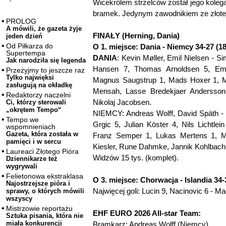
Wicekrólem strzelców został jego koleg
bramek. Jedynym zawodnikiem ze złote
PROLOG
A mówili, że gazeta żyje
FINAŁY (Herning, Dania)
jeden dzień
Od Piłkarza do
O 1. miejsce: Dania - Niemcy 34-27 (18
Supertempa
DANIA
: Kevin Møller, Emil Nielsen - S
Jak narodziła się legenda
Hansen 7, Thomas Arnoldsen 5, Emil
Przeżyjmy to jeszcze raz
Tylko najwięksi
Magnus Saugstrup 1, Mads Hoxer 1, 
zasługują na okładkę
Mensah, Lasse Bredekjaer Andersson
Redaktorzy naczelni
Nikolaj Jacobsen.
Ci, którzy sterowali
„okrętem Tempo“
NIEMCY: Andreas Wolff, David Späth - 
Tempo we
Grgic 5, Julian Köster 4, Nils Lichtle
wspomnieniach
Gazeta, która została w
Franz Semper 1, Lukas Mertens 1, Mi
pamięci i w sercu
Kiesler, Rune Dahmke, Jannik Kohlbacher
Laureaci Złotego Pióra
Widzów 15 tys. (komplet).
Dziennikarze też
wygrywali
Felietonowa ekstraklasa
O 3. miejsce: Chorwacja - Islandia 34-
Najostrzejsze pióra i
Najwięcej goli: Lucin 9, Nacinovic 6 - 
sprawy, o których mówili
wszyscy
Mistrzowie reportażu
EHF EURO 2026 All-star Team:
Sztuka pisania, która nie
miała konkurencji
Bramkarz: Andreas Wolff (Niemcy)