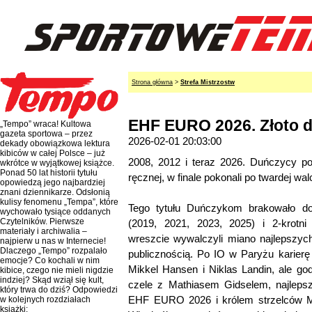
Strona główna
>
Strefa Mistrzostw
EHF EURO 2026. Złoto d
„Tempo” wraca! Kultowa
gazeta sportowa – przez
2026-02-01 20:03:00
dekady obowiązkowa lektura
kibiców w całej Polsce – już
2008, 2012 i teraz 2026. Duńczycy po
wkrótce w wyjątkowej książce.
Ponad 50 lat historii tytułu
ręcznej, w finale pokonali po twardej w
opowiedzą jego najbardziej
znani dziennikarze. Odsłonią
kulisy fenomenu „Tempa”, które
Tego tytułu Duńczykom brakowało do k
wychowało tysiące oddanych
Czytelników. Pierwsze
(2019, 2021, 2023, 2025) i 2-krotni 
materiały i archiwalia –
wreszcie wywalczyli miano najlepszyc
najpierw u nas w Internecie!
Dlaczego „Tempo” rozpalało
publicznością. Po IO w Paryżu karierę
emocje? Co kochali w nim
Mikkel Hansen i Niklas Landin, ale go
kibice, czego nie mieli nigdzie
indziej? Skąd wziął się kult,
czele z Mathiasem Gidselem, najlep
który trwa do dziś? Odpowiedzi
EHF EURO 2026 i królem strzelców M
w kolejnych rozdziałach
książki: