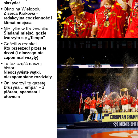
skrzydeł
Okno na Wielopolu
Z serca Krakowa -
redakcyjna codzienność i
klimat miejsca
Nie tylko w Krążowniku
Śladami miejsc, gdzie
tworzyło się „Tempo”
Gościli w redakcji
Kto przeszedł przez te
drzwi (i dlaczego nie
zapomniał wizyty)
To też część naszej
historii
Nieoczywiste wątki,
niezapomniane rozdziały
Oni tworzyli tę gazetę
Drużyna „Tempa“ – z
piórem, aparatem i
ołowiem