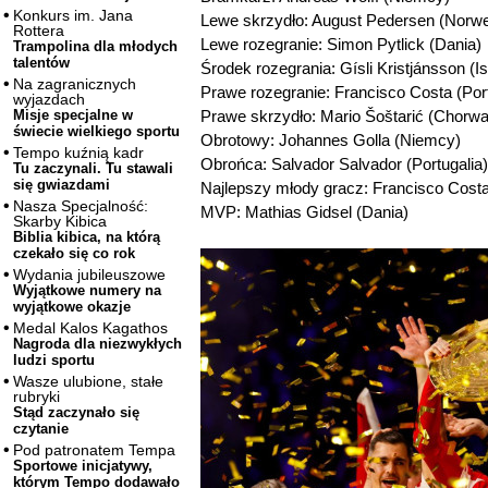
Konkurs im. Jana
Lewe skrzydło: August Pedersen (Norwe
Rottera
Lewe rozegranie: Simon Pytlick (Dania)
Trampolina dla młodych
talentów
Środek rozegrania: Gísli Kristjánsson (Is
Na zagranicznych
Prawe rozegranie: Francisco Costa (Port
wyjazdach
Prawe skrzydło: Mario Šoštarić (Chorwa
Misje specjalne w
świecie wielkiego sportu
Obrotowy: Johannes Golla (Niemcy)
Tempo kuźnią kadr
Obrońca: Salvador Salvador (Portugalia)
Tu zaczynali. Tu stawali
się gwiazdami
Najlepszy młody gracz: Francisco Costa 
Nasza Specjalność:
MVP: Mathias Gidsel (Dania)
Skarby Kibica
Biblia kibica, na którą
czekało się co rok
Wydania jubileuszowe
Wyjątkowe numery na
wyjątkowe okazje
Medal Kalos Kagathos
Nagroda dla niezwykłych
ludzi sportu
Wasze ulubione, stałe
rubryki
Stąd zaczynało się
czytanie
Pod patronatem Tempa
Sportowe inicjatywy,
którym Tempo dodawało