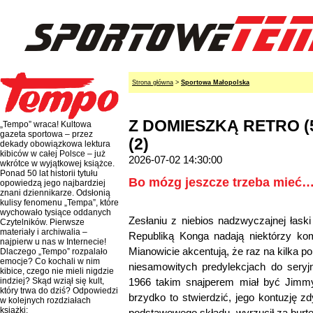
Strona główna
>
Sportowa Małopolska
Z DOMIESZKĄ RETRO (57
„Tempo” wraca! Kultowa
gazeta sportowa – przez
(2)
dekady obowiązkowa lektura
kibiców w całej Polsce – już
2026-07-02 14:30:00
wkrótce w wyjątkowej książce.
Ponad 50 lat historii tytułu
Bo mózg jeszcze trzeba mieć
opowiedzą jego najbardziej
znani dziennikarze. Odsłonią
kulisy fenomenu „Tempa”, które
wychowało tysiące oddanych
Zesłaniu z niebios nadzwyczajnej łas
Czytelników. Pierwsze
materiały i archiwalia –
Republiką Konga nadają niektórzy kom
najpierw u nas w Internecie!
Mianowicie akcentują, że raz na kilka p
Dlaczego „Tempo” rozpalało
emocje? Co kochali w nim
niesamowitych predylekcjach do seryj
kibice, czego nie mieli nigdzie
1966 takim snajperem miał być Jimmy 
indziej? Skąd wziął się kult,
który trwa do dziś? Odpowiedzi
brzydko to stwierdzić, jego kontuzję 
w kolejnych rozdziałach
książki:
podstawowego składu, wyrzucił za burtę A