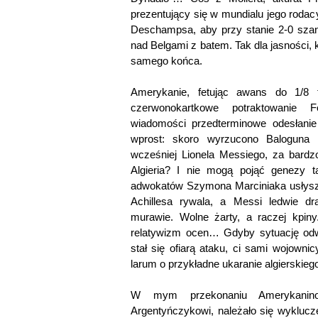
prezentujący się w mundialu jego rodac
Deschampsa, aby przy stanie 2-0 szanu
nad Belgami z batem. Tak dla jasności, 
samego końca.
Amerykanie, fetując awans do 1/8 f
czerwonokartkowe potraktowanie F
wiadomości przedterminowe odesłanie
wprost: skoro wyrzucono Baloguna 
wcześniej Lionela Messiego, za bard
Algieria? I nie mogą pojąć genezy t
adwokatów Szymona Marciniaka usłysz
Achillesa rywala, a Messi ledwie d
murawie. Wolne żarty, a raczej kpiny
relatywizm ocen… Gdyby sytuację odw
stał się ofiarą ataku, ci sami wojowni
larum o przykładne ukaranie algierskiego
W mym przekonaniu Amerykanin
Argentyńczykowi, należało się wyklucz