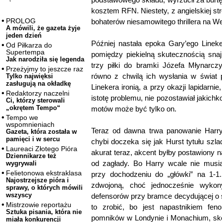
kosztem RFN. Niestety, z angielskiej str
PROLOG
bohaterów niesamowitego thrillera na W
A mówili, że gazeta żyje
jeden dzień
Później nastała epoka Gary’ego Lineke
Od Piłkarza do
Supertempa
pomiędzy piekielną skutecznością sna
Jak narodziła się legenda
trzy piłki do bramki Józefa Młynarcz
Przeżyjmy to jeszcze raz
równo z chwilą ich wysłania w świat p
Tylko najwięksi
zasługują na okładkę
Linekera ironią, a przy okazji lapidarni
Redaktorzy naczelni
istotę problemu, nie pozostawiał jakichk
Ci, którzy sterowali
„okrętem Tempo“
motów może być tylko on.
Tempo we
wspomnieniach
Teraz od dawna trwa panowanie Harry’
Gazeta, która została w
pamięci i w sercu
chybi doczeka się jak Hurst tytułu sz
Laureaci Złotego Pióra
akurat teraz, akcent byłby postawiony n
Dziennikarze też
od zagłady. Bo Harry wcale nie mus
wygrywali
Felietonowa ekstraklasa
przy dochodzeniu do „główki” na 1-1.
Najostrzejsze pióra i
zdwojoną, choć jednocześnie wykon
sprawy, o których mówili
wszyscy
defensorów przy bramce decydującej o s
Mistrzowie reportażu
to zrobić, bo jest napastnikiem fe
Sztuka pisania, która nie
pomników w Londynie i Monachium, sk
miała konkurencji