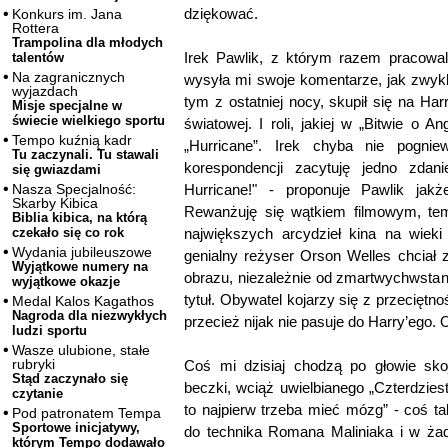
dziękować.
Konkurs im. Jana
Rottera
Trampolina dla młodych
Irek Pawlik, z którym razem pracowa
talentów
Na zagranicznych
wysyła mi swoje komentarze, jak zwykl
wyjazdach
tym z ostatniej nocy, skupił się na Har
Misje specjalne w
świecie wielkiego sportu
światowej. I roli, jakiej w „Bitwie o An
Tempo kuźnią kadr
„Hurricane”. Irek chyba nie pogni
Tu zaczynali. Tu stawali
korespondencji zacytuję jedno zdan
się gwiazdami
Hurricane!" - proponuje Pawlik jak
Nasza Specjalność:
Skarby Kibica
Rewanżuję się wątkiem filmowym, t
Biblia kibica, na którą
największych arcydzieł kina na wiek
czekało się co rok
Wydania jubileuszowe
genialny reżyser Orson Welles chciał
Wyjątkowe numery na
obrazu, niezależnie od zmartwychwsta
wyjątkowe okazje
tytuł. Obywatel kojarzy się z przeciętno
Medal Kalos Kagathos
Nagroda dla niezwykłych
przecież nijak nie pasuje do Harry’eg
ludzi sportu
Wasze ulubione, stałe
rubryki
Coś mi dzisiaj chodzą po głowie skoj
Stąd zaczynało się
beczki, wciąż uwielbianego „Czterdzie
czytanie
to najpierw trzeba mieć mózg” - coś ta
Pod patronatem Tempa
Sportowe inicjatywy,
do technika Romana Maliniaka i w ż
którym Tempo dodawało