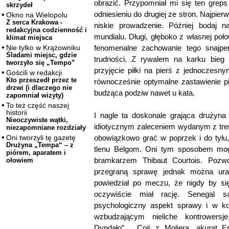
obrazić. Przypomniał mi się ten grep
skrzydeł
odniesieniu do drugiej ze stron. Najpie
Okno na Wielopolu
Z serca Krakowa -
niskie prowadzenie. Później bodaj n
redakcyjna codzienność i
mundialu. Długi, głęboko z własnej poło
klimat miejsca
fenomenalne zachowanie tego snajper
Nie tylko w Krążowniku
Śladami miejsc, gdzie
trudności. Z rywalem na karku bieg n
tworzyło się „Tempo”
przyjęcie piłki na pierś z jednoczesn
Gościli w redakcji
Kto przeszedł przez te
równocześnie optymalne zastawienie pi
drzwi (i dlaczego nie
budząca podziw nawet u kata.
zapomniał wizyty)
To też część naszej
historii
I nagle ta doskonale grająca drużyna
Nieoczywiste wątki,
idiotycznym zaleceniem wydanym z tren
niezapomniane rozdziały
obowiązkowo grać w poprzek i do tyłu,
Oni tworzyli tę gazetę
Drużyna „Tempa“ – z
tlenu Belgom. Oni tym sposobem mog
piórem, aparatem i
bramkarzem Thibaut Courtois. Pozwo
ołowiem
przegraną sprawę jednak można urat
powiedział po meczu, że nigdy by si
oczywiście miał rację. Senegal 
psychologiczny aspekt sprawy i w k
wzbudzającym nieliche kontrowersj
Dyndało”… Coś z Moliera, akurat Fra