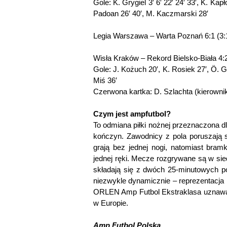
Gole: K. Grygiel 3′ 6′ 22′ 24′ 33′, K. Kapł
Padoan 26′ 40′, M. Kaczmarski 28′
Legia Warszawa – Warta Poznań 6:1 (3:
Wisła Kraków – Rekord Bielsko-Biała 4:2
Gole: J. Kożuch 20′, K. Rosiek 27′, Ö. Gü
Miś 36′
Czerwona kartka: D. Szlachta (kierownik
Czym jest ampfutbol?
To odmiana piłki nożnej przeznaczona 
kończyn. Zawodnicy z pola poruszają 
grają bez jednej nogi, natomiast bra
jednej ręki. Mecze rozgrywane są w si
składają się z dwóch 25-minutowych po
niezwykle dynamicznie – reprezentacja 
ORLEN Amp Futbol Ekstraklasa uznawana
w Europie.
Amp Futbol Polska