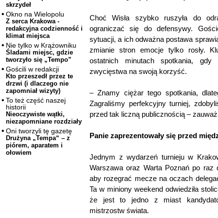
skrzydeł
Okno na Wielopolu
Choć Wisła szybko ruszyła do odrab
Z serca Krakowa -
ograniczać się do defensywy. Goście
redakcyjna codzienność i
klimat miejsca
sytuacji, a ich odważna postawa spraw
Nie tylko w Krążowniku
zmianie stron emocje tylko rosły. K
Śladami miejsc, gdzie
tworzyło się „Tempo”
ostatnich minutach spotkania, gdy m
Gościli w redakcji
zwycięstwa na swoją korzyść.
Kto przeszedł przez te
drzwi (i dlaczego nie
zapomniał wizyty)
– Znamy ciężar tego spotkania, dlate
To też część naszej
Zagraliśmy perfekcyjny turniej, zdoby
historii
przed tak liczną publicznością – zauważ
Nieoczywiste wątki,
niezapomniane rozdziały
Oni tworzyli tę gazetę
Panie zaprezentowały się przed mię
Drużyna „Tempa“ – z
piórem, aparatem i
ołowiem
Jednym z wydarzeń turnieju w Krakowi
Warszawa oraz Warta Poznań po raz dru
aby rozegrać mecze na oczach delegacj
Ta w miniony weekend odwiedziła stoli
że jest to jedno z miast kandydató
mistrzostw świata.