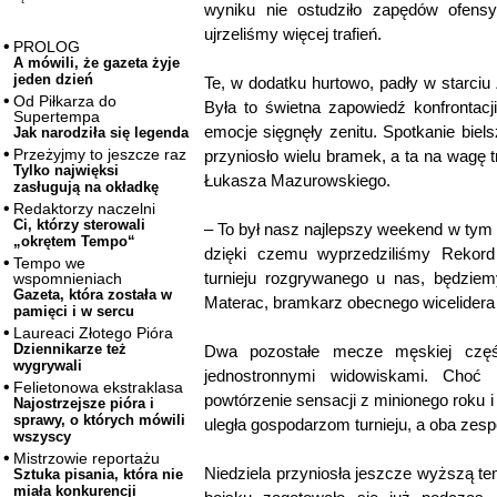
wyniku nie ostudziło zapędów ofen
ujrzeliśmy więcej trafień.
PROLOG
A mówili, że gazeta żyje
jeden dzień
Te, w dodatku hurtowo, padły w starci
Od Piłkarza do
Była to świetna zapowiedź konfrontacj
Supertempa
emocje sięgnęły zenitu. Spotkanie bie
Jak narodziła się legenda
Przeżyjmy to jeszcze raz
przyniosło wielu bramek, a ta na wagę 
Tylko najwięksi
Łukasza Mazurowskiego.
zasługują na okładkę
Redaktorzy naczelni
Ci, którzy sterowali
– To był nasz najlepszy weekend w tym
„okrętem Tempo“
dzięki czemu wyprzedziliśmy Rekord 
Tempo we
turnieju rozgrywanego u nas, będzie
wspomnieniach
Gazeta, która została w
Materac, bramkarz obecnego wicelidera
pamięci i w sercu
Laureaci Złotego Pióra
Dziennikarze też
Dwa pozostałe mecze męskiej częśc
wygrywali
jednostronnymi widowiskami. Choć
Felietonowa ekstraklasa
powtórzenie sensacji z minionego roku
Najostrzejsze pióra i
sprawy, o których mówili
uległa gospodarzom turnieju, a oba zesp
wszyscy
Mistrzowie reportażu
Niedziela przyniosła jeszcze wyższą t
Sztuka pisania, która nie
miała konkurencji