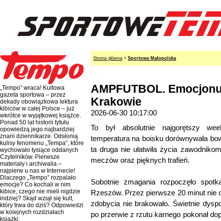
Strona główna
>
Sportowa Małopolska
AMPFUTBOL. Emocjonu
„Tempo” wraca! Kultowa
gazeta sportowa – przez
Krakowie
dekady obowiązkowa lektura
kibiców w całej Polsce – już
2026-06-30 10:17:00
wkrótce w wyjątkowej książce.
Ponad 50 lat historii tytułu
To był absolutnie najgorętszy wee
opowiedzą jego najbardziej
znani dziennikarze. Odsłonią
temperatura na boisku dorównywała bo
kulisy fenomenu „Tempa”, które
ta druga nie ułatwiła życia zawodniko
wychowało tysiące oddanych
Czytelników. Pierwsze
meczów oraz pięknych trafień.
materiały i archiwalia –
najpierw u nas w Internecie!
Dlaczego „Tempo” rozpalało
Sobotnie zmagania rozpoczęło spotka
emocje? Co kochali w nim
kibice, czego nie mieli nigdzie
Rzeszów. Przez pierwsze 20 minut nie o
indziej? Skąd wziął się kult,
zdobycia nie brakowało. Świetnie dys
który trwa do dziś? Odpowiedzi
w kolejnych rozdziałach
po przerwie z rzutu karnego pokonał do
książki: