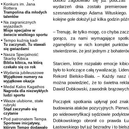
boisku zagotowało się już podczas
Konkurs im. Jana
wydarzeń dnia zostało premierowe 
Rottera
Trampolina dla młodych
szesnastoletniego Adama Wituskiego
talentów
kolejne gole dołożył już kilka godzin pó
Na zagranicznych
wyjazdach
Misje specjalne w
– Trenuję, ile tylko mogę, co chyba zac
świecie wielkiego sportu
gorąco, za nami wymagające spotkan
Tempo kuźnią kadr
zgarnęliśmy w nich komplet punktów
Tu zaczynali. Tu stawali
się gwiazdami
stwierdzenie, że jest jednym z bohaterów
Nasza Specjalność:
Skarby Kibica
Biblia kibica, na którą
Starciem, które rozpalało emocje kibi
czekało się co rok
było to kończące całą rywalizację. Lide
Wydania jubileuszowe
Rekord Bielsko-Biała. – Każdy nasz 
Wyjątkowe numery na
wyjątkowe okazje
można powiedzieć, że to świetna rekl
Medal Kalos Kagathos
Dawid Dobkowski, zawodnik brązowych 
Nagroda dla niezwykłych
ludzi sportu
Wasze ulubione, stałe
Początek spotkania upłynął pod zna
rubryki
budowania ataków pozycyjnych. Pierwsz
Stąd zaczynało się
czytanie
po wideoweryfikacji sędziowie podyktow
Pod patronatem Tempa
Dobkowskiego obronił co prawda Łuk
Sportowe inicjatywy,
Łastowskiego był już bezradny i to biels
którym Tempo dodawało