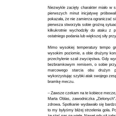
Niezwykle zacięty charakter miało w s
pierwszych minut inicjatywę próbowa
pokazała, że nie zamierza ograniczać s
pierwsza stworzyła sobie groźną sytua
kilkukrotnie wychodziły do ataku z 
ostatniego podania lub większej siły pr
Mimo wysokiej temperatury tempo gr
wysokim poziomie, a obie drużyny kon
przechylenie szali zwycięstwa. Gdy wy
bezbramkowym remisem, o sobie przy
marcowego starcia obu drużyn po
wykorzystując szybki atak swojego zesp
bramkę meczu.
– Zawsze czekam na te kobiece mecze,
Marta Oblas, zawodniczka „Zielonych”.
zdrowa. Spotkanie wydawało się bar
to my byłyśmy bliżej strzelenia gola. 
że stać nas na wiele. Nawet gdy sił zabr