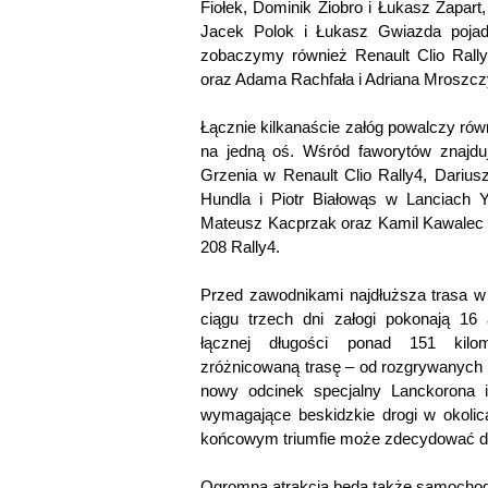
Fiołek, Dominik Ziobro i Łukasz Zapart,
Jacek Polok i Łukasz Gwiazda pojad
zobaczymy również Renault Clio Rall
oraz Adama Rachfała i Adriana Mroszcz
Łącznie kilkanaście załóg powalczy r
na jedną oś. Wśród faworytów znajduj
Grzenia w Renault Clio Rally4, Darius
Hundla i Piotr Białowąs w Lanciach Yp
Mateusz Kacprzak oraz Kamil Kawalec 
208 Rally4.
Przed zawodnikami najdłuższa trasa w h
ciągu trzech dni załogi pokonają 16
łącznej długości ponad 151 kilome
zróżnicowaną trasę – od rozgrywanych
nowy odcinek specjalny Lanckorona 
wymagające beskidzkie drogi w okoli
końcowym triumfie może zdecydować do
Ogromną atrakcją będą także samochody 