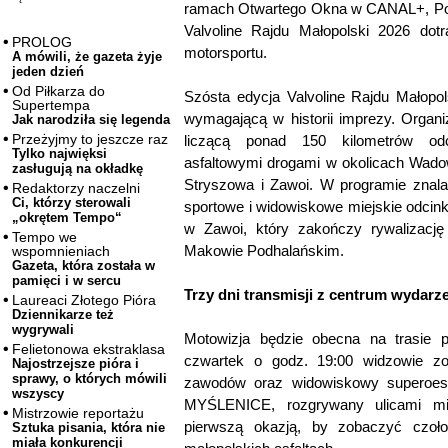
ramach Otwartego Okna w CANAL+, Polsa
Valvoline Rajdu Małopolski 2026 dot
PROLOG
motorsportu.
A mówili, że gazeta żyje
jeden dzień
Od Piłkarza do
Szósta edycja Valvoline Rajdu Małopols
Supertempa
wymagającą w historii imprezy. Organi
Jak narodziła się legenda
Przeżyjmy to jeszcze raz
liczącą ponad 150 kilometrów odc
Tylko najwięksi
asfaltowymi drogami w okolicach Wado
zasługują na okładkę
Stryszowa i Zawoi. W programie znala
Redaktorzy naczelni
Ci, którzy sterowali
sportowe i widowiskowe miejskie odcinki
„okrętem Tempo“
w Zawoi, który zakończy rywalizacj
Tempo we
Makowie Podhalańskim.
wspomnieniach
Gazeta, która została w
pamięci i w sercu
Trzy dni transmisji z centrum wydarz
Laureaci Złotego Pióra
Dziennikarze też
wygrywali
Motowizja będzie obecna na trasie 
Felietonowa ekstraklasa
czwartek o godz. 19:00 widzowie z
Najostrzejsze pióra i
sprawy, o których mówili
zawodów oraz widowiskowy super
wszyscy
MYŚLENICE, rozgrywany ulicami mia
Mistrzowie reportażu
pierwszą okazją, by zobaczyć czoł
Sztuka pisania, która nie
miała konkurencji