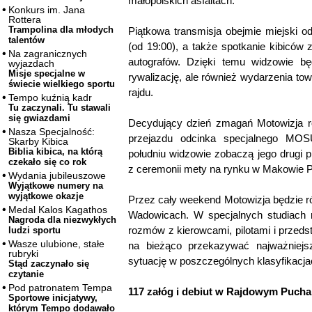
małopolskich asfaltach.
Konkurs im. Jana
Rottera
Trampolina dla młodych
Piątkowa transmisja obejmie miejski
talentów
(od 19:00), a także spotkanie kibiców 
Na zagranicznych
autografów. Dzięki temu widzowie bę
wyjazdach
Misje specjalne w
rywalizację, ale również wydarzenia to
świecie wielkiego sportu
rajdu.
Tempo kuźnią kadr
Tu zaczynali. Tu stawali
się gwiazdami
Decydujący dzień zmagań Motowizja ro
Nasza Specjalność:
przejazdu odcinka specjalnego 
Skarby Kibica
Biblia kibica, na którą
południu widzowie zobaczą jego drugi p
czekało się co rok
z ceremonii mety na rynku w Makowie 
Wydania jubileuszowe
Wyjątkowe numery na
wyjątkowe okazje
Przez cały weekend Motowizja będzie 
Medal Kalos Kagathos
Wadowicach. W specjalnych studiach 
Nagroda dla niezwykłych
rozmów z kierowcami, pilotami i przeds
ludzi sportu
Wasze ulubione, stałe
na bieżąco przekazywać najważniejsz
rubryki
sytuację w poszczególnych klasyfikacja
Stąd zaczynało się
czytanie
Pod patronatem Tempa
117 załóg i debiut w Rajdowym Puch
Sportowe inicjatywy,
którym Tempo dodawało