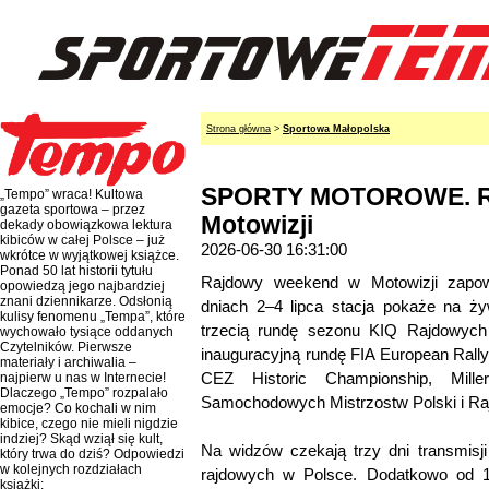
Strona główna
>
Sportowa Małopolska
SPORTY MOTOROWE. Ra
„Tempo” wraca! Kultowa
gazeta sportowa – przez
Motowizji
dekady obowiązkowa lektura
kibiców w całej Polsce – już
2026-06-30 16:31:00
wkrótce w wyjątkowej książce.
Ponad 50 lat historii tytułu
Rajdowy weekend w Motowizji zapow
opowiedzą jego najbardziej
znani dziennikarze. Odsłonią
dniach 2–4 lipca stacja pokaże na ży
kulisy fenomenu „Tempa”, które
trzecią rundę sezonu KIQ Rajdowych
wychowało tysiące oddanych
Czytelników. Pierwsze
inauguracyjną rundę FIA European Rall
materiały i archiwalia –
CEZ Historic Championship, Mille
najpierw u nas w Internecie!
Dlaczego „Tempo” rozpalało
Samochodowych Mistrzostw Polski i Ra
emocje? Co kochali w nim
kibice, czego nie mieli nigdzie
indziej? Skąd wziął się kult,
Na widzów czekają trzy dni transmisj
który trwa do dziś? Odpowiedzi
w kolejnych rozdziałach
rajdowych w Polsce. Dodatkowo od 1
książki: