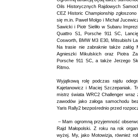
Oils Historycznych Rajdowych Samoch
CEZ Historic Championship zgłoszono 
się m.in. Paweł Molgo i Michał Jucew
Sawicki i Piotr Sieliło w Subaru Impre
Quattro S1, Porsche 911 SC, Lancię
Cosworth, BMW M3 E30, Mitsubishi La
Na trasie nie zabraknie także załóg 
Agnieszki Mikulskich oraz Piotra Z
Porsche 911 SC, a także Jerzego Sk
Ritmo.
Wyjątkową rolę podczas rajdu odegr
Kajetanowicz i Maciej Szczepaniak. T
mistrz świata WRC2 Challenger wraz z
zawodów jako załoga samochodu bez
Yaris Rally2 bezpośrednio przed rozpocz
– Mam ogromną przyjemność obserwować
Rajd Małopolski. Z roku na rok orga
wyżej. My, jako Motowizja, również ro