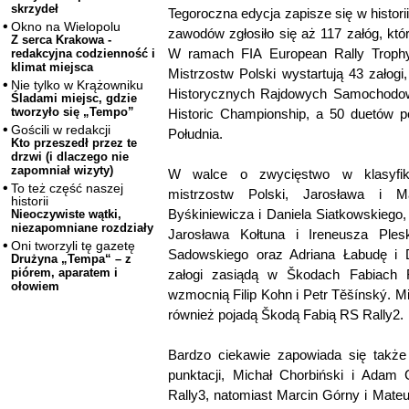
skrzydeł
Tegoroczna edycja zapisze się w histor
Okno na Wielopolu
zawodów zgłosiło się aż 117 załóg, któ
Z serca Krakowa -
W ramach FIA European Rally Trop
redakcyjna codzienność i
klimat miejsca
Mistrzostw Polski wystartują 43 załogi,
Nie tylko w Krążowniku
Historycznych Rajdowych Samochodow
Śladami miejsc, gdzie
tworzyło się „Tempo”
Historic Championship, a 50 duetów 
Gościli w redakcji
Południa.
Kto przeszedł przez te
drzwi (i dlaczego nie
zapomniał wizyty)
W walce o zwycięstwo w klasyfika
To też część naszej
mistrzostw Polski, Jarosława i 
historii
Byśkiniewicza i Daniela Siatkowskiego,
Nieoczywiste wątki,
niezapomniane rozdziały
Jarosława Kołtuna i Ireneusza Ples
Oni tworzyli tę gazetę
Sadowskiego oraz Adriana Łabudę i 
Drużyna „Tempa“ – z
piórem, aparatem i
załogi zasiądą w Škodach Fabiach 
ołowiem
wzmocnią Filip Kohn i Petr Těšínský. 
również pojadą Škodą Fabią RS Rally2.
Bardzo ciekawie zapowiada się także 
punktacji, Michał Chorbiński i Adam 
Rally3, natomiast Marcin Górny i Mate