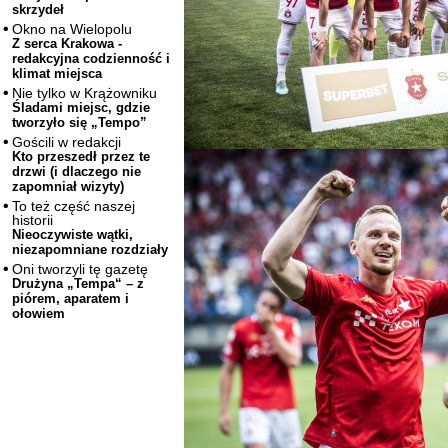
skrzydeł
Okno na Wielopolu
Z serca Krakowa -
redakcyjna codzienność i
klimat miejsca
Nie tylko w Krążowniku
Śladami miejsc, gdzie
tworzyło się „Tempo”
Gościli w redakcji
Kto przeszedł przez te
drzwi (i dlaczego nie
zapomniał wizyty)
To też część naszej
historii
Nieoczywiste wątki,
niezapomniane rozdziały
Oni tworzyli tę gazetę
Drużyna „Tempa“ – z
piórem, aparatem i
ołowiem