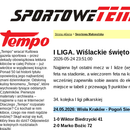
Strona główna
>
Sportowa Małopolska
I LIGA. Wiślackie święt
„Tempo” wraca! Kultowa
gazeta sportowa – przez
2026-05-24 23:51:00
dekady obowiązkowa lektura
kibiców w całej Polsce – już
Najpierw był ostatni mecz w I lidze (
wkrótce w wyjątkowej książce.
Ponad 50 lat historii tytułu
feta na stadionie, a wieczorem feta n
opowiedzą jego najbardziej
wcześniej zapewniła sobie awans do eks
znani dziennikarze. Odsłonią
kulisy fenomenu „Tempa”, które
miejsce w tabeli z przewagą 9 punktów
wychowało tysiące oddanych
Czytelników. Pierwsze
materiały i archiwalia –
34. kolejka I ligi piłkarskiej
najpierw u nas w Internecie!
Dlaczego „Tempo” rozpalało
emocje? Co kochali w nim
24.05.2026: Wisła Kraków - Pogoń Sied
kibice, czego nie mieli nigdzie
indziej? Skąd wziął się kult,
1-0 Wiktor Biedrzycki 41
który trwa do dziś? Odpowiedzi
w kolejnych rozdziałach
2-0 Marko Bożic 72
książki: