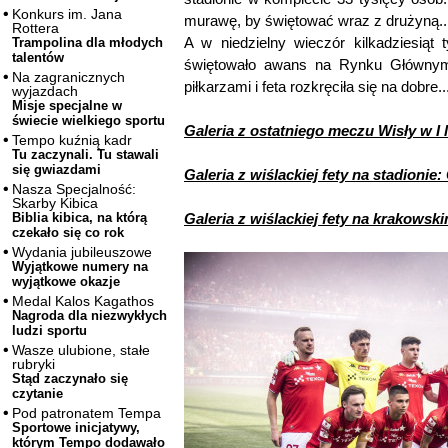
Konkurs im. Jana
murawę, by świętować wraz z drużyną..
Rottera
A w niedzielny wieczór kilkadziesiąt 
Trampolina dla młodych
talentów
świętowało awans na Rynku Głównym.
Na zagranicznych
piłkarzami i feta rozkręciła się na dobre..
wyjazdach
Misje specjalne w
świecie wielkiego sportu
Galeria z ostatniego meczu Wisły w 
Tempo kuźnią kadr
Tu zaczynali. Tu stawali
się gwiazdami
Galeria z wiślackiej fety na stadio
Nasza Specjalność:
Skarby Kibica
Galeria z wiślackiej fety na krako
Biblia kibica, na którą
czekało się co rok
Wydania jubileuszowe
Wyjątkowe numery na
wyjątkowe okazje
Medal Kalos Kagathos
Nagroda dla niezwykłych
ludzi sportu
Wasze ulubione, stałe
rubryki
Stąd zaczynało się
czytanie
Pod patronatem Tempa
Sportowe inicjatywy,
którym Tempo dodawało