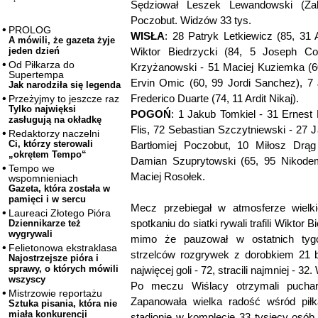
Sędziował Leszek Lewandowski (Zabr
Poczobut. Widzów 33 tys.
PROLOG
WISŁA
: 28 Patryk Letkiewicz (85, 31
A mówili, że gazeta żyje
Wiktor Biedrzycki (84, 5 Joseph Co
jeden dzień
Od Piłkarza do
Krzyżanowski - 51 Maciej Kuziemka (60
Supertempa
Ervin Omic (60, 99 Jordi Sanchez), 7 J
Jak narodziła się legenda
Frederico Duarte (74, 11 Ardit Nikaj).
Przeżyjmy to jeszcze raz
Tylko najwięksi
POGOŃ
: 1 Jakub Tomkiel - 31 Ernest
zasługują na okładkę
Flis, 72 Sebastian Szczytniewski - 27 
Redaktorzy naczelni
Ci, którzy sterowali
Bartłomiej Poczobut, 10 Miłosz Drąg
„okrętem Tempo“
Damian Szuprytowski (65, 95 Nikodem
Tempo we
Maciej Rosołek.
wspomnieniach
Gazeta, która została w
pamięci i w sercu
Mecz przebiegał w atmosferze wielki
Laureaci Złotego Pióra
spotkaniu do siatki rywali trafili Wiktor
Dziennikarze też
wygrywali
mimo że pauzował w ostatnich tygo
Felietonowa ekstraklasa
strzelców rozgrywek z dorobkiem 21 b
Najostrzejsze pióra i
sprawy, o których mówili
najwięcej goli - 72, stracili najmniej - 3
wszyscy
Po meczu Wiślacy otrzymali pucha
Mistrzowie reportażu
Zapanowała wielka radość wśród piłka
Sztuka pisania, która nie
miała konkurencji
stadionie w komplecie 33 tysięcy osób.