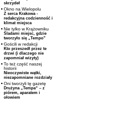
skrzydeł
Okno na Wielopolu
Z serca Krakowa -
redakcyjna codzienność i
klimat miejsca
Nie tylko w Krążowniku
Śladami miejsc, gdzie
tworzyło się „Tempo”
Gościli w redakcji
Kto przeszedł przez te
drzwi (i dlaczego nie
zapomniał wizyty)
To też część naszej
historii
Nieoczywiste wątki,
niezapomniane rozdziały
Oni tworzyli tę gazetę
Drużyna „Tempa“ – z
piórem, aparatem i
ołowiem