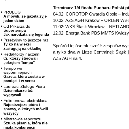
Terminarz 1/4 finału Pucharu Polski p
PROLOG
04.02: COROTOP Gwardia Opole – Indus
A mówili, że gazeta żyje
10.02: AZS AGH Kraków – ORLEN Wisł
jeden dzień
Od Piłkarza do
11.02: WKS Śląsk Wrocław – NETLAND
Supertempa
12.02: Energa Bank PBS MMTS Kwidz
Jak narodziła się legenda
Przeżyjmy to jeszcze raz
Tylko najwięksi
Spośród tej ósemki sześć zespołów wyst
zasługują na okładkę
a tylko dwa w Lidze Centralnej: Śląsk j
Redaktorzy naczelni
AZS AGH na 4.
Ci, którzy sterowali
„okrętem Tempo“
Tempo we
wspomnieniach
Gazeta, która została w
pamięci i w sercu
Laureaci Złotego Pióra
Dziennikarze też
wygrywali
Felietonowa ekstraklasa
Najostrzejsze pióra i
sprawy, o których mówili
wszyscy
Mistrzowie reportażu
Sztuka pisania, która nie
miała konkurencji