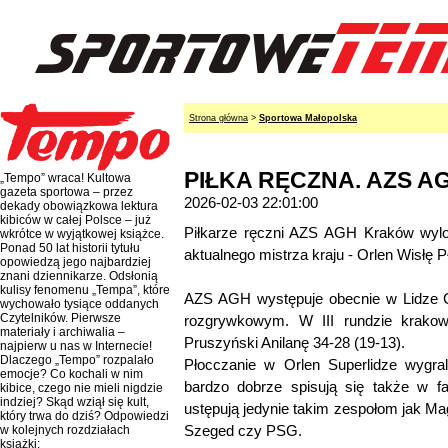
Strona główna
>
Sportowa Małopolska
PIŁKA RĘCZNA. AZS AGH
„Tempo” wraca! Kultowa
gazeta sportowa – przez
2026-02-03 22:01:00
dekady obowiązkowa lektura
kibiców w całej Polsce – już
Piłkarze ręczni AZS AGH Kraków wylos
wkrótce w wyjątkowej książce.
Ponad 50 lat historii tytułu
aktualnego mistrza kraju - Orlen Wisłę P
opowiedzą jego najbardziej
znani dziennikarze. Odsłonią
kulisy fenomenu „Tempa”, które
AZS AGH występuje obecnie w Lidze Ce
wychowało tysiące oddanych
Czytelników. Pierwsze
rozgrywkowym. W III rundzie krakow
materiały i archiwalia –
Pruszyński Anilanę 34-28 (19-13).
najpierw u nas w Internecie!
Dlaczego „Tempo” rozpalało
Płocczanie w Orlen Superlidze wygra
emocje? Co kochali w nim
bardzo dobrze spisują się także w fa
kibice, czego nie mieli nigdzie
indziej? Skąd wziął się kult,
ustępują jedynie takim zespołom jak M
który trwa do dziś? Odpowiedzi
Szeged czy PSG.
w kolejnych rozdziałach
książki: