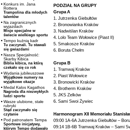
Konkurs im. Jana
PODZIAŁ NA GRUPY
Rottera
Grupa A
Trampolina dla młodych
talentów
1. Jutrzenka Giebułtów
Na zagranicznych
2. Bronowianka Kraków
wyjazdach
3. Nadwiślan Kraków
Misje specjalne w
świecie wielkiego sportu
4. Lolo Team Wołowice (Piast II)
Tempo kuźnią kadr
5. Smakosze Kraków
Tu zaczynali. Tu stawali
się gwiazdami
6. Boruta Chełm
Nasza Specjalność:
Skarby Kibica
Grupa B
Biblia kibica, na którą
czekało się co rok
1. Tramwaj Kraków
Wydania jubileuszowe
2. Piast Wołowice
Wyjątkowe numery na
3. Bronowicki Kraków
wyjątkowe okazje
Medal Kalos Kagathos
4. Brotherm Kraków
Nagroda dla niezwykłych
5. JKS Zelków
ludzi sportu
6. Sami Swoi Żywiec
Wasze ulubione, stałe
rubryki
Stąd zaczynało się
Harmonogram XII Memoriału Stanisła
czytanie
Pod patronatem Tempa
09:00 1A-6A Jutrzenka Giebułtów – Bor
Sportowe inicjatywy,
09:14 1B-6B Tramwaj Kraków – Sami S
którym Tempo dodawało