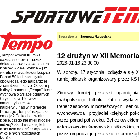
Strona główna
>
Sportowa Małopolska
12 drużyn w XII Memoria
„Tempo” wraca! Kultowa
gazeta sportowa – przez
2026-01-16 23:30:00
dekady obowiązkowa lektura
kibiców w całej Polsce – już
W sobotę, 17 stycznia, odbędzie się X
wkrótce w wyjątkowej książce.
Ponad 50 lat historii tytułu
turniej piłkarski organizowany przez KS
opowiedzą jego najbardziej
znani dziennikarze. Odsłonią
kulisy fenomenu „Tempa”, które
Zimowy turniej piłkarski upamiętn
wychowało tysiące oddanych
Czytelników. Pierwsze
małopolskiego futbolu. Patron wydarz
materiały i archiwalia –
trener zespołów młodzieżowych i senior
najpierw u nas w Internecie!
Dlaczego „Tempo” rozpalało
wychowawca i przyjaciel kolejnych poko
emocje? Co kochali w nim
przez ponad pół wieku. Był człowiek
kibice, czego nie mieli nigdzie
indziej? Skąd wziął się kult,
w krakowskim środowisku piłkarskim, 
który trwa do dziś? Odpowiedzi
przez organizacje piłkarskie i samorzą
w kolejnych rozdziałach
książki: