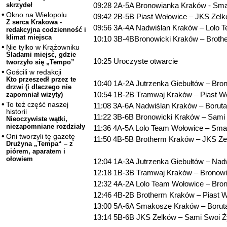
09:28 2A-5A Bronowianka Kraków - Sm
skrzydeł
Okno na Wielopolu
09:42 2B-5B Piast Wołowice – JKS Zel
Z serca Krakowa -
09:56 3A-4A Nadwiślan Kraków – Lolo 
redakcyjna codzienność i
klimat miejsca
10:10 3B-4BBronowicki Kraków – Brot
Nie tylko w Krążowniku
Śladami miejsc, gdzie
10:25 Uroczyste otwarcie
tworzyło się „Tempo”
Gościli w redakcji
Kto przeszedł przez te
10:40 1A-2A Jutrzenka Giebułtów – Br
drzwi (i dlaczego nie
10:54 1B-2B Tramwaj Kraków – Piast W
zapomniał wizyty)
To też część naszej
11:08 3A-6A Nadwiślan Kraków – Borut
historii
11:22 3B-6B Bronowicki Kraków – Sami
Nieoczywiste wątki,
niezapomniane rozdziały
11:36 4A-5A Lolo Team Wołowice – Sm
Oni tworzyli tę gazetę
11:50 4B-5B Brotherm Kraków – JKS Z
Drużyna „Tempa“ – z
piórem, aparatem i
ołowiem
12:04 1A-3A Jutrzenka Giebułtów – Nad
12:18 1B-3B Tramwaj Kraków – Bronowi
12:32 4A-2A Lolo Team Wołowice – Bro
12:46 4B-2B Brotherm Kraków – Piast 
13:00 5A-6A Smakosze Kraków – Borut
13:14 5B-6B JKS Zelków – Sami Swoi 