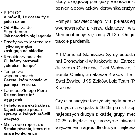
klasy okręgowej pomiędzy Bronowianką
pełnienia obowiązków kierownika druży
PROLOG
A mówili, że gazeta żyje
Pomysł poświęconego Mu piłkarskieg
jeden dzień
Od Piłkarza do
wychowanków, piłkarzy, działaczy i wła
Supertempa
Memoriał odbył się zimą 2013 r. Odtąd
Jak narodziła się legenda
trakcie pandemii).
Przeżyjmy to jeszcze raz
Tylko najwięksi
zasługują na okładkę
XII Memoriał Stanisława Syrdy odbędzi
Redaktorzy naczelni
hali Bronowianki w Krakowie (ul. Zarze
Ci, którzy sterowali
„okrętem Tempo“
Jutrzenka Giebułtów, Piast Wołowice,
Tempo we
Boruta Chełm, Smakosze Kraków, Tram
wspomnieniach
Gazeta, która została w
Swoi Żywiec, JKS Zelków, Lolo Team (Pi
pamięci i w sercu
Kraków.
Laureaci Złotego Pióra
Dziennikarze też
wygrywali
Gry eliminacyjne toczyć się będą naprz
Felietonowa ekstraklasa
11 stycznia w godz. 9-16.15, po nich za
Najostrzejsze pióra i
najlepszych drużyn z każdej grupy, mecz
sprawy, o których mówili
wszyscy
10.25 odbędzie się uroczyste otwarc
Mistrzowie reportażu
wręczeniem nagród dla drużyn i najleps
Sztuka pisania, która nie
miała konkurencji