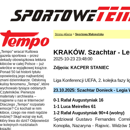
Strona główna
>
Sportowa Małopolska
KRAKÓW. Szachtar - Leg
„Tempo” wraca! Kultowa
gazeta sportowa – przez
2025-10-23 23:48:00
dekady obowiązkowa lektura
kibiców w całej Polsce – już
Zdjęcia: KACPER STANIEC
wkrótce w wyjątkowej książce.
Ponad 50 lat historii tytułu
opowiedzą jego najbardziej
Liga Konferencji UEFA, 2. kolejka fazy l
znani dziennikarze. Odsłonią
kulisy fenomenu „Tempa”, które
wychowało tysiące oddanych
23.10.2025: Szachtar Donieck - Legia 
Czytelników. Pierwsze
materiały i archiwalia –
0-1 Rafał Augustyniak 16
najpierw u nas w Internecie!
Dlaczego „Tempo” rozpalało
1-1 Luca Meirelles 61
emocje? Co kochali w nim
1-2 Rafał Augustyniak 90+4 (wolny)
kibice, czego nie mieli nigdzie
indziej? Skąd wziął się kult,
Sędziował Gustavo Fernandes Correia
który trwa do dziś? Odpowiedzi
w kolejnych rozdziałach
Konoplia, Nazaryna - Rajovic. Widzów 1
książki: