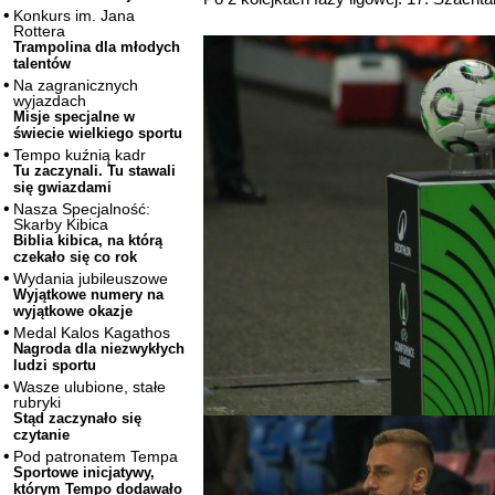
Konkurs im. Jana
Rottera
Trampolina dla młodych
talentów
Na zagranicznych
wyjazdach
Misje specjalne w
świecie wielkiego sportu
Tempo kuźnią kadr
Tu zaczynali. Tu stawali
się gwiazdami
Nasza Specjalność:
Skarby Kibica
Biblia kibica, na którą
czekało się co rok
Wydania jubileuszowe
Wyjątkowe numery na
wyjątkowe okazje
Medal Kalos Kagathos
Nagroda dla niezwykłych
ludzi sportu
Wasze ulubione, stałe
rubryki
Stąd zaczynało się
czytanie
Pod patronatem Tempa
Sportowe inicjatywy,
którym Tempo dodawało