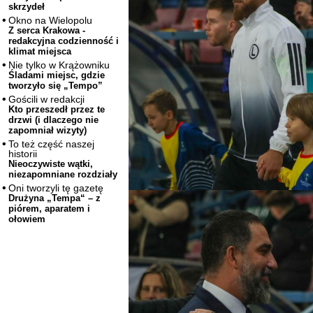
skrzydeł
Okno na Wielopolu
Z serca Krakowa -
redakcyjna codzienność i
klimat miejsca
Nie tylko w Krążowniku
Śladami miejsc, gdzie
tworzyło się „Tempo”
Gościli w redakcji
Kto przeszedł przez te
drzwi (i dlaczego nie
zapomniał wizyty)
To też część naszej
historii
Nieoczywiste wątki,
niezapomniane rozdziały
Oni tworzyli tę gazetę
Drużyna „Tempa“ – z
piórem, aparatem i
ołowiem