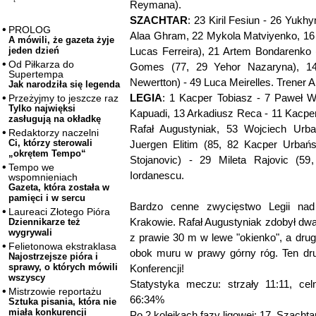
Reymana).
SZACHTAR
: 23 Kiril Fesiun - 26 Yukhy
PROLOG
Alaa Ghram, 22 Mykola Matviyenko, 16 I
A mówili, że gazeta żyje
Lucas Ferreira), 21 Artem Bondarenko 
jeden dzień
Od Piłkarza do
Gomes (77, 29 Yehor Nazaryna), 14 
Supertempa
Newertton) - 49 Luca Meirelles. Trener A
Jak narodziła się legenda
LEGIA
: 1 Kacper Tobiasz - 7 Paweł W
Przeżyjmy to jeszcze raz
Tylko najwięksi
Kapuadi, 13 Arkadiusz Reca - 11 Kacpe
zasługują na okładkę
Rafał Augustyniak, 53 Wojciech Urba
Redaktorzy naczelni
Ci, którzy sterowali
Juergen Elitim (85, 82 Kacper Urbańs
„okrętem Tempo“
Stojanovic) - 29 Mileta Rajovic (59
Tempo we
Iordanescu.
wspomnieniach
Gazeta, która została w
pamięci i w sercu
Bardzo cenne zwycięstwo Legii nad
Laureaci Złotego Pióra
Krakowie. Rafał Augustyniak zdobył dwa
Dziennikarze też
wygrywali
z prawie 30 m w lewe "okienko", a dru
Felietonowa ekstraklasa
obok muru w prawy górny róg. Ten drug
Najostrzejsze pióra i
sprawy, o których mówili
Konferencji!
wszyscy
Statystyka meczu: strzały 11:11, celn
Mistrzowie reportażu
66:34%
Sztuka pisania, która nie
miała konkurencji
Po 2 kolejkach fazy ligowej: 17. Szachtar 