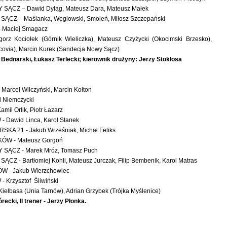
ĄCZ – Dawid Dyląg, Mateusz Dara, Mateusz Małek
CZ – Maślanka, Węglowski, Smoleń, Miłosz Szczepański
 Maciej Smagacz
gorz Kociołek (Górnik Wieliczka), Mateusz Czyżycki (Okocimski Brzesko),
covia), Marcin Kurek (Sandecja Nowy Sącz)
 Bednarski, Łukasz Terlecki; kierownik drużyny: Jerzy Stokłosa
arcel Wilczyński, Marcin Kołton
 Niemczycki
il Orlik, Piotr Łazarz
 Dawid Linca, Karol Stanek
KA 21 - Jakub Wrześniak, Michał Feliks
ÓW - Mateusz Gorgoń
SĄCZ - Marek Mróz, Tomasz Puch
Z - Bartłomiej Kohli, Mateusz Jurczak, Filip Bembenik, Karol Matras
 - Jakub Wierzchowiec
Krzysztof Śliwiński
r Kiełbasa (Unia Tarnów), Adrian Grzybek (Trójka Myślenice)
recki, II trener - Jerzy Płonka.