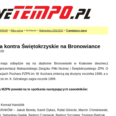
HIWUM
>
Piłka nożna
> Archiwum >
Małopolska 2011/2012
>
Trampkarze starsi
a kontra Świętokrzyskie na Bronowiance
:00
maja odbędzie się na stadionie Bronowianki w Krakowie dwumecz
prezentacji Małopolskiego Związku Piłki Nożnej i Świętokrzyskiego ZPN. O
acjach Pucharu PZPN im. W. Kuchara zmierzą się drużyny rocznika 1998, a o
ze im. K. Górskiego zagra rocznik 1999.
a MZPN powołał na te spotkania następujących zawodników:
Konrad Handzlik
AKÓW – Jakub Bereta, Kamil Dykas, Rafał Górecki, Marcin Chmielewski,
, Sebastian Gądek, Bartosz Czarnecki, Bartosz Szcząber, Szymon Pietrzyk