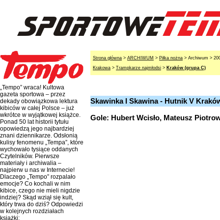
Strona główna
>
ARCHIWUM
>
Piłka nożna
> Archiwum > 20
Krakowa
>
Trampkarze najmłodsi
>
Kraków (grupa C)
„Tempo” wraca! Kultowa
gazeta sportowa – przez
Skawinka I Skawina - Hutnik V Krakó
dekady obowiązkowa lektura
kibiców w całej Polsce – już
wkrótce w wyjątkowej książce.
Gole: Hubert Wcisło, Mateusz Piotro
Ponad 50 lat historii tytułu
opowiedzą jego najbardziej
znani dziennikarze. Odsłonią
kulisy fenomenu „Tempa”, które
wychowało tysiące oddanych
Czytelników. Pierwsze
materiały i archiwalia –
najpierw u nas w Internecie!
Dlaczego „Tempo” rozpalało
emocje? Co kochali w nim
kibice, czego nie mieli nigdzie
indziej? Skąd wziął się kult,
który trwa do dziś? Odpowiedzi
w kolejnych rozdziałach
książki: