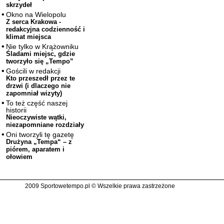
skrzydeł
Okno na Wielopolu
Z serca Krakowa -
redakcyjna codzienność i
klimat miejsca
Nie tylko w Krążowniku
Śladami miejsc, gdzie
tworzyło się „Tempo”
Gościli w redakcji
Kto przeszedł przez te
drzwi (i dlaczego nie
zapomniał wizyty)
To też część naszej
historii
Nieoczywiste wątki,
niezapomniane rozdziały
Oni tworzyli tę gazetę
Drużyna „Tempa“ – z
piórem, aparatem i
ołowiem
2009 Sportowetempo.pl © Wszelkie prawa zastrzeżone