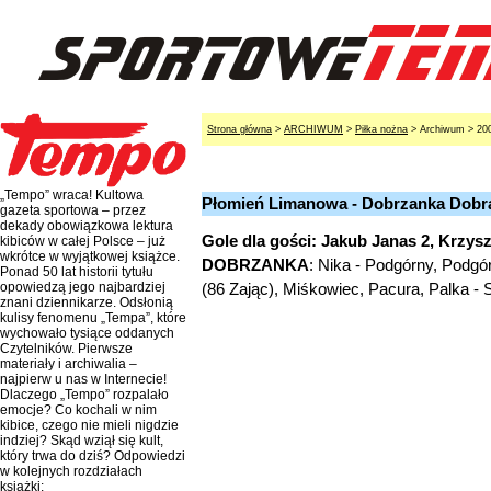
Strona główna
>
ARCHIWUM
>
Piłka nożna
> Archiwum > 20
„Tempo” wraca! Kultowa
Płomień Limanowa - Dobrzanka Dobra
gazeta sportowa – przez
dekady obowiązkowa lektura
Gole dla gości: Jakub Janas 2, Krzys
kibiców w całej Polsce – już
wkrótce w wyjątkowej książce.
DOBRZANKA
: Nika - Podgórny, Podgó
Ponad 50 lat historii tytułu
(86 Zając), Miśkowiec, Pacura, Palka -
opowiedzą jego najbardziej
znani dziennikarze. Odsłonią
kulisy fenomenu „Tempa”, które
wychowało tysiące oddanych
Czytelników. Pierwsze
materiały i archiwalia –
najpierw u nas w Internecie!
Dlaczego „Tempo” rozpalało
emocje? Co kochali w nim
kibice, czego nie mieli nigdzie
indziej? Skąd wziął się kult,
który trwa do dziś? Odpowiedzi
w kolejnych rozdziałach
książki: