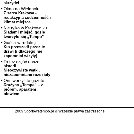
skrzydeł
Okno na Wielopolu
Z serca Krakowa -
redakcyjna codzienność i
klimat miejsca
Nie tylko w Krążowniku
Śladami miejsc, gdzie
tworzyło się „Tempo”
Gościli w redakcji
Kto przeszedł przez te
drzwi (i dlaczego nie
zapomniał wizyty)
To też część naszej
historii
Nieoczywiste wątki,
niezapomniane rozdziały
Oni tworzyli tę gazetę
Drużyna „Tempa“ – z
piórem, aparatem i
ołowiem
2009 Sportowetempo.pl © Wszelkie prawa zastrzeżone