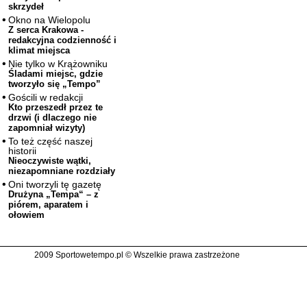
skrzydeł
Okno na Wielopolu
Z serca Krakowa -
redakcyjna codzienność i
klimat miejsca
Nie tylko w Krążowniku
Śladami miejsc, gdzie
tworzyło się „Tempo”
Gościli w redakcji
Kto przeszedł przez te
drzwi (i dlaczego nie
zapomniał wizyty)
To też część naszej
historii
Nieoczywiste wątki,
niezapomniane rozdziały
Oni tworzyli tę gazetę
Drużyna „Tempa“ – z
piórem, aparatem i
ołowiem
2009 Sportowetempo.pl © Wszelkie prawa zastrzeżone