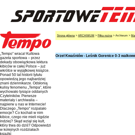
Strona główna
>
ARCHIWUM
>
Piłka nożna
> Archiwum >
Ma
„Tempo” wraca! Kultowa
Orzeł Kwaśniów - Leśnik Gorenice 0-3 walkow
gazeta sportowa – przez
dekady obowiązkowa lektura
kibiców w całej Polsce – już
wkrótce w wyjątkowej książce.
Ponad 50 lat historii tytułu
opowiedzą jego najbardziej
znani dziennikarze. Odsłonią
kulisy fenomenu „Tempa”, które
wychowało tysiące oddanych
Czytelników. Pierwsze
materiały i archiwalia –
najpierw u nas w Internecie!
Dlaczego „Tempo” rozpalało
emocje? Co kochali w nim
kibice, czego nie mieli nigdzie
indziej? Skąd wziął się kult,
który trwa do dziś? Odpowiedzi
w kolejnych rozdziałach
książki: