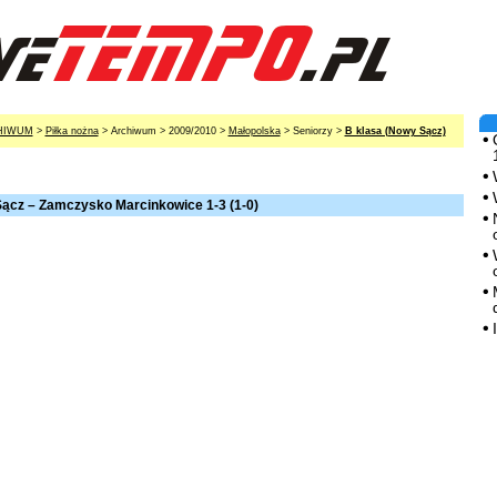
HIWUM
>
Piłka nożna
> Archiwum > 2009/2010 >
Małopolska
> Seniorzy >
B klasa (Nowy Sącz)
ącz – Zamczysko Marcinkowice 1-3 (1-0)