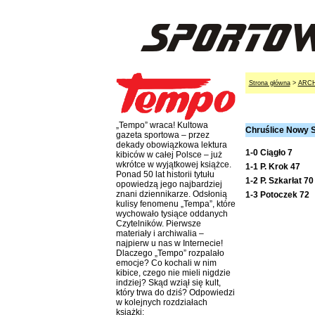
Strona główna
>
ARC
„Tempo” wraca! Kultowa
Chruślice Nowy S
gazeta sportowa – przez
dekady obowiązkowa lektura
1-0 Ciągło 7
kibiców w całej Polsce – już
wkrótce w wyjątkowej książce.
1-1 P. Krok 47
Ponad 50 lat historii tytułu
1-2 P. Szkarłat 70
opowiedzą jego najbardziej
znani dziennikarze. Odsłonią
1-3 Potoczek 72
kulisy fenomenu „Tempa”, które
wychowało tysiące oddanych
Czytelników. Pierwsze
materiały i archiwalia –
najpierw u nas w Internecie!
Dlaczego „Tempo” rozpalało
emocje? Co kochali w nim
kibice, czego nie mieli nigdzie
indziej? Skąd wziął się kult,
który trwa do dziś? Odpowiedzi
w kolejnych rozdziałach
książki: