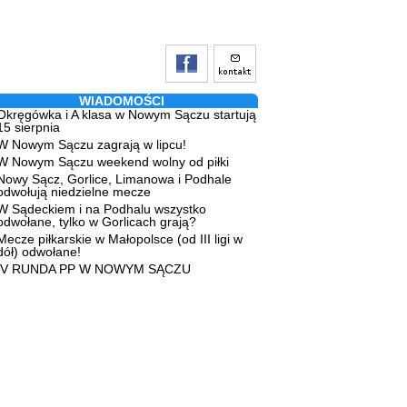
WIADOMOŚCI
Okręgówka i A klasa w Nowym Sączu startują
15 sierpnia
W Nowym Sączu zagrają w lipcu!
W Nowym Sączu weekend wolny od piłki
Nowy Sącz, Gorlice, Limanowa i Podhale
odwołują niedzielne mecze
W Sądeckiem i na Podhalu wszystko
odwołane, tylko w Gorlicach grają?
Mecze piłkarskie w Małopolsce (od III ligi w
dół) odwołane!
IV RUNDA PP W NOWYM SĄCZU