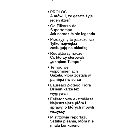
PROLOG
A mówili, że gazeta żyje
jeden dzień
Od Piłkarza do
Supertempa
Jak narodziła się legenda
Przeżyjmy to jeszcze raz
Tylko najwięksi
zasługują na okładkę
Redaktorzy naczelni
Ci, którzy sterowali
„okrętem Tempo“
Tempo we
wspomnieniach
Gazeta, która została w
pamięci i w sercu
Laureaci Złotego Pióra
Dziennikarze też
wygrywali
Felietonowa ekstraklasa
Najostrzejsze pióra i
sprawy, o których mówili
wszyscy
Mistrzowie reportażu
Sztuka pisania, która nie
miała konkurencji