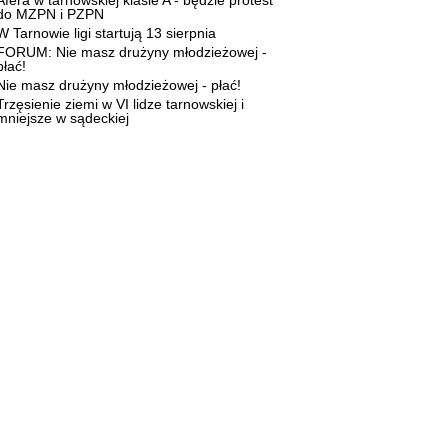
Afera w tarnowskiej klasie A - będzie protest
do MZPN i PZPN
W Tarnowie ligi startują 13 sierpnia
FORUM: Nie masz drużyny młodzieżowej -
płać!
Nie masz drużyny młodzieżowej - płać!
Trzęsienie ziemi w VI lidze tarnowskiej i
mniejsze w sądeckiej