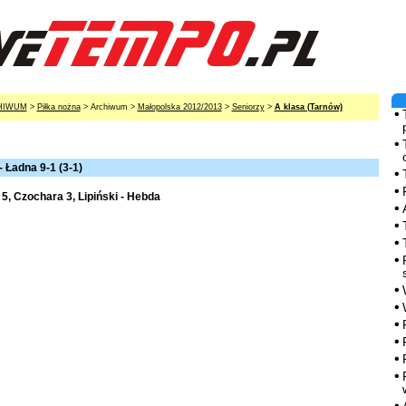
HIWUM
>
Piłka nożna
> Archiwum >
Małopolska 2012/2013
>
Seniorzy
>
A klasa (Tarnów)
 Ładna 9-1 (3-1)
5, Czochara 3, Lipiński - Hebda