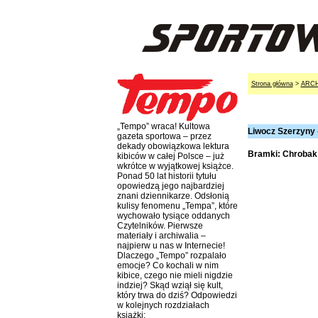
Strona główna
>
ARC
„Tempo” wraca! Kultowa
Liwocz Szerzyny -
gazeta sportowa – przez
dekady obowiązkowa lektura
Bramki: Chrobak 
kibiców w całej Polsce – już
wkrótce w wyjątkowej książce.
Ponad 50 lat historii tytułu
opowiedzą jego najbardziej
znani dziennikarze. Odsłonią
kulisy fenomenu „Tempa”, które
wychowało tysiące oddanych
Czytelników. Pierwsze
materiały i archiwalia –
najpierw u nas w Internecie!
Dlaczego „Tempo” rozpalało
emocje? Co kochali w nim
kibice, czego nie mieli nigdzie
indziej? Skąd wziął się kult,
który trwa do dziś? Odpowiedzi
w kolejnych rozdziałach
książki: