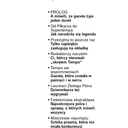
PROLOG
A mówili, że gazeta żyje
jeden dzień
Od Piłkarza do
Supertempa
Jak narodziła się legenda
Przeżyjmy to jeszcze raz
Tylko najwięksi
zasługują na okładkę
Redaktorzy naczelni
Ci, którzy sterowali
„okrętem Tempo“
Tempo we
wspomnieniach
Gazeta, która została w
pamięci i w sercu
Laureaci Złotego Pióra
Dziennikarze też
wygrywali
Felietonowa ekstraklasa
Najostrzejsze pióra i
sprawy, o których mówili
wszyscy
Mistrzowie reportażu
Sztuka pisania, która nie
miała konkurencji