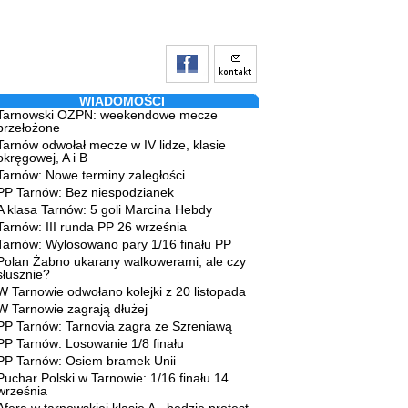
WIADOMOŚCI
Tarnowski OZPN: weekendowe mecze
przełożone
Tarnów odwołał mecze w IV lidze, klasie
okręgowej, A i B
Tarnów: Nowe terminy zaległości
PP Tarnów: Bez niespodzianek
A klasa Tarnów: 5 goli Marcina Hebdy
Tarnów: III runda PP 26 września
Tarnów: Wylosowano pary 1/16 finału PP
Polan Żabno ukarany walkowerami, ale czy
słusznie?
W Tarnowie odwołano kolejki z 20 listopada
W Tarnowie zagrają dłużej
PP Tarnów: Tarnovia zagra ze Szreniawą
PP Tarnów: Losowanie 1/8 finału
PP Tarnów: Osiem bramek Unii
Puchar Polski w Tarnowie: 1/16 finału 14
września