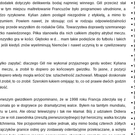
dodatek dotyczyło delikwenta bodaj najmniej winnego. Gill przecież stał
 w tym miejscu maltretowanie Francuzów było programowo utrudnione, a
dzo ryzykowne. Kylian zatem postąpił niezgodnie z etykietą, a mimo to
zumiem. Powiem nawet, że stosując coś w rodzaju odpowiedzialności
ł się przede wszystkim do rodaków Gilla. Towarzystwa doprawdy szemranego
ężko nawiedzonego. Piłka stanowiła dla nich całkiem zbędny atrybut meczu.
wszystko gra w kości. Głęboko w d… mam takie podejście do futbolu i takich
t jeśli kiedyś znów wyeliminują Niemców i nawet uczynią to w cywilizowany
ylko zapytać: dlaczego Gill nie wykonał przyjaznego gestu wobec Kyliana
e meczu, a zrobił to dopiero po końcowym gwizdku. To jasne, z pozycji
opiero wtedy mogła wrócić tzw. szlachetność zachowań. Mbappé doskonale
I zrobił, to co zrobił. Szerokim łukiem omijając to, co od prawie dwóch godzin
łość.
erwszym gwizdkiem przypominano, że w 1998 roku Francja zderzyła się z
onała go w dogrywce po dramatycznej walce. Byłem na tamtym mundialu,
u w Lens. Ale obraz telewizyjny i tak nie kłamał. Bój z udziałem Didiera
e w roli zawodnika (zresztą pierwszorzędnego) był heroiczny, walka toczyła
 tchnienia. Nie przypominam sobie jednak, aby mimo bodaj czterech żółtych
ajczyków granice ostrej gry zostawały ostentacyjnie przekraczane, a wzięła