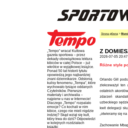
Strona główna
>
Mund
Z DOMIESZ
„Tempo” wraca! Kultowa
gazeta sportowa – przez
2026-07-05 20:47
dekady obowiązkowa lektura
kibiców w całej Polsce – już
Różne style p
wkrótce w wyjątkowej książce.
Ponad 50 lat historii tytułu
opowiedzą jego najbardziej
znani dziennikarze. Odsłonią
Orlando Gill pod
kulisy fenomenu „Tempa”, które
zlekceważył ten 
wychowało tysiące oddanych
ostatnich akordów 
Czytelników. Pierwsze
materiały i archiwalia –
zdarzeń skanda
najpierw u nas w Internecie!
uzbeckiego sędzie
Dlaczego „Tempo” rozpalało
emocje? Co kochali w nim
kwit delegacji s
kibice, czego nie mieli nigdzie
„otwieramy się na 
indziej? Skąd wziął się kult,
który trwa do dziś? Odpowiedzi
w kolejnych rozdziałach
Zachowanie Mbapp
książki: