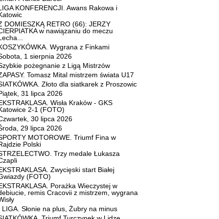
LIGA KONFERENCJI. Awans Rakowa i
Katowic
Z DOMIESZKĄ RETRO (66): JERZY
CIERPIATKA w nawiązaniu do meczu
Lecha...
KOSZYKÓWKA. Wygrana z Finkami
Sobota, 1 sierpnia 2026
Szybkie pożegnanie z Ligą Mistrzów
ZAPASY. Tomasz Mital mistrzem świata U17
SIATKÓWKA. Złoto dla siatkarek z Proszowic
Piątek, 31 lipca 2026
EKSTRAKLASA. Wisła Kraków - GKS
Katowice 2-1 (FOTO)
Czwartek, 30 lipca 2026
Środa, 29 lipca 2026
SPORTY MOTOROWE. Triumf Fina w
Rajdzie Polski
STRZELECTWO. Trzy medale Łukasza
Czapli
EKSTRAKLASA. Zwycięski start Białej
Gwiazdy (FOTO)
EKSTRAKLASA. Porażka Wieczystej w
debiucie, remis Cracovii z mistrzem, wygrana
Wisły
I LIGA. Słonie na plus, Żubry na minus
SIATKÓWKA. Triumf Turczynek w Lidze