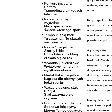
górę brutalność. 
Konkurs im. Jana
widzów, ale nie w
Rottera
o g o…
Trampolina dla młodych
talentów
Na zagranicznych
Przyznaję, Ilgiz 
wyjazdach
gratis i prosto z
Misje specjalne w
świecie wielkiego sportu
opinii jakiegoś d
Tempo kuźnią kadr
wysokim poziomie.
Tu zaczynali. Tu stawali
przede wszystkim 
się gwiazdami
Nasza Specjalność:
A już myślałem, 
Skarby Kibica
Biblia kibica, na którą
Marscha. Jest Am
czekało się co rok
Red Bull Salzbur
Wydania jubileuszowe
właśnie on popro
Wyjątkowe numery na
wyjątkowe okazje
długo nie kryjąc
Medal Kalos Kagathos
dotkliwej porażc
Nagroda dla niezwykłych
wygłoszenia komen
ludzi sportu
Również w pierws
Wasze ulubione, stałe
się zatem w pojęc
rubryki
Stąd zaczynało się
czytanie
Niewątpliwym atu
Pod patronatem Tempa
grze Kanady jest
Sportowe inicjatywy,
wszak warunkiem:
którym Tempo dodawało