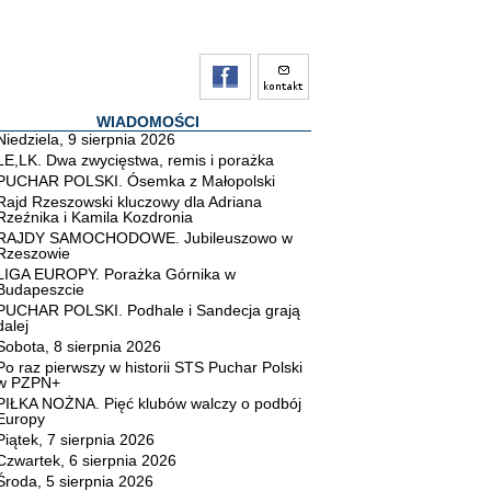
WIADOMOŚCI
Niedziela, 9 sierpnia 2026
LE,LK. Dwa zwycięstwa, remis i porażka
PUCHAR POLSKI. Ósemka z Małopolski
Rajd Rzeszowski kluczowy dla Adriana
Rzeźnika i Kamila Kozdronia
RAJDY SAMOCHODOWE. Jubileuszowo w
Rzeszowie
LIGA EUROPY. Porażka Górnika w
Budapeszcie
PUCHAR POLSKI. Podhale i Sandecja grają
dalej
Sobota, 8 sierpnia 2026
Po raz pierwszy w historii STS Puchar Polski
w PZPN+
PIŁKA NOŻNA. Pięć klubów walczy o podbój
Europy
Piątek, 7 sierpnia 2026
Czwartek, 6 sierpnia 2026
Środa, 5 sierpnia 2026