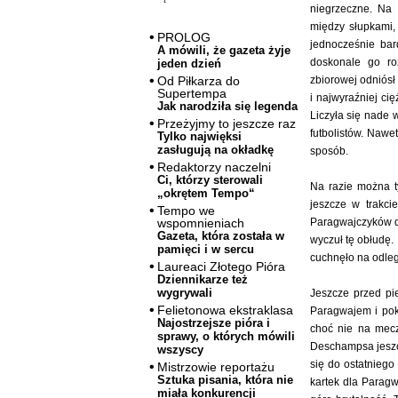
niegrzeczne. Na 
między słupkami,
PROLOG
jednocześnie bar
A mówili, że gazeta żyje
doskonale go ro
jeden dzień
zbiorowej odniós
Od Piłkarza do
Supertempa
i najwyraźniej ci
Jak narodziła się legenda
Liczyła się nade 
Przeżyjmy to jeszcze raz
futbolistów. Nawe
Tylko najwięksi
zasługują na okładkę
sposób.
Redaktorzy naczelni
Ci, którzy sterowali
Na razie można t
„okrętem Tempo“
jeszcze w trakci
Tempo we
Paragwajczyków d
wspomnieniach
Gazeta, która została w
wyczuł tę obłudę. 
pamięci i w sercu
cuchnęło na odleg
Laureaci Złotego Pióra
Dziennikarze też
wygrywali
Jeszcze przed pi
Felietonowa ekstraklasa
Paragwajem i pok
Najostrzejsze pióra i
choć nie na mecz
sprawy, o których mówili
Deschampsa jeszcz
wszyscy
się do ostatniego
Mistrzowie reportażu
Sztuka pisania, która nie
kartek dla Paragw
miała konkurencji