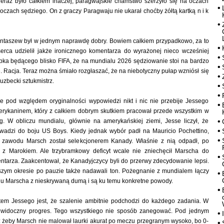
Teraz było całkiem inaczej, paragwajskie chamstwo szerzyło się na oczach
 oczach sędziego. On z graczy Paragwaju nie ukarał choćby żółtą kartką n i k
Tantaszew był w jednym naprawdę dobry. Bowiem całkiem przypadkowo, za to
 serca udzielił jakże ironicznego komentarza do wyrażonej nieco wcześniej
upka będącego blisko FIFA, że na mundialu 2026 sędziowanie stoi na bardzo
 Racja. Teraz można śmiało rozgłaszać, że na niebotyczny pułap wzniósł się
uzbecki sztukmistrz.
że pod względem oryginalności wypowiedzi nikt i nic nie przebije Jessego
erykaninem, który z całkiem dobrym skutkiem pracował przede wszystkim w
g. W obliczu mundialu, głównie na amerykańskiej ziemi, Jesse liczył, że
wadzi do boju US Boys. Kiedy jednak wybór padł na Mauricio Pochettino,
y zawodu Marsch został selekcjonerem Kanady. Właśnie z nią odpadł, po
e z Marokiem. Ale trzybramkowy deficyt wcale nie zniechęcił Marscha do
tarza. Zaakcentował, że Kanadyjczycy byli do przerwy zdecydowanie lepsi.
zym okresie po pauzie także nadawali ton. Pożegnanie z mundialem łączy
iu Marscha z nieskrywaną dumą i są ku temu konkretne powody.
tem Jessego jest, że szalenie ambitnie podchodzi do każdego zadania. W
 widoczny progres. Tego wszystkiego nie sposób zanegować. Pod jednym
 żeby Marsch nie malował laurki akurat po meczu przegranym wysoko, bo 0-