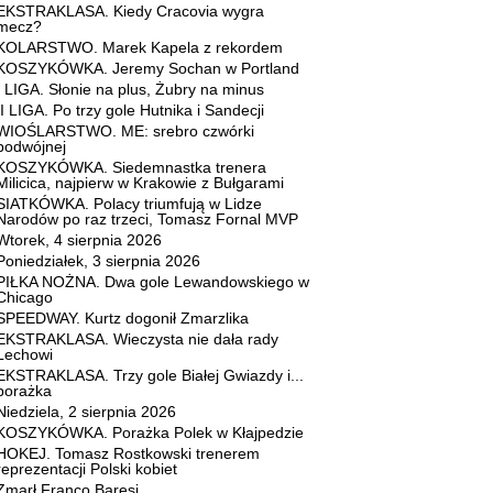
EKSTRAKLASA. Kiedy Cracovia wygra
mecz?
KOLARSTWO. Marek Kapela z rekordem
KOSZYKÓWKA. Jeremy Sochan w Portland
I LIGA. Słonie na plus, Żubry na minus
II LIGA. Po trzy gole Hutnika i Sandecji
WIOŚLARSTWO. ME: srebro czwórki
podwójnej
KOSZYKÓWKA. Siedemnastka trenera
Milicica, najpierw w Krakowie z Bułgarami
SIATKÓWKA. Polacy triumfują w Lidze
Narodów po raz trzeci, Tomasz Fornal MVP
Wtorek, 4 sierpnia 2026
Poniedziałek, 3 sierpnia 2026
PIŁKA NOŻNA. Dwa gole Lewandowskiego w
Chicago
SPEEDWAY. Kurtz dogonił Zmarzlika
EKSTRAKLASA. Wieczysta nie dała rady
Lechowi
EKSTRAKLASA. Trzy gole Białej Gwiazdy i...
porażka
Niedziela, 2 sierpnia 2026
KOSZYKÓWKA. Porażka Polek w Kłajpedzie
HOKEJ. Tomasz Rostkowski trenerem
reprezentacji Polski kobiet
Zmarł Franco Baresi