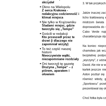
skrzydeł
3. W tak przykryc
Okno na Wielopolu
Z serca Krakowa -
Jakże inaczej zac
redakcyjna codzienność i
klimat miejsca
licho traktowaną 
Nie tylko w Krążowniku
mistrzom świata
Śladami miejsc, gdzie
doprowadziła do 
tworzyło się „Tempo”
Cabo Verde najn
Gościli w redakcji
charakteryzuje st
Kto przeszedł przez te
drzwi (i dlaczego nie
zapomniał wizyty)
Na koniec niepr
To też część naszej
chamstwa jak wcz
historii
bezpłatnej podpo
Nieoczywiste wątki,
niezapomniane rozdziały
„wyczyny”, z udzia
Oni tworzyli tę gazetę
David. Ale nie w w
Drużyna „Tempa“ – z
kartek jeszcze ni
piórem, aparatem i
ołowiem
Aston pozbył się
również wtedy, 
„Sportowcu” prze
prezentował się o
Choć fotka była cz