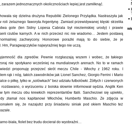
h, zarazem jednoznacznych okolicznościach lepiej jest zamilknąć.
howała się dzielna drużyna Republiki Zielonego Przylądka. Nastraszyła jak
w roli żelaznego faworyta Argentynę. Zamiast przewidywanej klęski strzeliła
 dwa gole (ten Sidny Lopesa Cabrala był nieziemskiej urody) i prawie
wi
serii rzutów karnych. A w nich przecież nic nie wiadomo… Jestem postawą
ormalniej zachwycony. Honorowe porażki mają to do siebie, że je
yl. Hm, Paragwajczyków najwyraźniej tego nie uczą.
zyjemność dla zgredów. Pewnie rozgłaszają wszem i wobec, że takiego
oraj nie spotykano wcześniej na mundialowych arenach. No to w ramach
wiedzi proponuję przejrzeć skrót meczu Chile - Włochy z 1962 roku. I
łem rąk i nóg, takich zawodników jak Lionel Sanchez, Giorgio Ferrini i Mario
alce o piłkę, tylko w „solówkach” bez udziału futbolówki. Żółtych i czerwonych
e rozdawano, o wyrzuceniu z boiska słownie informował sędzia. Anglik Ken
 w tym meczu obu krewkich reprezentantów Italii. Sanchezowi się upiekło,
gdy złamał nos kapitanowi Włochów, Humberto Maschio. Ze zdjęcia w
konałem się, że nazajutrz przy śniadaniu siniak pod okiem Maschio też
kazale.
arno-biała, fiolet bez trudu docierał do wyobraźni…