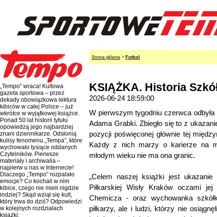
Strona główna
>
Futbol
KSIĄŻKA. Historia Szkółk
„Tempo” wraca! Kultowa
gazeta sportowa – przez
2026-06-24 18:59:00
dekady obowiązkowa lektura
kibiców w całej Polsce – już
W pierwszym tygodniu czerwca odbyła s
wkrótce w wyjątkowej książce.
Ponad 50 lat historii tytułu
Adama Grabki. Zbiegło się to z ukazan
opowiedzą jego najbardziej
pozycji poświęconej głównie tej między
znani dziennikarze. Odsłonią
kulisy fenomenu „Tempa”, które
Każdy z nich marzy o karierze na m
wychowało tysiące oddanych
Czytelników. Pierwsze
młodym wieku nie ma ona granic.
materiały i archiwalia –
najpierw u nas w Internecie!
Dlaczego „Tempo” rozpalało
„Celem naszej książki jest ukazanie d
emocje? Co kochali w nim
Piłkarskiej Wisły Kraków oczami jej 
kibice, czego nie mieli nigdzie
indziej? Skąd wziął się kult,
Chemicza - oraz wychowanka szkółk
który trwa do dziś? Odpowiedzi
piłkarzy, ale i ludzi, którzy nie osiągn
w kolejnych rozdziałach
książki: