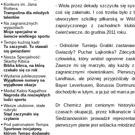
Konkurs im. Jana
- Wisła przez dekady szczyciła się sy
Rottera
coś się załamało. I coś trzeba było z
Trampolina dla młodych
talentów
utworzyłem szkółkę piłkarską w Wiś
Na zagranicznych
zapożyczonego z zachodnich klubó
wyjazdach
ćwierćwiecze, do grudnia 2011 roku.
Misje specjalne w
świecie wielkiego sportu
Tempo kuźnią kadr
- Odnośnie Turnieju Grabki zastanaw
Tu zaczynali. Tu stawali
się gwiazdami
Gwiazdy? Puchar Lajkonika? Zdecyd
Nasza Specjalność:
człowieka, który wniósł ogromne zasłu
Skarby Kibica
Zawsze mi się marzyło, aby każdy z
Biblia kibica, na którą
czekało się co rok
zagranicznymi rówieśnikami. Pierws
Wydania jubileuszowe
Landhaus, ale później przyjeżdżały 
Wyjątkowe numery na
Bayer Leverkusen, Borussia Dortmund,
wyjątkowe okazje
Medal Kalos Kagathos
dochodziło w lutym, a ja już od marca p
Nagroda dla niezwykłych
ludzi sportu
Dr Chemicz jest cenionym historyk
Wasze ulubione, stałe
rubryki
czasach okupacji), przez kilkanaście
Stąd zaczynało się
Śledzianowskim prowadził reprezentac
czytanie
Pod patronatem Tempa
pierwszym planie jest wiślacka młodzież
Sportowe inicjatywy,
którym Tempo dodawało