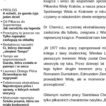
książce i wróci do wspomnień sprzed
Piłkarska Wisły Kraków, a nasza praca 
PROLOG
Sportowego Wisła w Krakowie w roku ju
A mówili, że gazeta żyje
czytamy w odautorskim słowie wstępny
jeden dzień
Od Piłkarza do
Supertempa
Dr Chemicz, wcześniej ekstraklasowy 
Jak narodziła się legenda
zasłużona dla futbolu, związana z Wis
Przeżyjmy to jeszcze raz
Tylko najwięksi
najnowszej książce. Powiedział nam kie
zasługują na okładkę
Redaktorzy naczelni
„W 1977 roku pracę zaproponował mi 
Ci, którzy sterowali
„okrętem Tempo“
kolega z ławy studenckiej, Wiesław 
Tempo we
pierwszym trenerem Wisły został Ore
wspomnieniach
Gazeta, która została w
utworzyła się luka. Przez dziesięć la
pamięci i w sercu
tego byłem drugim trenerem przy p
Laureaci Złotego Pióra
Romanem Durniokiem, Edmundem Zienta
Dziennikarze też
wygrywali
prowadziłem Wisłę, ale w momencie o
Felietonowa ekstraklasa
przesądzona".
Najostrzejsze pióra i
sprawy, o których mówili
wszyscy
Głównym nurtem pracy Stanisława Chem
Mistrzowie reportażu
tylko piłkarskich charakterów narybku „B
Sztuka pisania, która nie
miała konkurencji