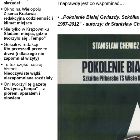
I naprawdę jest co wspominać…
skrzydeł
Okno na Wielopolu
Z serca Krakowa -
• „Pokolenie Białej Gwiazdy. Szkółka
redakcyjna codzienność i
klimat miejsca
1987-2012” - autorzy: dr Stanisław C
Nie tylko w Krążowniku
Śladami miejsc, gdzie
tworzyło się „Tempo”
Gościli w redakcji
Kto przeszedł przez te
drzwi (i dlaczego nie
zapomniał wizyty)
To też część naszej
historii
Nieoczywiste wątki,
niezapomniane rozdziały
Oni tworzyli tę gazetę
Drużyna „Tempa“ – z
piórem, aparatem i
ołowiem