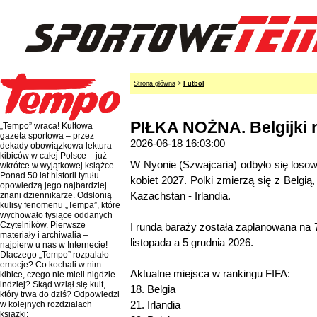
Strona główna
>
Futbol
PIŁKA NOŻNA. Belgijki 
„Tempo” wraca! Kultowa
gazeta sportowa – przez
2026-06-18 16:03:00
dekady obowiązkowa lektura
kibiców w całej Polsce – już
W Nyonie (Szwajcaria) odbyło się loso
wkrótce w wyjątkowej książce.
Ponad 50 lat historii tytułu
kobiet 2027. Polki zmierzą się z Belgią
opowiedzą jego najbardziej
Kazachstan - Irlandia.
znani dziennikarze. Odsłonią
kulisy fenomenu „Tempa”, które
wychowało tysiące oddanych
Czytelników. Pierwsze
I runda baraży została zaplanowana na 7
materiały i archiwalia –
listopada a 5 grudnia 2026.
najpierw u nas w Internecie!
Dlaczego „Tempo” rozpalało
emocje? Co kochali w nim
Aktualne miejsca w rankingu FIFA:
kibice, czego nie mieli nigdzie
indziej? Skąd wziął się kult,
18. Belgia
który trwa do dziś? Odpowiedzi
21. Irlandia
w kolejnych rozdziałach
książki: