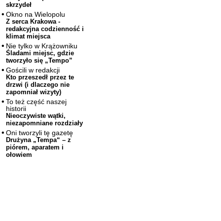
skrzydeł
Okno na Wielopolu
Z serca Krakowa -
redakcyjna codzienność i
klimat miejsca
Nie tylko w Krążowniku
Śladami miejsc, gdzie
tworzyło się „Tempo”
Gościli w redakcji
Kto przeszedł przez te
drzwi (i dlaczego nie
zapomniał wizyty)
To też część naszej
historii
Nieoczywiste wątki,
niezapomniane rozdziały
Oni tworzyli tę gazetę
Drużyna „Tempa“ – z
piórem, aparatem i
ołowiem