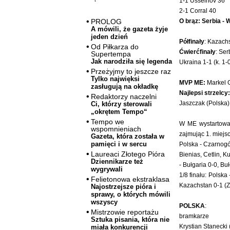
1-1 Usseinov 36
2-1 Corral 40
O brąz: Serbia - 
PROLOG
A mówili, że gazeta żyje
jeden dzień
Półfinały
: Kazachs
Od Piłkarza do
Ćwierćfinały
: Ser
Supertempa
Jak narodziła się legenda
Ukraina 1-1 (k. 1-
Przeżyjmy to jeszcze raz
Tylko najwięksi
MVP ME:
Markel G
zasługują na okładkę
Najlepsi strzelcy:
Redaktorzy naczelni
Jaszczak (Polska)
Ci, którzy sterowali
„okrętem Tempo“
Tempo we
W ME wystartował
wspomnieniach
zajmując 1. miejsc
Gazeta, która została w
pamięci i w sercu
Polska - Czarnogór
Laureaci Złotego Pióra
Bienias, Cetlin, K
Dziennikarze też
- Bułgaria 0-0, Bu
wygrywali
1/8 finału: Polska 
Felietonowa ekstraklasa
Kazachstan 0-1 (
Najostrzejsze pióra i
sprawy, o których mówili
wszyscy
POLSKA
:
Mistrzowie reportażu
bramkarze
Sztuka pisania, która nie
Krystian Stanecki
miała konkurencji