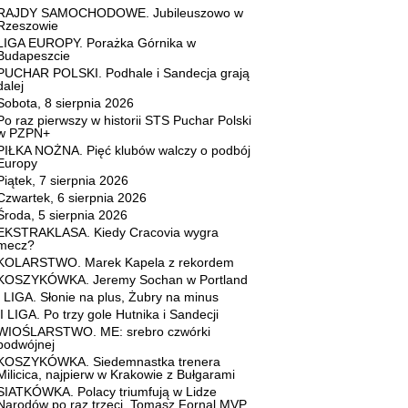
RAJDY SAMOCHODOWE. Jubileuszowo w
Rzeszowie
LIGA EUROPY. Porażka Górnika w
Budapeszcie
PUCHAR POLSKI. Podhale i Sandecja grają
dalej
Sobota, 8 sierpnia 2026
Po raz pierwszy w historii STS Puchar Polski
w PZPN+
PIŁKA NOŻNA. Pięć klubów walczy o podbój
Europy
Piątek, 7 sierpnia 2026
Czwartek, 6 sierpnia 2026
Środa, 5 sierpnia 2026
EKSTRAKLASA. Kiedy Cracovia wygra
mecz?
KOLARSTWO. Marek Kapela z rekordem
KOSZYKÓWKA. Jeremy Sochan w Portland
I LIGA. Słonie na plus, Żubry na minus
II LIGA. Po trzy gole Hutnika i Sandecji
WIOŚLARSTWO. ME: srebro czwórki
podwójnej
KOSZYKÓWKA. Siedemnastka trenera
Milicica, najpierw w Krakowie z Bułgarami
SIATKÓWKA. Polacy triumfują w Lidze
Narodów po raz trzeci, Tomasz Fornal MVP