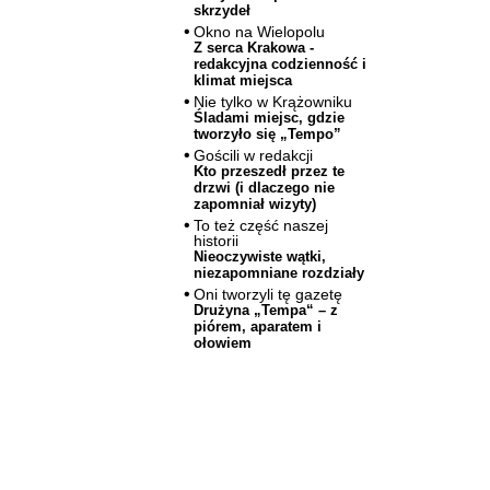
skrzydeł
Okno na Wielopolu
Z serca Krakowa -
redakcyjna codzienność i
klimat miejsca
Nie tylko w Krążowniku
Śladami miejsc, gdzie
tworzyło się „Tempo”
Gościli w redakcji
Kto przeszedł przez te
drzwi (i dlaczego nie
zapomniał wizyty)
To też część naszej
historii
Nieoczywiste wątki,
niezapomniane rozdziały
Oni tworzyli tę gazetę
Drużyna „Tempa“ – z
piórem, aparatem i
ołowiem