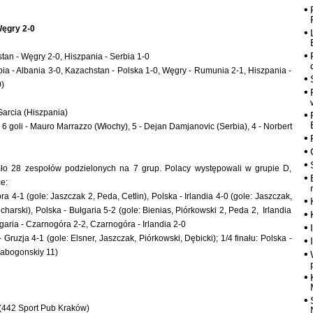
Węgry 2-0
tan - Węgry 2-0, Hiszpania - Serbia 1-0
bia - Albania 3-0, Kazachstan - Polska 1-0, Węgry - Rumunia 2-1, Hiszpania -
0)
arcia (Hiszpania)
6 goli - Mauro Marrazzo (Włochy), 5 - Dejan Damjanovic (Serbia), 4 - Norbert
o 28 zespołów podzielonych na 7 grup. Polacy występowali w grupie D,
e:
a 4-1 (gole: Jaszczak 2, Peda, Cetlin), Polska - Irlandia 4-0 (gole: Jaszczak,
ucharski), Polska - Bułgaria 5-2 (gole: Bienias, Piórkowski 2, Peda 2, Irlandia
łgaria - Czarnogóra 2-2, Czarnogóra - Irlandia 2-0
- Gruzja 4-1 (gole: Elsner, Jaszczak, Piórkowski, Dębicki); 1/4 finału: Polska -
Zabogonskiy 11)
 (442 Sport Pub Kraków)