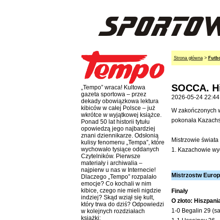
Strona główna
>
Futb
SOCCA. Hi
„Tempo” wraca! Kultowa
gazeta sportowa – przez
2026-05-24 22:44
dekady obowiązkowa lektura
kibiców w całej Polsce – już
W zakończonych w 
wkrótce w wyjątkowej książce.
pokonała Kazachs
Ponad 50 lat historii tytułu
opowiedzą jego najbardziej
znani dziennikarze. Odsłonią
Mistrzowie świata
kulisy fenomenu „Tempa”, które
wychowało tysiące oddanych
1. Kazachowie wyg
Czytelników. Pierwsze
materiały i archiwalia –
najpierw u nas w Internecie!
Mistrzostw Europ
Dlaczego „Tempo” rozpalało
emocje? Co kochali w nim
kibice, czego nie mieli nigdzie
Finały
indziej? Skąd wziął się kult,
O złoto: Hiszpani
który trwa do dziś? Odpowiedzi
1-0 Begalin 29 (s
w kolejnych rozdziałach
książki: