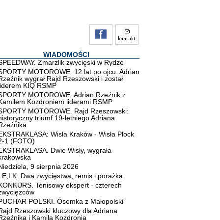
WIADOMOŚCI
SPEEDWAY. Zmarzlik zwycięski w Rydze
SPORTY MOTOROWE. 12 lat po ojcu. Adrian
Rzeźnik wygrał Rajd Rzeszowski i został
liderem KIQ RSMP
SPORTY MOTOROWE. Adrian Rzeźnik z
Kamilem Kozdroniem liderami RSMP
SPORTY MOTOROWE. Rajd Rzeszowski:
historyczny triumf 19-letniego Adriana
Rzeźnika
EKSTRAKLASA: Wisła Kraków - Wisła Płock
2-1 (FOTO)
EKSTRAKLASA. Dwie Wisły, wygrała
krakowska
Niedziela, 9 sierpnia 2026
LE,LK. Dwa zwycięstwa, remis i porażka
KONKURS. Tenisowy ekspert - czterech
zwycięzców
PUCHAR POLSKI. Ósemka z Małopolski
Rajd Rzeszowski kluczowy dla Adriana
Rzeźnika i Kamila Kozdronia