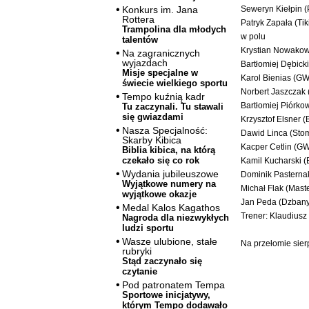
Seweryn Kiełpin 
Konkurs im. Jana
Rottera
Patryk Zapała (Ti
Trampolina dla młodych
w polu
talentów
Krystian Nowako
Na zagranicznych
wyjazdach
Bartłomiej Dębicki 
Misje specjalne w
Karol Bienias (G
świecie wielkiego sportu
Norbert Jaszczak 
Tempo kuźnią kadr
Bartłomiej Piórk
Tu zaczynali. Tu stawali
się gwiazdami
Krzysztof Elsner (B
Nasza Specjalność:
Dawid Linca (Sto
Skarby Kibica
Kacper Cetlin (G
Biblia kibica, na którą
czekało się co rok
Kamil Kucharski (B
Wydania jubileuszowe
Dominik Pasternak
Wyjątkowe numery na
Michał Flak (Mas
wyjątkowe okazje
Jan Peda (Dzbany
Medal Kalos Kagathos
Trener: Klaudiusz
Nagroda dla niezwykłych
ludzi sportu
Wasze ulubione, stałe
Na przełomie sier
rubryki
Stąd zaczynało się
czytanie
Pod patronatem Tempa
Sportowe inicjatywy,
którym Tempo dodawało