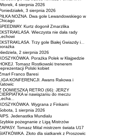
Wtorek, 4 sierpnia 2026
Poniedziałek, 3 sierpnia 2026
PIŁKA NOŻNA. Dwa gole Lewandowskiego w
Chicago
SPEEDWAY. Kurtz dogonił Zmarzlika
EKSTRAKLASA. Wieczysta nie dała rady
Lechowi
EKSTRAKLASA. Trzy gole Białej Gwiazdy i...
porażka
Niedziela, 2 sierpnia 2026
KOSZYKÓWKA. Porażka Polek w Kłajpedzie
HOKEJ. Tomasz Rostkowski trenerem
reprezentacji Polski kobiet
Zmarł Franco Baresi
LIGA KONFERENCJI. Awans Rakowa i
Katowic
Z DOMIESZKĄ RETRO (66): JERZY
CIERPIATKA w nawiązaniu do meczu
Lecha...
KOSZYKÓWKA. Wygrana z Finkami
Sobota, 1 sierpnia 2026
AIPS. Jedenastka Mundialu
Szybkie pożegnanie z Ligą Mistrzów
ZAPASY. Tomasz Mital mistrzem świata U17
SIATKÓWKA. Złoto dla siatkarek z Proszowic