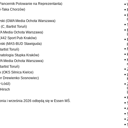
(Pancernik Polowanie na Reprezentanta)
ki-Taka Chorzów)
wski (GWA Media Ochota Warszawa)
(C, Bartist Toruń)
WA Media Ochota Warszawa)
(442 Sport Pub Kraków)
owski (MAS-BUD Stawiguda)
artist Toruń)
matologia Stupka Kraków)
WA Media Ochota Warszawa)
artist Toruń)
 (OKS Silnica Kielce)
ter Drewienko Sosnowiec)
 Łódź)
 Hirsch
pnia i września 2026 odbędą się w Essen MŚ.