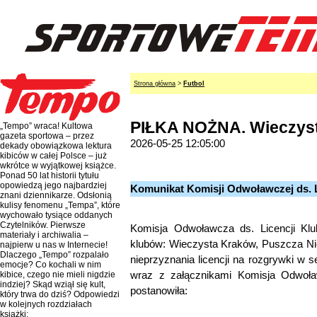
Strona główna
>
Futbol
PIŁKA NOŻNA. Wieczysta
„Tempo” wraca! Kultowa
gazeta sportowa – przez
2026-05-25 12:05:00
dekady obowiązkowa lektura
kibiców w całej Polsce – już
wkrótce w wyjątkowej książce.
Ponad 50 lat historii tytułu
opowiedzą jego najbardziej
Komunikat Komisji Odwoławczej ds. 
znani dziennikarze. Odsłonią
kulisy fenomenu „Tempa”, które
wychowało tysiące oddanych
Czytelników. Pierwsze
Komisja Odwoławcza ds. Licencji Kl
materiały i archiwalia –
klubów: Wieczysta Kraków, Puszcza Ni
najpierw u nas w Internecie!
Dlaczego „Tempo” rozpalało
nieprzyznania licencji na rozgrywki w 
emocje? Co kochali w nim
wraz z załącznikami Komisja Odwoła
kibice, czego nie mieli nigdzie
indziej? Skąd wziął się kult,
postanowiła:
który trwa do dziś? Odpowiedzi
w kolejnych rozdziałach
książki: