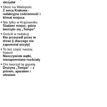
skrzydeł
Okno na Wielopolu
Z serca Krakowa -
redakcyjna codzienność i
klimat miejsca
Nie tylko w Krążowniku
Śladami miejsc, gdzie
tworzyło się „Tempo”
Gościli w redakcji
Kto przeszedł przez te
drzwi (i dlaczego nie
zapomniał wizyty)
To też część naszej
historii
Nieoczywiste wątki,
niezapomniane rozdziały
Oni tworzyli tę gazetę
Drużyna „Tempa“ – z
piórem, aparatem i
ołowiem