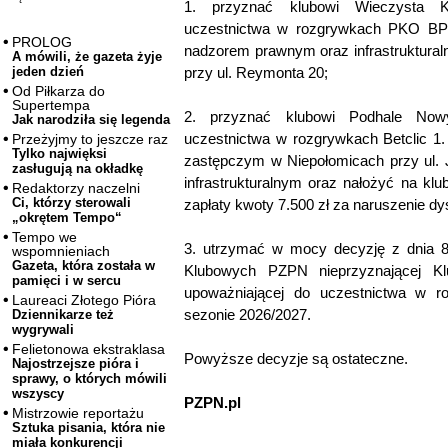
1. przyznać klubowi Wieczysta K
uczestnictwa w rozgrywkach PKO BP 
PROLOG
nadzorem prawnym oraz infrastruktural
A mówili, że gazeta żyje
przy ul. Reymonta 20;
jeden dzień
Od Piłkarza do
Supertempa
2. przyznać klubowi Podhale Nowy
Jak narodziła się legenda
uczestnictwa w rozgrywkach Betclic 1. 
Przeżyjmy to jeszcze raz
Tylko najwięksi
zastępczym w Niepołomicach przy ul.
zasługują na okładkę
infrastrukturalnym oraz nałożyć na klu
Redaktorzy naczelni
Ci, którzy sterowali
zapłaty kwoty 7.500 zł za naruszenie dy
„okrętem Tempo“
Tempo we
3. utrzymać w mocy decyzję z dnia 8 
wspomnieniach
Gazeta, która została w
Klubowych PZPN nieprzyznającej Klu
pamięci i w sercu
upoważniającej do uczestnictwa w 
Laureaci Złotego Pióra
sezonie 2026/2027.
Dziennikarze też
wygrywali
Felietonowa ekstraklasa
Powyższe decyzje są ostateczne.
Najostrzejsze pióra i
sprawy, o których mówili
wszyscy
PZPN.pl
Mistrzowie reportażu
Sztuka pisania, która nie
miała konkurencji