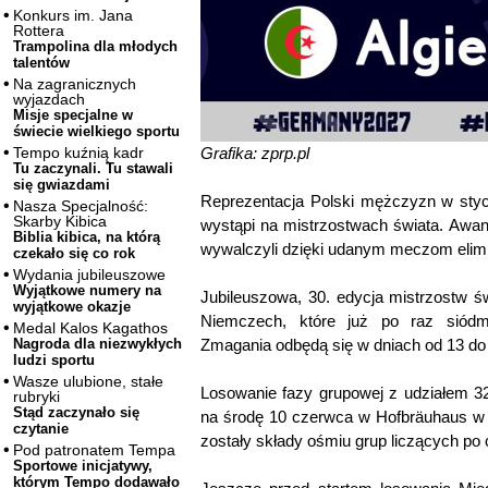
Konkurs im. Jana
Rottera
Trampolina dla młodych
talentów
Na zagranicznych
wyjazdach
Misje specjalne w
świecie wielkiego sportu
Grafika: zprp.pl
Tempo kuźnią kadr
Tu zaczynali. Tu stawali
się gwiazdami
Reprezentacja Polski mężczyzn w styc
Nasza Specjalność:
Skarby Kibica
wystąpi na mistrzostwach świata. Awan
Biblia kibica, na którą
wywalczyli dzięki udanym meczom elimin
czekało się co rok
Wydania jubileuszowe
Wyjątkowe numery na
Jubileuszowa, 30. edycja mistrzostw 
wyjątkowe okazje
Niemczech, które już po raz siódm
Medal Kalos Kagathos
Zmagania odbędą się w dniach od 13 do 
Nagroda dla niezwykłych
ludzi sportu
Wasze ulubione, stałe
Losowanie fazy grupowej z udziałem 32
rubryki
Stąd zaczynało się
na środę 10 czerwca w Hofbräuhaus w 
czytanie
zostały składy ośmiu grup liczących po 
Pod patronatem Tempa
Sportowe inicjatywy,
którym Tempo dodawało