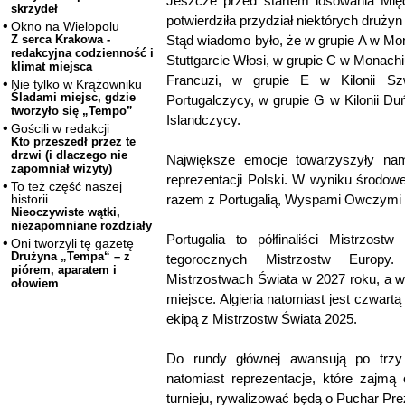
Jeszcze przed startem losowania Mię
skrzydeł
potwierdziła przydział niektórych druż
Okno na Wielopolu
Stąd wiadomo było, że w grupie A w Mo
Z serca Krakowa -
redakcyjna codzienność i
Stuttgarcie Włosi, w grupie C w Monach
klimat miejsca
Francuzi, w grupie E w Kilonii S
Nie tylko w Krążowniku
Śladami miejsc, gdzie
Portugalczycy, w grupie G w Kilonii D
tworzyło się „Tempo”
Islandczycy.
Gościli w redakcji
Kto przeszedł przez te
drzwi (i dlaczego nie
Największe emocje towarzyszyły na
zapomniał wizyty)
reprezentacji Polski. W wyniku środowe
To też część naszej
razem z Portugalią, Wyspami Owczymi i 
historii
Nieoczywiste wątki,
niezapomniane rozdziały
Portugalia to półfinaliści Mistrzos
Oni tworzyli tę gazetę
Drużyna „Tempa“ – z
tegorocznych Mistrzostw Europ
piórem, aparatem i
Mistrzostwach Świata w 2027 roku, a w
ołowiem
miejsce. Algieria natomiast jest czwartą
ekipą z Mistrzostw Świata 2025.
Do rundy głównej awansują po trzy 
natomiast reprezentacje, które zajmą
turnieju, rywalizować będą o Puchar Pre