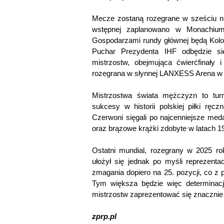
Mecze zostaną rozegrane w sześciu ni
wstępnej zaplanowano w Monachium, 
Gospodarzami rundy głównej będą Kolon
Puchar Prezydenta IHF odbędzie s
mistrzostw, obejmująca ćwierćfinały
rozegrana w słynnej LANXESS Arena w K
Mistrzostwa świata mężczyzn to turn
sukcesy w historii polskiej piłki ręcz
Czerwoni sięgali po najcenniejsze me
oraz brązowe krążki zdobyte w latach 19
Ostatni mundial, rozegrany w 2025 rok
ułożył się jednak po myśli reprezenta
zmagania dopiero na 25. pozycji, co z 
Tym większa będzie więc determinacj
mistrzostw zaprezentować się znacznie l
zprp.pl