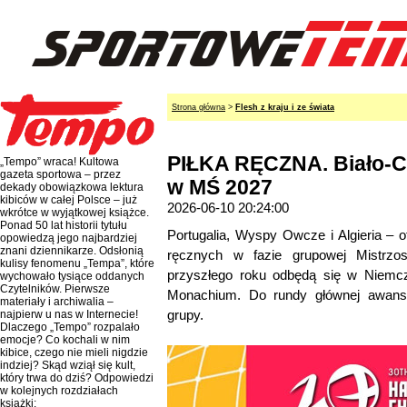
Strona główna
>
Flesh z kraju i ze świata
PIŁKA RĘCZNA. Biało-Cz
„Tempo” wraca! Kultowa
gazeta sportowa – przez
w MŚ 2027
dekady obowiązkowa lektura
kibiców w całej Polsce – już
2026-06-10 20:24:00
wkrótce w wyjątkowej książce.
Ponad 50 lat historii tytułu
Portugalia, Wyspy Owcze i Algieria – ot
opowiedzą jego najbardziej
znani dziennikarze. Odsłonią
ręcznych w fazie grupowej Mistrzo
kulisy fenomenu „Tempa”, które
przyszłego roku odbędą się w Niemcz
wychowało tysiące oddanych
Czytelników. Pierwsze
Monachium. Do rundy głównej awansu
materiały i archiwalia –
grupy.
najpierw u nas w Internecie!
Dlaczego „Tempo” rozpalało
emocje? Co kochali w nim
kibice, czego nie mieli nigdzie
indziej? Skąd wziął się kult,
który trwa do dziś? Odpowiedzi
w kolejnych rozdziałach
książki: