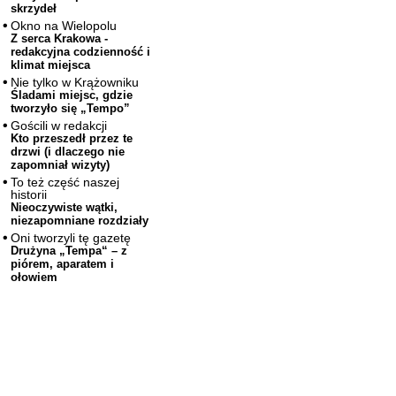
skrzydeł
Okno na Wielopolu
Z serca Krakowa -
redakcyjna codzienność i
klimat miejsca
Nie tylko w Krążowniku
Śladami miejsc, gdzie
tworzyło się „Tempo”
Gościli w redakcji
Kto przeszedł przez te
drzwi (i dlaczego nie
zapomniał wizyty)
To też część naszej
historii
Nieoczywiste wątki,
niezapomniane rozdziały
Oni tworzyli tę gazetę
Drużyna „Tempa“ – z
piórem, aparatem i
ołowiem