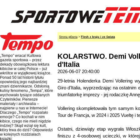
Strona główna
>
Flesh z kraju i ze świata
KOLARSTWO. Demi Volle
„Tempo” wraca! Kultowa
gazeta sportowa – przez
d'Italia
dekady obowiązkowa lektura
kibiców w całej Polsce – już
2026-06-07 20:40:00
wkrótce w wyjątkowej książce.
Ponad 50 lat historii tytułu
29-letnia Holenderka Demi Vollering w
opowiedzą jego najbardziej
znani dziennikarze. Odsłonią
Giro d'Italia, wyprzedzając na ostatnim 
kulisy fenomenu „Tempa”, które
triumfatorkę imprezy - jej rodaczkę Ann
wychowało tysiące oddanych
Czytelników. Pierwsze
materiały i archiwalia –
Vollering skompletowała tym samym ko
najpierw u nas w Internecie!
Dlaczego „Tempo” rozpalało
Tour de Francja, w 2024 i 2025 Vueltę i t
emocje? Co kochali w nim
kibice, czego nie mieli nigdzie
indziej? Skąd wziął się kult,
Ostatni, dziewiąty etap wygrała Włosz
który trwa do dziś? Odpowiedzi
w kolejnych rozdziałach
finiszu z 4-osobowej ucieczki, w której
książki: