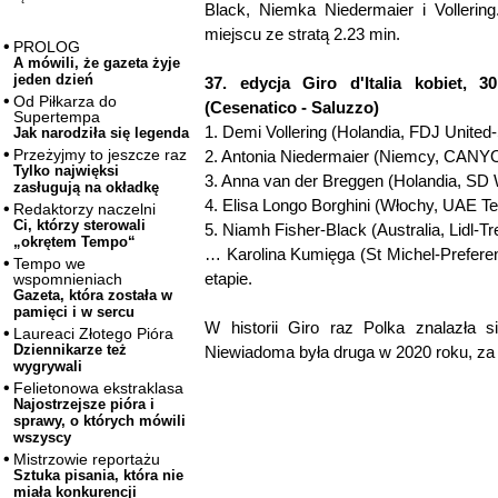
Black, Niemka Niedermaier i Vollerin
miejscu ze stratą 2.23 min.
PROLOG
A mówili, że gazeta żyje
jeden dzień
37. edycja Giro d'Italia kobiet, 3
Od Piłkarza do
(Cesenatico - Saluzzo)
Supertempa
1. Demi Vollering (Holandia, FDJ Unite
Jak narodziła się legenda
Przeżyjmy to jeszcze raz
2. Antonia Niedermaier (Niemcy, CAN
Tylko najwięksi
3. Anna van der Breggen (Holandia, SD
zasługują na okładkę
4. Elisa Longo Borghini (Włochy, UAE 
Redaktorzy naczelni
Ci, którzy sterowali
5. Niamh Fisher-Black (Australia, Lidl-T
„okrętem Tempo“
… Karolina Kumięga (St Michel-Prefere
Tempo we
etapie.
wspomnieniach
Gazeta, która została w
pamięci i w sercu
W historii Giro raz Polka znalazła
Laureaci Złotego Pióra
Dziennikarze też
Niewiadoma była druga w 2020 roku, za 
wygrywali
Felietonowa ekstraklasa
Najostrzejsze pióra i
sprawy, o których mówili
wszyscy
Mistrzowie reportażu
Sztuka pisania, która nie
miała konkurencji