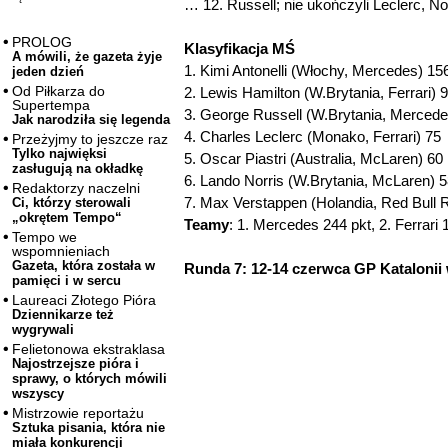
… 12. Russell; nie ukończyli Leclerc, No
PROLOG
Klasyfikacja MŚ
A mówili, że gazeta żyje
1. Kimi Antonelli (Włochy, Mercedes) 15
jeden dzień
Od Piłkarza do
2. Lewis Hamilton (W.Brytania, Ferrari) 
Supertempa
3. George Russell (W.Brytania, Mercede
Jak narodziła się legenda
4. Charles Leclerc (Monako, Ferrari) 75
Przeżyjmy to jeszcze raz
Tylko najwięksi
5. Oscar Piastri (Australia, McLaren) 60
zasługują na okładkę
6. Lando Norris (W.Brytania, McLaren) 
Redaktorzy naczelni
7. Max Verstappen (Holandia, Red Bull 
Ci, którzy sterowali
„okrętem Tempo“
Teamy
: 1. Mercedes 244 pkt, 2. Ferrari
Tempo we
wspomnieniach
Gazeta, która została w
Runda 7: 12-14 czerwca GP Katalonii 
pamięci i w sercu
Laureaci Złotego Pióra
Dziennikarze też
wygrywali
Felietonowa ekstraklasa
Najostrzejsze pióra i
sprawy, o których mówili
wszyscy
Mistrzowie reportażu
Sztuka pisania, która nie
miała konkurencji