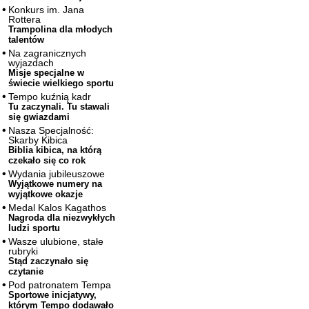
Konkurs im. Jana
Rottera
Trampolina dla młodych
talentów
Na zagranicznych
wyjazdach
Misje specjalne w
świecie wielkiego sportu
Tempo kuźnią kadr
Tu zaczynali. Tu stawali
się gwiazdami
Nasza Specjalność:
Skarby Kibica
Biblia kibica, na którą
czekało się co rok
Wydania jubileuszowe
Wyjątkowe numery na
wyjątkowe okazje
Medal Kalos Kagathos
Nagroda dla niezwykłych
ludzi sportu
Wasze ulubione, stałe
rubryki
Stąd zaczynało się
czytanie
Pod patronatem Tempa
Sportowe inicjatywy,
którym Tempo dodawało