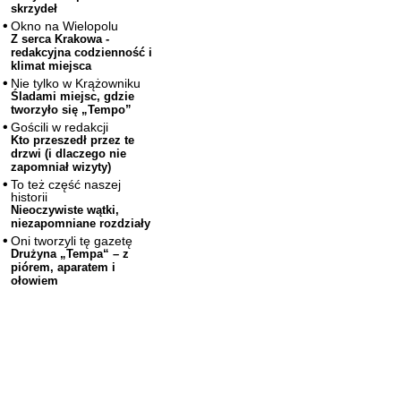
skrzydeł
Okno na Wielopolu
Z serca Krakowa -
redakcyjna codzienność i
klimat miejsca
Nie tylko w Krążowniku
Śladami miejsc, gdzie
tworzyło się „Tempo”
Gościli w redakcji
Kto przeszedł przez te
drzwi (i dlaczego nie
zapomniał wizyty)
To też część naszej
historii
Nieoczywiste wątki,
niezapomniane rozdziały
Oni tworzyli tę gazetę
Drużyna „Tempa“ – z
piórem, aparatem i
ołowiem