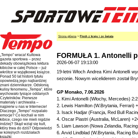
Strona główna
>
Flesh z kraju i ze świata
FORMUŁA 1. Antonelli po
„Tempo” wraca! Kultowa
gazeta sportowa – przez
2026-06-07 19:13:00
dekady obowiązkowa lektura
kibiców w całej Polsce – już
19-letni Włoch Andrea Kimi Antonelli w
wkrótce w wyjątkowej książce.
Ponad 50 lat historii tytułu
sezonie. Nowym wiceliderem został Bry
opowiedzą jego najbardziej
znani dziennikarze. Odsłonią
kulisy fenomenu „Tempa”, które
GP Monako, 7.06.2026
wychowało tysiące oddanych
Czytelników. Pierwsze
1. Kimi Antonelli (Włochy, Mercedes) 2:
materiały i archiwalia –
2. Lewis Hamilton (W.Brytania, Ferrari) 
najpierw u nas w Internecie!
Dlaczego „Tempo” rozpalało
3. Isack Hadjar (Francja, Red Bull Raci
emocje? Co kochali w nim
4. Oscar Piastri (Australia, McLaren) +
kibice, czego nie mieli nigdzie
indziej? Skąd wziął się kult,
5. Liam Lawson (Nowa Zelandia, Racing
który trwa do dziś? Odpowiedzi
6. Arvid Lindblad (W.Brytania, Racing Bu
w kolejnych rozdziałach
książki: