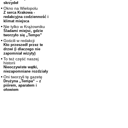
skrzydeł
Okno na Wielopolu
Z serca Krakowa -
redakcyjna codzienność i
klimat miejsca
Nie tylko w Krążowniku
Śladami miejsc, gdzie
tworzyło się „Tempo”
Gościli w redakcji
Kto przeszedł przez te
drzwi (i dlaczego nie
zapomniał wizyty)
To też część naszej
historii
Nieoczywiste wątki,
niezapomniane rozdziały
Oni tworzyli tę gazetę
Drużyna „Tempa“ – z
piórem, aparatem i
ołowiem