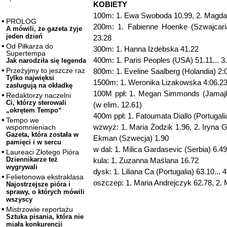
KOBIETY
100m: 1. Ewa Swoboda 10.99, 2. Magda
PROLOG
200m: 1. Fabienne Hoenke (Szwajcari
A mówili, że gazeta żyje
jeden dzień
23.28
Od Piłkarza do
300m: 1. Hanna Izdebska 41.22
Supertempa
400m: 1. Paris Peoples (USA) 51.11... 3
Jak narodziła się legenda
Przeżyjmy to jeszcze raz
800m: 1. Eveline Saalberg (Holandia) 2:0
Tylko najwięksi
1500m: 1. Weronika Lizakowska 4:06.23,
zasługują na okładkę
100M ppł: 1. Megan Simmonds (Jamajk
Redaktorzy naczelni
Ci, którzy sterowali
(w elim. 12.61)
„okrętem Tempo“
400m ppł: 1. Fatoumata Diallo (Portugali
Tempo we
wzwyż: 1. Maria Żodzik 1.96, 2. Iryna 
wspomnieniach
Gazeta, która została w
Ekman (Szwecja) 1.90
pamięci i w sercu
w dal: 1. Milica Gardasevic (Serbia) 6.4
Laureaci Złotego Pióra
Dziennikarze też
kula: 1. Zuzanna Maślana 16.72
wygrywali
dysk: 1. Liliana Ca (Portugalia) 63.10...
Felietonowa ekstraklasa
oszczep: 1. Maria Andrejczyk 62.78, 2.
Najostrzejsze pióra i
sprawy, o których mówili
wszyscy
Mistrzowie reportażu
Sztuka pisania, która nie
miała konkurencji