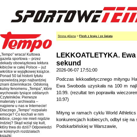
Strona główna
>
Flesh z kraju i ze świata
LEKKOATLETYKA. Ewa S
„Tempo” wraca! Kultowa
gazeta sportowa – przez
sekund
dekady obowiązkowa lektura
kibiców w całej Polsce – już
2026-06-07 17:51:00
wkrótce w wyjątkowej książce.
Ponad 50 lat historii tytułu
Podczas lekkoatletycznego mityngu H
opowiedzą jego najbardziej
znani dziennikarze. Odsłonią
Ewa Swoboda uzyskała na 100 m najl
kulisy fenomenu „Tempa”, które
10.99. (rezultat ten poprawiła wieczo
wychowało tysiące oddanych
Czytelników. Pierwsze
10.97)
materiały i archiwalia –
najpierw u nas w Internecie!
Dlaczego „Tempo” rozpalało
Mityng w ramach cyklu World Athletics
emocje? Co kochali w nim
kibice, czego nie mieli nigdzie
konkurencjach kobiecych, odbył się na 
indziej? Skąd wziął się kult,
Podskarbińskiej w Warszawie,
który trwa do dziś? Odpowiedzi
w kolejnych rozdziałach
książki: