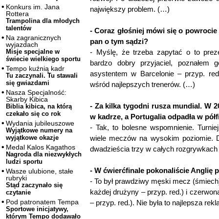
Konkurs im. Jana
największy problem. (…)
Rottera
Trampolina dla młodych
talentów
- Coraz głośniej mówi się o powroci
Na zagranicznych
pan o tym sądzi?
wyjazdach
- Myślę, że trzeba zapytać o to pre
Misje specjalne w
świecie wielkiego sportu
bardzo dobry przyjaciel, poznałem 
Tempo kuźnią kadr
asystentem w Barcelonie – przyp. red
Tu zaczynali. Tu stawali
się gwiazdami
wśród najlepszych trenerów. (…)
Nasza Specjalność:
Skarby Kibica
- Za kilka tygodni rusza mundial. W 2
Biblia kibica, na którą
czekało się co rok
w kadrze, a Portugalia odpadła w półf
Wydania jubileuszowe
- Tak, to bolesne wspomnienie. Turnie
Wyjątkowe numery na
wiele meczów na wysokim poziomie. D
wyjątkowe okazje
Medal Kalos Kagathos
dwadzieścia trzy w całych rozgrywkach 
Nagroda dla niezwykłych
ludzi sportu
- W ćwierćfinale pokonaliście Anglię 
Wasze ulubione, stałe
rubryki
- To był prawdziwy męski mecz (śmiech).
Stąd zaczynało się
każdej drużyny – przyp. red.) i czerwo
czytanie
Pod patronatem Tempa
– przyp. red.). Nie była to najlepsza rekl
Sportowe inicjatywy,
którym Tempo dodawało