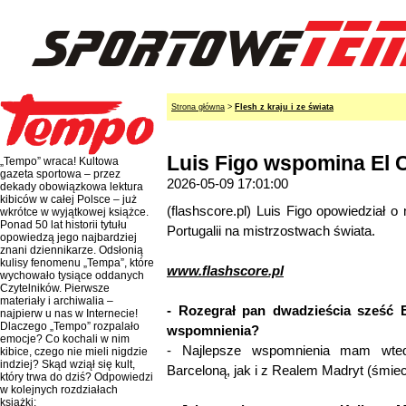
Strona główna
>
Flesh z kraju i ze świata
Luis Figo wspomina El 
„Tempo” wraca! Kultowa
gazeta sportowa – przez
2026-05-09 17:01:00
dekady obowiązkowa lektura
kibiców w całej Polsce – już
(flashscore.pl) Luis Figo opowiedział 
wkrótce w wyjątkowej książce.
Ponad 50 lat historii tytułu
Portugalii na mistrzostwach świata.
opowiedzą jego najbardziej
znani dziennikarze. Odsłonią
kulisy fenomenu „Tempa”, które
www.flashscore.pl
wychowało tysiące oddanych
Czytelników. Pierwsze
materiały i archiwalia –
- Rozegrał pan dwadzieścia sześć E
najpierw u nas w Internecie!
Dlaczego „Tempo” rozpalało
wspomnienia?
emocje? Co kochali w nim
- Najlepsze wspomnienia mam wte
kibice, czego nie mieli nigdzie
indziej? Skąd wziął się kult,
Barceloną, jak i z Realem Madryt (śmiech
który trwa do dziś? Odpowiedzi
w kolejnych rozdziałach
książki: