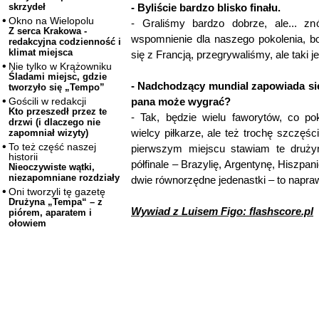
- Byliście bardzo blisko finału.
skrzydeł
Okno na Wielopolu
- Graliśmy bardzo dobrze, ale... zn
Z serca Krakowa -
wspomnienie dla naszego pokolenia, 
redakcyjna codzienność i
klimat miejsca
się z Francją, przegrywaliśmy, ale taki jes
Nie tylko w Krążowniku
Śladami miejsc, gdzie
- Nadchodzący mundial zapowiada si
tworzyło się „Tempo”
pana może wygrać?
Gościli w redakcji
Kto przeszedł przez te
- Tak, będzie wielu faworytów, co pok
drzwi (i dlaczego nie
wielcy piłkarze, ale też trochę szczęśc
zapomniał wizyty)
To też część naszej
pierwszym miejscu stawiam te druży
historii
półfinale – Brazylię, Argentynę, Hiszpan
Nieoczywiste wątki,
niezapomniane rozdziały
dwie równorzędne jedenastki – to napra
Oni tworzyli tę gazetę
Drużyna „Tempa“ – z
Wywiad z Luisem Figo: flashscore.pl
piórem, aparatem i
ołowiem