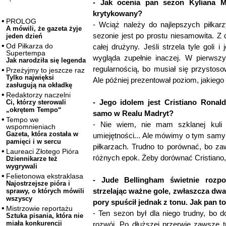
- Jak ocenia pan sezon Kyliana M
krytykowany?
PROLOG
- Wciąż należy do najlepszych piłkar
A mówili, że gazeta żyje
sezonie jest po prostu niesamowita. Z 
jeden dzień
Od Piłkarza do
całej drużyny. Jeśli strzela tyle goli 
Supertempa
wygląda zupełnie inaczej. W pierwsz
Jak narodziła się legenda
regularnością, bo musiał się przystoso
Przeżyjmy to jeszcze raz
Tylko najwięksi
Ale później prezentował poziom, jakiego
zasługują na okładkę
Redaktorzy naczelni
- Jego idolem jest Cristiano Ronald
Ci, którzy sterowali
„okrętem Tempo“
samo w Realu Madryt?
Tempo we
- Nie wiem, nie mam szklanej kul
wspomnieniach
Gazeta, która została w
umiejętności... Ale mówimy o tym samym
pamięci i w sercu
piłkarzach. Trudno to porównać, bo z
Laureaci Złotego Pióra
różnych epok. Żeby dorównać Cristiano,
Dziennikarze też
wygrywali
Felietonowa ekstraklasa
- Jude Bellingham świetnie rozp
Najostrzejsze pióra i
strzelając ważne gole, zwłaszcza dwa
sprawy, o których mówili
wszyscy
pory spuścił jednak z tonu. Jak pan t
Mistrzowie reportażu
- Ten sezon był dla niego trudny, bo do
Sztuka pisania, która nie
miała konkurencji
rozwój. Po dłuższej przerwie zawsze 