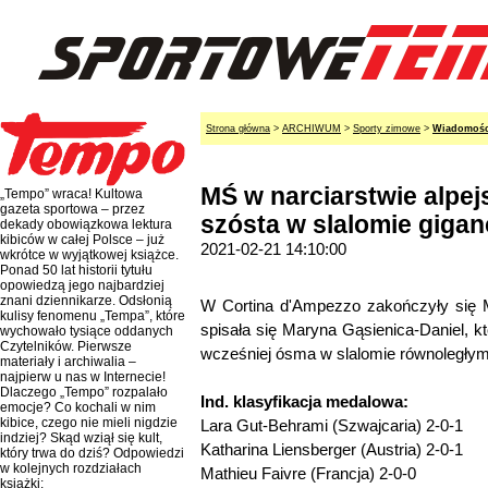
Strona główna
>
ARCHIWUM
>
Sporty zimowe
>
Wiadomośc
MŚ w narciarstwie alpej
„Tempo” wraca! Kultowa
gazeta sportowa – przez
szósta w slalomie gigan
dekady obowiązkowa lektura
kibiców w całej Polsce – już
2021-02-21 14:10:00
wkrótce w wyjątkowej książce.
Ponad 50 lat historii tytułu
opowiedzą jego najbardziej
znani dziennikarze. Odsłonią
W Cortina d'Ampezzo zakończyły się M
kulisy fenomenu „Tempa”, które
spisała się Maryna Gąsienica-Daniel, kt
wychowało tysiące oddanych
Czytelników. Pierwsze
wcześniej ósma w slalomie równoległym
materiały i archiwalia –
najpierw u nas w Internecie!
Dlaczego „Tempo” rozpalało
Ind. klasyfikacja medalowa:
emocje? Co kochali w nim
kibice, czego nie mieli nigdzie
Lara Gut-Behrami (Szwajcaria) 2-0-1
indziej? Skąd wziął się kult,
Katharina Liensberger (Austria) 2-0-1
który trwa do dziś? Odpowiedzi
w kolejnych rozdziałach
Mathieu Faivre (Francja) 2-0-0
książki: