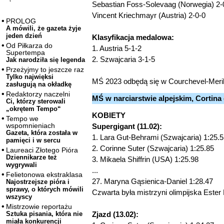
Sebastian Foss-Solevaag (Norwegia) 2-
Vincent Kriechmayr (Austria) 2-0-0
PROLOG
A mówili, że gazeta żyje
jeden dzień
Klasyfikacja medalowa:
Od Piłkarza do
1. Austria 5-1-2
Supertempa
2. Szwajcaria 3-1-5
Jak narodziła się legenda
Przeżyjmy to jeszcze raz
Tylko najwięksi
MŚ 2023 odbędą się w Courchevel-Merib
zasługują na okładkę
Redaktorzy naczelni
MŚ w narciarstwie alpejskim, Cortin
Ci, którzy sterowali
„okrętem Tempo“
KOBIETY
Tempo we
wspomnieniach
Supergigant (11.02):
Gazeta, która została w
1. Lara Gut-Behrami (Szwajcaria) 1:25.
pamięci i w sercu
2. Corinne Suter (Szwajcaria) 1:25.85
Laureaci Złotego Pióra
Dziennikarze też
3. Mikaela Shiffrin (USA) 1:25.98
wygrywali
...
Felietonowa ekstraklasa
27. Maryna Gąsienica-Daniel 1:28.47
Najostrzejsze pióra i
sprawy, o których mówili
Czwarta była mistrzyni olimpijska Este
wszyscy
Mistrzowie reportażu
Zjazd (13.02):
Sztuka pisania, która nie
miała konkurencji