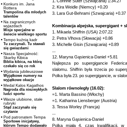
1. Corinne Suter (Szwajcaria) 1:34.27
Konkurs im. Jana
2. Kira Weidle (Niemcy) +0.20
Rottera
Trampolina dla młodych
3. Lara Gut-Behrami (Szwajcaria) +0.37
talentów
Na zagranicznych
Kombinacja alpejska, supergigant + sl
wyjazdach
Misje specjalne w
1. Mikaela Shiffrin (USA) 2:07.22
świecie wielkiego sportu
2. Petra Vlhova (Słowacja) +0.86
Tempo kuźnią kadr
Tu zaczynali. Tu stawali
3. Michelle Gisin (Szwajcaria) +0.89
się gwiazdami
...
Nasza Specjalność:
12. Maryna Gąsienica-Daniel +5.81
Skarby Kibica
Biblia kibica, na którą
Najlepsza po supergigancie Federic
czekało się co rok
slalomu. Shiffrin była trzecia po supe
Wydania jubileuszowe
Polka była 23. po supergigancie, w slalo
Wyjątkowe numery na
wyjątkowe okazje
Medal Kalos Kagathos
Slalom równoległy (16.02):
Nagroda dla niezwykłych
ludzi sportu
=1. Marta Bassino (Włochy)
Wasze ulubione, stałe
=1. Katharina Liensberger (Austria)
rubryki
3. Tessa Worley (Francja)
Stąd zaczynało się
czytanie
...
Pod patronatem Tempa
8. Maryna Gąsienica-Daniel
Sportowe inicjatywy,
Polka miała 4. czas kwalifikacji, w 
którym Tempo dodawało