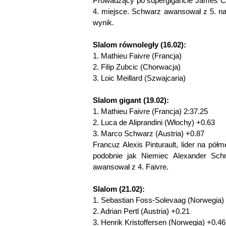
Prowadzący po supergigancie James Cr
4. miejsce. Schwarz awansował z 5. na 
wynik.
Slalom równoległy (16.02):
1. Mathieu Faivre (Francja)
2. Filip Zubcic (Chorwacja)
3. Loic Meillard (Szwajcaria)
Slalom gigant (19.02):
1. Mathieu Faivre (Francja) 2:37.25
2. Luca de Aliprandini (Włochy) +0.63
3. Marco Schwarz (Austria) +0.87
Francuz Alexis Pinturault, lider na pół
podobnie jak Niemiec Alexander Schm
awansował z 4. Faivre.
Slalom (21.02):
1. Sebastian Foss-Solevaag (Norwegia) 
2. Adrian Pertl (Austria) +0.21
3. Henrik Kristoffersen (Norwegia) +0.46