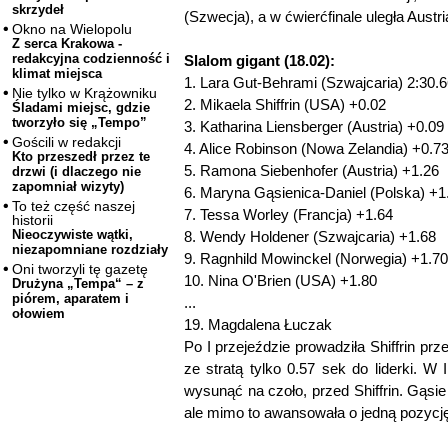
skrzydeł
(Szwecja), a w ćwierćfinale uległa Austr
Okno na Wielopolu
Z serca Krakowa -
redakcyjna codzienność i
Slalom gigant (18.02):
klimat miejsca
1. Lara Gut-Behrami (Szwajcaria) 2:30.
Nie tylko w Krążowniku
2. Mikaela Shiffrin (USA) +0.02
Śladami miejsc, gdzie
tworzyło się „Tempo”
3. Katharina Liensberger (Austria) +0.09
Gościli w redakcji
4. Alice Robinson (Nowa Zelandia) +0.7
Kto przeszedł przez te
5. Ramona Siebenhofer (Austria) +1.26
drzwi (i dlaczego nie
zapomniał wizyty)
6. Maryna Gąsienica-Daniel (Polska) +1
To też część naszej
7. Tessa Worley (Francja) +1.64
historii
Nieoczywiste wątki,
8. Wendy Holdener (Szwajcaria) +1.68
niezapomniane rozdziały
9. Ragnhild Mowinckel (Norwegia) +1.70
Oni tworzyli tę gazetę
10. Nina O'Brien (USA) +1.80
Drużyna „Tempa“ – z
piórem, aparatem i
...
ołowiem
19. Magdalena Łuczak
Po I przejeździe prowadziła Shiffrin prz
ze stratą tylko 0.57 sek do liderki. W 
wysunąć na czoło, przed Shiffrin. Gąsi
ale mimo to awansowała o jedną pozycj