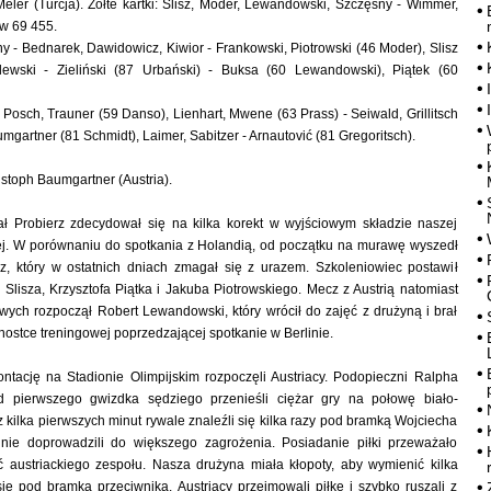
ler (Turcja). Żółte kartki: Slisz, Moder, Lewandowski, Szczęsny - Wimmer,
w 69 455.
ny - Bednarek, Dawidowicz, Kiwior - Frankowski, Piotrowski (46 Moder), Slisz
alewski - Zieliński (87 Urbański) - Buksa (60 Lewandowski), Piątek (60
- Posch, Trauner (59 Danso), Lienhart, Mwene (63 Prass) - Seiwald, Grillitsch
gartner (81 Schmidt), Laimer, Sabitzer - Arnautović (81 Gregoritsch).
stoph Baumgartner (Austria).
ał Probierz zdecydował się na kilka korekt w wyjściowym składzie naszej
j. W porównaniu do spotkania z Holandią, od początku na murawę wyszedł
, który w ostatnich dniach zmagał się z urazem. Szkoleniowiec postawił
 Slisza, Krzysztofa Piątka i Jakuba Piotrowskiego. Mecz z Austrią natomiast
ych rozpoczął Robert Lewandowski, który wrócił do zajęć z drużyną i brał
nostce treningowej poprzedzającej spotkanie w Berlinie.
ntację na Stadionie Olimpijskim rozpoczęli Austriacy. Podopieczni Ralpha
d pierwszego gwizdka sędziego przenieśli ciężar gry na połowę biało-
 kilka pierwszych minut rywale znaleźli się kilka razy pod bramką Wojciecha
nie doprowadzili do większego zagrożenia. Posiadanie piłki przeważało
ć austriackiego zespołu. Nasza drużyna miała kłopoty, aby wymienić kilka
ię pod bramką przeciwnika. Austriacy przejmowali piłkę i szybko ruszali z