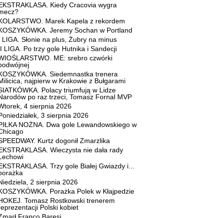
EKSTRAKLASA. Kiedy Cracovia wygra
mecz?
KOLARSTWO. Marek Kapela z rekordem
KOSZYKÓWKA. Jeremy Sochan w Portland
I LIGA. Słonie na plus, Żubry na minus
II LIGA. Po trzy gole Hutnika i Sandecji
WIOŚLARSTWO. ME: srebro czwórki
podwójnej
KOSZYKÓWKA. Siedemnastka trenera
Milicica, najpierw w Krakowie z Bułgarami
SIATKÓWKA. Polacy triumfują w Lidze
Narodów po raz trzeci, Tomasz Fornal MVP
Wtorek, 4 sierpnia 2026
Poniedziałek, 3 sierpnia 2026
PIŁKA NOŻNA. Dwa gole Lewandowskiego w
Chicago
SPEEDWAY. Kurtz dogonił Zmarzlika
EKSTRAKLASA. Wieczysta nie dała rady
Lechowi
EKSTRAKLASA. Trzy gole Białej Gwiazdy i...
porażka
Niedziela, 2 sierpnia 2026
KOSZYKÓWKA. Porażka Polek w Kłajpedzie
HOKEJ. Tomasz Rostkowski trenerem
reprezentacji Polski kobiet
Zmarł Franco Baresi