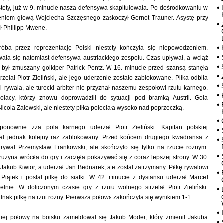
stety, już w 9. minucie nasza defensywa skapitulowała. Po dośrodkowaniu w
eniem głową Wojciecha Szczęsnego zaskoczył Gernot Trauner. Asystę przy
ał Phillipp Mwene.
óba przez reprezentację Polski niestety kończyła się niepowodzeniem.
ała się natomiast defensywa austriackiego zespołu. Czas upływał, a wciąż
e był zmuszany golkiper Patrick Pentz. W 16. minucie przed szansą stanęła
rzelał Piotr Zieliński, ale jego uderzenie zostało zablokowane. Piłka odbiła
ki rywala, ale turecki arbiter nie przyznał naszemu zespołowi rzutu karnego.
Polacy, którzy znowu doprowadzili do sytuacji pod bramką Austrii. Gola
Nicola Zalewski, ale niestety piłka poleciała wysoko nad poprzeczką.
onownie zza pola karnego uderzał Piotr Zieliński. Kapitan polskiej
stał jednak kolejny raz zablokowany. Przed końcem drugiego kwadransa z
grywał Przemysław Frankowski, ale skończyło się tylko na rzucie rożnym.
użyna wróciła do gry i zaczęła pokazywać się z coraz lepszej strony. W 30.
Jakub Kiwior, a uderzał Jan Bednarek, ale został zatrzymany. Piłkę rywalowi
 Piątek i posłał piłkę do siatki. W 42. minucie z dystansu uderzał Marcel
celnie. W doliczonym czasie gry z rzutu wolnego strzelał Piotr Zieliński.
ednak piłkę na rzut rożny. Pierwsza połowa zakończyła się wynikiem 1-1.
iej połowy na boisku zameldował się Jakub Moder, który zmienił Jakuba