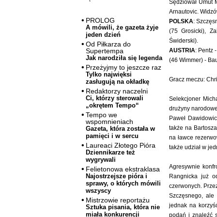
Sędziował Umut Me
Arnautovic. Widzó
PROLOG
POLSKA
: Szczęs
A mówili, że gazeta żyje
(75 Grosicki), Z
jeden dzień
Świderski).
Od Piłkarza do
AUSTRIA
: Pentz 
Supertempa
Jak narodziła się legenda
(46 Wimmer) - Baum
Przeżyjmy to jeszcze raz
Tylko najwięksi
Gracz meczu: Chri
zasługują na okładkę
Redaktorzy naczelni
Ci, którzy sterowali
Selekcjoner Mich
„okrętem Tempo“
drużyny narodowe
Tempo we
Paweł Dawidowicz
wspomnieniach
także na Bartosza
Gazeta, która została w
pamięci i w sercu
na ławce rezerwow
Laureaci Złotego Pióra
także udział w jed
Dziennikarze też
wygrywali
Agresywnie konfro
Felietonowa ekstraklasa
Najostrzejsze pióra i
Rangnicka już o
sprawy, o których mówili
czerwonych. Przez
wszyscy
Szczęsnego, ale 
Mistrzowie reportażu
jednak na korzyś
Sztuka pisania, która nie
miała konkurencji
podań i znaleźć s