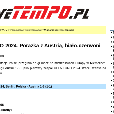
HIWUM
>
Piłka nożna
>
Reprezentacja
>
Wiadomości reprezentacja
 2024. Porażka z Austrią, biało-czerwoni
:00
entacja Polski przegrała drugi mecz na mistrzostwach Europy w Niemczech.
egli Austrii 1-3 i jako pierwszy zespół UEFA EURO 2024 stracili szanse na
u.
4, Berlin: Polska - Austria 1-3 (1-1)
 66
 (karny)