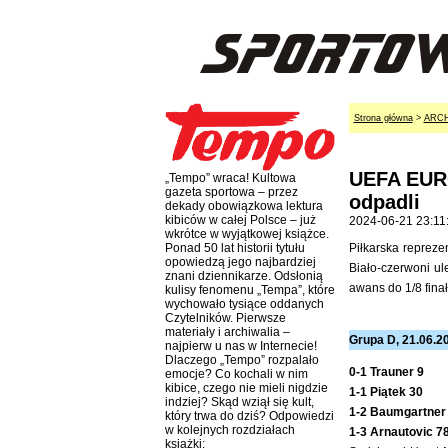
Strona główna
>
ARC
UEFA EURO
„Tempo” wraca! Kultowa
gazeta sportowa – przez
odpadli
dekady obowiązkowa lektura
kibiców w całej Polsce – już
2024-06-21 23:11
wkrótce w wyjątkowej książce.
Piłkarska reprez
Ponad 50 lat historii tytułu
opowiedzą jego najbardziej
Biało-czerwoni ul
znani dziennikarze. Odsłonią
awans do 1/8 finał
kulisy fenomenu „Tempa”, które
wychowało tysiące oddanych
Czytelników. Pierwsze
materiały i archiwalia –
Grupa D, 21.06.202
najpierw u nas w Internecie!
Dlaczego „Tempo” rozpalało
0-1 Trauner 9
emocje? Co kochali w nim
kibice, czego nie mieli nigdzie
1-1 Piątek 30
indziej? Skąd wziął się kult,
1-2 Baumgartner
który trwa do dziś? Odpowiedzi
w kolejnych rozdziałach
1-3 Arnautovic 78
książki: