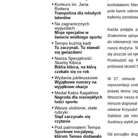
Konkurs im. Jana
kontratakiem. Nie
Rottera
pole karne uderz
Trampolina dla młodych
trafieniu zanotow
talentów
Na zagranicznych
wyjazdach
Każda podjęta pr
Misje specjalne w
Znakomicie spisyw
świecie wielkiego sportu
do interwencji ni
Tempo kuźnią kadr
Tu zaczynali. Tu stawali
nasza drużyna. St
się gwiazdami
się jeszcze od rę
Nasza Specjalność:
Przebudzili się 
Skarby Kibica
próbował strzelić 
Biblia kibica, na którą
czekało się co rok
Wydania jubileuszowe
W 27. minucie p
Wyjątkowe numery na
reprezentacji zo
wyjątkowe okazje
prawej strony za
Medal Kalos Kagathos
Nagroda dla niezwykłych
Wreszcie nasza dr
ludzi sportu
minucie dogrywał 
Wasze ulubione, stałe
odebrał Krzysztof
rubryki
Sabitzer, ale nie
Stąd zaczynało się
czytanie
Austriacy wybili j
Pod patronatem Tempa
Sportowe inicjatywy,
Od początku drug
którym Tempo dodawało