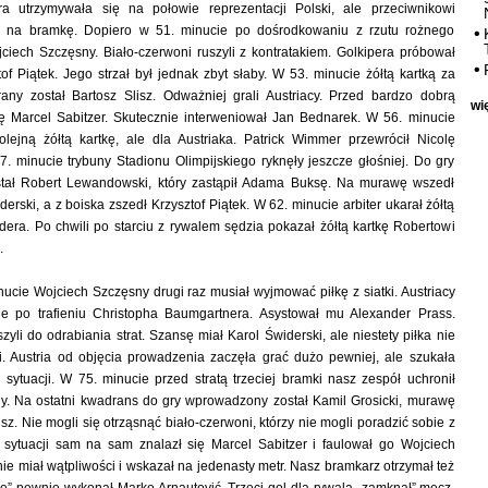
ra utrzymywała się na połowie reprezentacji Polski, ale przeciwnikowi
łu na bramkę. Dopiero w 51. minucie po dośrodkowaniu z rzutu rożnego
ciech Szczęsny. Biało-czerwoni ruszyli z kontratakiem. Golkipera próbował
of Piątek. Jego strzał był jednak zbyt słaby. W 53. minucie żółtą kartką za
rany został Bartosz Slisz. Odważniej grali Austriacy. Przed bardzo dobrą
wi
ię Marcel Sabitzer. Skutecznie interweniował Jan Bednarek. W 56. minucie
olejną żółtą kartkę, ale dla Austriaka. Patrick Wimmer przewrócił Nicolę
. minucie trybuny Stadionu Olimpijskiego ryknęły jeszcze głośniej. Do gry
tał Robert Lewandowski, który zastąpił Adama Buksę. Na murawę wszedł
erski, a z boiska zszedł Krzysztof Piątek. W 62. minucie arbiter ukarał żółtą
era. Po chwili po starciu z rywalem sędzia pokazał żółtą kartkę Robertowi
.
inucie Wojciech Szczęsny drugi raz musiał wyjmować piłkę z siatki. Austriacy
ie po trafieniu Christopha Baumgartnera. Asystował mu Alexander Prass.
zyli do odrabiania strat. Szansę miał Karol Świderski, ale niestety piłka nie
. Austria od objęcia prowadzenia zaczęła grać dużo pewniej, ale szukała
 sytuacji. W 75. minucie przed stratą trzeciej bramki nasz zespół uchronił
y. Na ostatni kwadrans do gry wprowadzony został Kamil Grosicki, murawę
isz. Nie mogli się otrząsnąć biało-czerwoni, którzy nie mogli poradzić sobie z
 sytuacji sam na sam znalazł się Marcel Sabitzer i faulował go Wojciech
nie miał wątpliwości i wskazał na jedenasty metr. Nasz bramkarz otrzymał też