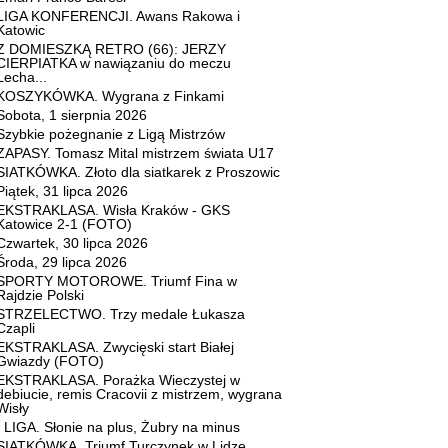
LIGA KONFERENCJI. Awans Rakowa i
Katowic
Z DOMIESZKĄ RETRO (66): JERZY
CIERPIATKA w nawiązaniu do meczu
Lecha...
KOSZYKÓWKA. Wygrana z Finkami
Sobota, 1 sierpnia 2026
Szybkie pożegnanie z Ligą Mistrzów
ZAPASY. Tomasz Mital mistrzem świata U17
SIATKÓWKA. Złoto dla siatkarek z Proszowic
Piątek, 31 lipca 2026
EKSTRAKLASA. Wisła Kraków - GKS
Katowice 2-1 (FOTO)
Czwartek, 30 lipca 2026
Środa, 29 lipca 2026
SPORTY MOTOROWE. Triumf Fina w
Rajdzie Polski
STRZELECTWO. Trzy medale Łukasza
Czapli
EKSTRAKLASA. Zwycięski start Białej
Gwiazdy (FOTO)
EKSTRAKLASA. Porażka Wieczystej w
debiucie, remis Cracovii z mistrzem, wygrana
Wisły
I LIGA. Słonie na plus, Żubry na minus
SIATKÓWKA. Triumf Turczynek w Lidze