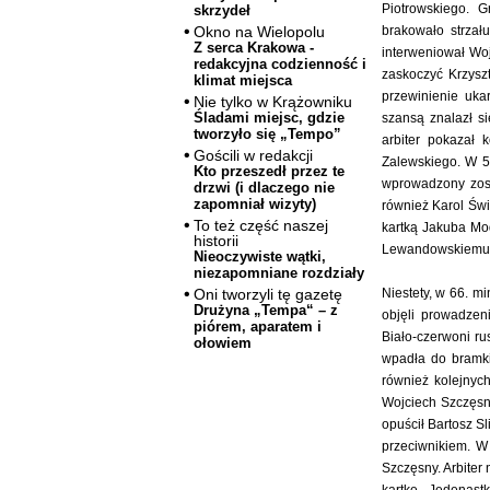
Piotrowskiego. G
skrzydeł
brakowało strza
Okno na Wielopolu
Z serca Krakowa -
interweniował Woj
redakcyjna codzienność i
zaskoczyć Krzyszt
klimat miejsca
przewinienie uka
Nie tylko w Krążowniku
Śladami miejsc, gdzie
szansą znalazł s
tworzyło się „Tempo”
arbiter pokazał k
Gościli w redakcji
Zalewskiego. W 57
Kto przeszedł przez te
wprowadzony zos
drzwi (i dlaczego nie
zapomniał wizyty)
również Karol Świd
To też część naszej
kartką Jakuba Mod
historii
Lewandowskiemu
Nieoczywiste wątki,
niezapomniane rozdziały
Niestety, w 66. m
Oni tworzyli tę gazetę
Drużyna „Tempa“ – z
objęli prowadzen
piórem, aparatem i
Biało-czerwoni rus
ołowiem
wpadła do bramki
również kolejnych
Wojciech Szczęsn
opuścił Bartosz Sl
przeciwnikiem. W
Szczęsny. Arbiter 