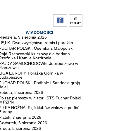
WIADOMOŚCI
Niedziela, 9 sierpnia 2026
LE,LK. Dwa zwycięstwa, remis i porażka
PUCHAR POLSKI. Ósemka z Małopolski
Rajd Rzeszowski kluczowy dla Adriana
Rzeźnika i Kamila Kozdronia
RAJDY SAMOCHODOWE. Jubileuszowo w
Rzeszowie
LIGA EUROPY. Porażka Górnika w
Budapeszcie
PUCHAR POLSKI. Podhale i Sandecja grają
dalej
Sobota, 8 sierpnia 2026
Po raz pierwszy w historii STS Puchar Polski
w PZPN+
PIŁKA NOŻNA. Pięć klubów walczy o podbój
Europy
Piątek, 7 sierpnia 2026
Czwartek, 6 sierpnia 2026
Środa, 5 sierpnia 2026