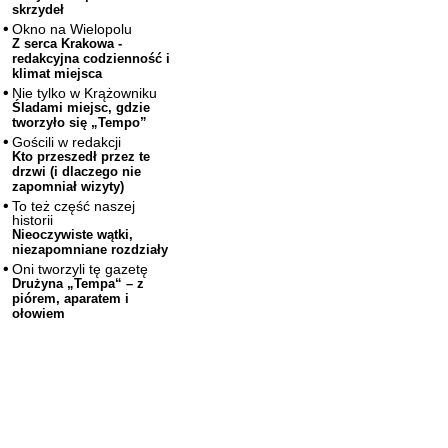
skrzydeł
Okno na Wielopolu
Z serca Krakowa -
redakcyjna codzienność i
klimat miejsca
Nie tylko w Krążowniku
Śladami miejsc, gdzie
tworzyło się „Tempo”
Gościli w redakcji
Kto przeszedł przez te
drzwi (i dlaczego nie
zapomniał wizyty)
To też część naszej
historii
Nieoczywiste wątki,
niezapomniane rozdziały
Oni tworzyli tę gazetę
Drużyna „Tempa“ – z
piórem, aparatem i
ołowiem