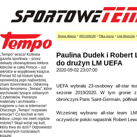
Strona główna
>
ARCHIWUM
>
Piłka nożna
>
Liga Mistrzów
Paulina Dudek i Robert
„Tempo” wraca! Kultowa
gazeta sportowa – przez
do drużyn LM UEFA
dekady obowiązkowa lektura
kibiców w całej Polsce – już
2020-09-02 23:07:00
wkrótce w wyjątkowej książce.
Ponad 50 lat historii tytułu
opowiedzą jego najbardziej
znani dziennikarze. Odsłonią
UEFA wybrała 23-osobowy all-star tea
kulisy fenomenu „Tempa”, które
sezonie 2019/2020. W tym gronie zn
wychowało tysiące oddanych
Czytelników. Pierwsze
obrończyni Paris Saint-Germain, półfinal
materiały i archiwalia –
najpierw u nas w Internecie!
Dlaczego „Tempo” rozpalało
Wcześniej wybrano all-star team LM
emocje? Co kochali w nim
kibice, czego nie mieli nigdzie
oczywiście polski napastnik Robert Le
indziej? Skąd wziął się kult,
który trwa do dziś? Odpowiedzi
w kolejnych rozdziałach
książki: