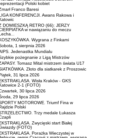
reprezentacji Polski kobiet
Zmarł Franco Baresi
LIGA KONFERENCJI. Awans Rakowa i
Katowic
Z DOMIESZKĄ RETRO (66): JERZY
CIERPIATKA w nawiązaniu do meczu
Lecha...
KOSZYKÓWKA. Wygrana z Finkami
Sobota, 1 sierpnia 2026
AIPS. Jedenastka Mundialu
Szybkie pożegnanie z Ligą Mistrzów
ZAPASY. Tomasz Mital mistrzem świata U17
SIATKÓWKA. Złoto dla siatkarek z Proszowic
Piątek, 31 lipca 2026
EKSTRAKLASA. Wisła Kraków - GKS
Katowice 2-1 (FOTO)
Czwartek, 30 lipca 2026
Środa, 29 lipca 2026
SPORTY MOTOROWE. Triumf Fina w
Rajdzie Polski
STRZELECTWO. Trzy medale Łukasza
Czapli
EKSTRAKLASA. Zwycięski start Białej
Gwiazdy (FOTO)
EKSTRAKLASA. Porażka Wieczystej w
debiucie, remis Cracovii z mistrzem, wygrana