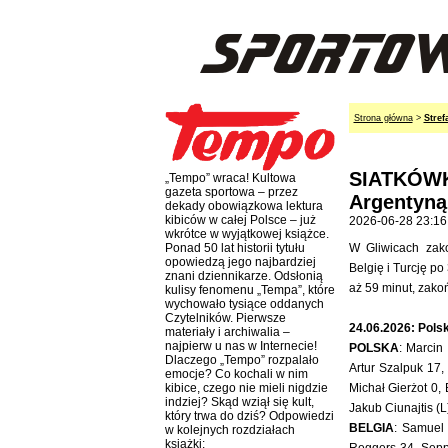
Strona główna
>
Stref
SIATKÓWKA
„Tempo” wraca! Kultowa
gazeta sportowa – przez
Argentyną 
dekady obowiązkowa lektura
kibiców w całej Polsce – już
2026-06-28 23:16
wkrótce w wyjątkowej książce.
W Gliwicach zako
Ponad 50 lat historii tytułu
opowiedzą jego najbardziej
Belgię i Turcję po
znani dziennikarze. Odsłonią
aż 59 minut, zakoń
kulisy fenomenu „Tempa”, które
wychowało tysiące oddanych
Czytelników. Pierwsze
24.06.2026: Polsk
materiały i archiwalia –
najpierw u nas w Internecie!
POLSKA
: Marcin
Dlaczego „Tempo” rozpalało
Artur Szalpuk 17,
emocje? Co kochali w nim
Michał Gierżot 0,
kibice, czego nie mieli nigdzie
indziej? Skąd wziął się kult,
Jakub Ciunajtis (L
który trwa do dziś? Odpowiedzi
BELGIA
: Samuel 
w kolejnych rozdziałach
książki: