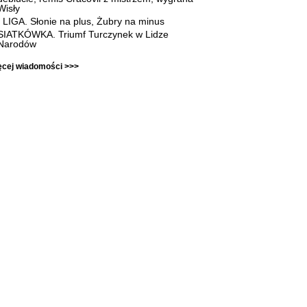
Wisły
I LIGA. Słonie na plus, Żubry na minus
SIATKÓWKA. Triumf Turczynek w Lidze
Narodów
ęcej wiadomości >>>