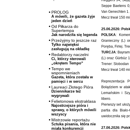
Reggers 34, Seppe
Seppe Baetens 0
Van Genechten 1.
PROLOG
A mówili, że gazeta żyje
Mecz trwał 150 mi
jeden dzień
Od Piłkarza do
25.06.2026: Polsk
Supertempa
Jak narodziła się legenda
POLSKA
: Komen
Przeżyjmy to jeszcze raz
Granieczny (L) or
Tylko najwięksi
Poręba, Firlej. Tre
zasługują na okładkę
TURCJA
: Bayram
Redaktorzy naczelni
(L) oraz Gürbüz 1,
Ci, którzy sterowali
„okrętem Tempo“
Trener: Slobodan 
Tempo we
Mecz trwał 140 mi
wspomnieniach
Gazeta, która została w
Reprezentacja P
pamięci i w sercu
Laureaci Złotego Pióra
Bołądziem w atak
Dziennikarze też
Lemańskim i Szy
wygrywali
libero.
Felietonowa ekstraklasa
Pierwszy set ułoży
Najostrzejsze pióra i
sprawy, o których mówili
partia dla Biał
wszyscy
uwidoczniła się pr
Mistrzowie reportażu
Sztuka pisania, która nie
27.06.2026: Polsk
miała konkurencji