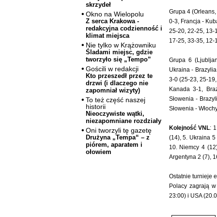
skrzydeł
Grupa 4 (Orleans, 
Okno na Wielopolu
Z serca Krakowa -
0-3, Francja - Kub
redakcyjna codzienność i
25-20, 22-25, 13-1
klimat miejsca
17-25, 33-35, 12-1
Nie tylko w Krążowniku
Śladami miejsc, gdzie
tworzyło się „Tempo”
Grupa 6 (Ljublja
Gościli w redakcji
Ukraina - Brazyli
Kto przeszedł przez te
3-0 (25-23, 25-19,
drzwi (i dlaczego nie
Kanada 3-1, Braz
zapomniał wizyty)
Słowenia - Brazyl
To też część naszej
historii
Słowenia - Włochy
Nieoczywiste wątki,
niezapomniane rozdziały
Kolejność VNL
: 
Oni tworzyli tę gazetę
Drużyna „Tempa“ – z
(14), 5. Ukraina 5 
piórem, aparatem i
10. Niemcy 4 (12),
ołowiem
Argentyna 2 (7), 1
Ostatnie turnieje 
Polacy zagrają w 
23:00) i USA (20.0