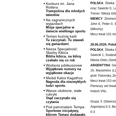
POLSKA
: Śliwka
Konkurs im. Jana
Rottera
oraz Sawicki 0, L
Trampolina dla młodych
Trener: Nikola Grb
talentów
NIEMCY
: Zimmer
Na zagranicznych
wyjazdach
John 6, Peter 0, 
Misje specjalne w
(Włochy).
świecie wielkiego sportu
Mecz trwał 101 mi
Tempo kuźnią kadr
Tu zaczynali. Tu stawali
się gwiazdami
28.06.2026: Polsk
Nasza Specjalność:
POLSKA
: Śliwka
Skarby Kibica
Sawicki 1, Szalpuk
Biblia kibica, na którą
Nikola Grbic (Serb
czekało się co rok
Wydania jubileuszowe
ARGENTYNA
: G
Wyjątkowe numery na
16, Massimino (L)
wyjątkowe okazje
grali: Palonsky, 
Medal Kalos Kagathos
Mecz trwał 153 mi
Nagroda dla niezwykłych
ludzi sportu
Pierwszy set trwa
Wasze ulubione, stałe
historii VNL.
rubryki
Stąd zaczynało się
Grupa 5 (Gliwice)
czytanie
Argentyna 0-3, Bel
Pod patronatem Tempa
Sportowe inicjatywy,
0-3
którym Tempo dodawało