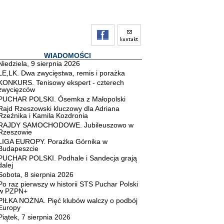
WIADOMOŚCI
Niedziela, 9 sierpnia 2026
LE,LK. Dwa zwycięstwa, remis i porażka
KONKURS. Tenisowy ekspert - czterech
zwycięzców
PUCHAR POLSKI. Ósemka z Małopolski
Rajd Rzeszowski kluczowy dla Adriana
Rzeźnika i Kamila Kozdronia
RAJDY SAMOCHODOWE. Jubileuszowo w
Rzeszowie
LIGA EUROPY. Porażka Górnika w
Budapeszcie
PUCHAR POLSKI. Podhale i Sandecja grają
dalej
Sobota, 8 sierpnia 2026
Po raz pierwszy w historii STS Puchar Polski
w PZPN+
PIŁKA NOŻNA. Pięć klubów walczy o podbój
Europy
Piątek, 7 sierpnia 2026