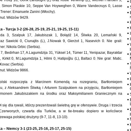
 Rotty 18, Gorik Lantsoght (L) oraz Kobe Verwimp (L), Michiel Fransen 3,
, Simon Plaskie 10, Seppe Van Hoyweghen 0, Warre Vandecruys 0, Lasse
 Trener: Emanuele Zanini (Włochy).
nut. Widzów 9429.
a - Turcja 3-2 (26-28, 25-19, 25-21, 19-25, 15-11)
da 3, Szalpuk 17, Jakubiszak 1, Bołądź 14, Śliwka 20, Lemański 9,
az Sawicki 0, Ciunajtis (L), J.Nowak 9, Gierżot 1, Nasevich 0. Nie grali:
ner: Nikola Grbic (Serbia).
 7, Bedirhan 17, A.Lagumdzija 31, Yüksel 14, Tümer 11, Yenipazar, Bayraktar
 Kirkit 0, M.Lagumdzija 1, Hilmi 0, Hatipoğlu (L), Baltaci 0. Nie grał: Matic.
Kovac (Serbia).
nut. Widzów 9866.
olski rozpoczęła z Marcinem Komendą na rozegraniu, Bartłomiejem
u, z Aleksandrem Śliwką i Arturem Szalpukiem na przyjęciu, Bartłomiejem
monem Jakubiszakiem na środku oraz Maksymilianem Graniecznym na
ł się dla rywali, którzy prezentowali świetną grę w ofensywie. Druga i trzecia
o-Czerwonych, czwarta dla Turków, a w tie-breaku dopiero w końcówce
zewaga polskiej drużyny (9-7, 11-8, 13-10).
a – Niemcy 3-1 (23-25, 25-16, 25-17, 25-15)