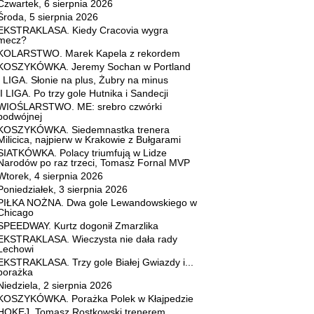
Czwartek, 6 sierpnia 2026
Środa, 5 sierpnia 2026
EKSTRAKLASA. Kiedy Cracovia wygra
mecz?
KOLARSTWO. Marek Kapela z rekordem
KOSZYKÓWKA. Jeremy Sochan w Portland
I LIGA. Słonie na plus, Żubry na minus
II LIGA. Po trzy gole Hutnika i Sandecji
WIOŚLARSTWO. ME: srebro czwórki
podwójnej
KOSZYKÓWKA. Siedemnastka trenera
Milicica, najpierw w Krakowie z Bułgarami
SIATKÓWKA. Polacy triumfują w Lidze
Narodów po raz trzeci, Tomasz Fornal MVP
Wtorek, 4 sierpnia 2026
Poniedziałek, 3 sierpnia 2026
PIŁKA NOŻNA. Dwa gole Lewandowskiego w
Chicago
SPEEDWAY. Kurtz dogonił Zmarzlika
EKSTRAKLASA. Wieczysta nie dała rady
Lechowi
EKSTRAKLASA. Trzy gole Białej Gwiazdy i...
porażka
Niedziela, 2 sierpnia 2026
KOSZYKÓWKA. Porażka Polek w Kłajpedzie
HOKEJ. Tomasz Rostkowski trenerem