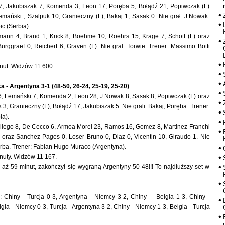
 7, Jakubiszak 7, Komenda 3, Leon 17, Poręba 5, Bołądź 21, Popiwczak (L)
emański , Szalpuk 10, Granieczny (L), Bakaj 1, Sasak 0. Nie grał: J.Nowak.
ic (Serbia).
mann 4, Brand 1, Krick 8, Boehme 10, Roehrs 15, Krage 7, Schott (L) oraz
Burggraef 0, Reichert 6, Graven (L). Nie grał: Torwie. Trener: Massimo Botti
nut. Widzów 11 600.
a - Argentyna 3-1 (48-50, 26-24, 25-19, 25-20)
 6, Lemański 7, Komenda 2, Leon 28, J.Nowak 8, Sasak 8, Popiwczak (L) oraz
 3, Granieczny (L), Bołądź 17, Jakubiszak 5. Nie grali: Bakaj, Poręba. Trener:
ia).
allego 8, De Cecco 6, Armoa Morel 23, Ramos 16, Gomez 8, Martinez Franchi
 oraz Sanchez Pages 0, Loser Bruno 0, Diaz 0, Vicentin 10, Giraudo 1. Nie
Zerba. Trener: Fabian Hugo Muraco (Argentyna).
nuty. Widzów 11 167.
ł aż 59 minut, zakończył się wygraną Argentyny 50-48!!! To najdłuższy set w
: Chiny - Turcja 0-3, Argentyna - Niemcy 3-2, Chiny - Belgia 1-3, Chiny -
gia - Niemcy 0-3, Turcja - Argentyna 3-2, Chiny - Niemcy 1-3, Belgia - Turcja