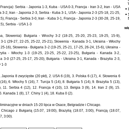
Francja): Serbia - Japonia 1-3, Kuba - USA 0-3, Francja - Iran 3-2, Iran - USA
a 3-2, Iran - Japonia 2-3, Serbia - Kuba 3-1, USA - Japonia 2-3 (25-18, 21-25,
5), Francja - Serbia 3-0, Iran - Kuba 3-1, Francja - Japonia 2-3 (30-28, 25-19,
5), Serbia - USA 1-3
wi
na, Słowenia): Bułgaria - Włochy 3-2 (18-25, 25-20, 25-23, 19-25, 15-9),
a 3-1 (29-27, 22-25, 25-22, 25-21), Słowenia - Kanada 3-1, Ukraina - Włochy
 25-16), Słowenia - Bułgaria 3-2 (19-25, 25-21, 17-25, 26-24, 15-6), Ukraina -
ylia - Włochy 1-3 (19-25, 23-25, 25-22, 23-25), Bułgaria - Kanada 3-2,
ia 3-0 (27-25, 25-17, 25-20), Bułgaria - Ukraina 3-1, Kanada - Brazylia 2-3,
 1-3
1. Japonia 8 zwycięstw (20 pkt), 2. USA 6 (19), 3. Polska 6 (17), 4. Słowenia 6
(16), 6. Włochy 5 (16), 7. Turcja 5 (14), 8. Bułgaria 5 (14), 9. Brazylia 5 (13),
 11. Serbia 4 (12), 12. Francja 4 (10), 13. Belgia 3 (9), 14. Iran 2 (9), 15.
6. Kanada 1 (8), 17. Chiny 1 (4), 18. Kuba 0 (2).
eliminacyjne w dniach 15-20 lipca w Osace, Belgradzie i Chicago.
Chicago z Bułgarią (15.07, 19:00), Brazylią (18.07, 3:00), Francją (18.07,
7, 3:00).