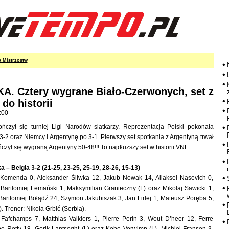
a Mistrzostw
. Cztery wygrane Biało-Czerwonych, set z
do historii
:00
ńczył się turniej Ligi Narodów siatkarzy. Reprezentacja Polski pokonała
 3-2 oraz Niemcy i Argentynę po 3-1. Pierwszy set spotkania z Argentyną trwał
czył się wygraną Argentyny 50-48!!! To najdłuższy set w historii VNL.
a – Belgia 3-2 (21-25, 23-25, 25-19, 28-26, 15-13)
 Komenda 0, Aleksander Śliwka 12, Jakub Nowak 14, Aliaksei Nasevich 0,
 Bartłomiej Lemański 1, Maksymilian Granieczny (L) oraz Mikołaj Sawicki 1,
 Bartłomiej Bołądź 24, Szymon Jakubiszak 3, Jan Firlej 1, Mateusz Poręba 5,
). Trener: Nikola Grbić (Serbia).
Fafchamps 7, Matthias Valkiers 1, Pierre Perin 3, Wout D’heer 12, Ferre