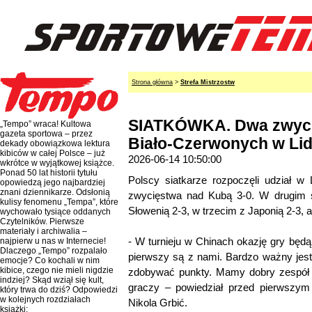
Strona główna
>
Strefa Mistrzostw
SIATKÓWKA. Dwa zwycię
„Tempo” wraca! Kultowa
gazeta sportowa – przez
Biało-Czerwonych w Lid
dekady obowiązkowa lektura
kibiców w całej Polsce – już
2026-06-14 10:50:00
wkrótce w wyjątkowej książce.
Ponad 50 lat historii tytułu
Polscy siatkarze rozpoczęli udział w
opowiedzą jego najbardziej
znani dziennikarze. Odsłonią
zwycięstwa nad Kubą 3-0. W drugim sp
kulisy fenomenu „Tempa”, które
Słowenią 2-3, w trzecim z Japonią 2-3, 
wychowało tysiące oddanych
Czytelników. Pierwsze
materiały i archiwalia –
- W turnieju w Chinach okazję gry będą
najpierw u nas w Internecie!
Dlaczego „Tempo” rozpalało
pierwszy są z nami. Bardzo ważny jest
emocje? Co kochali w nim
kibice, czego nie mieli nigdzie
zdobywać punkty. Mamy dobry zespół
indziej? Skąd wziął się kult,
graczy – powiedział przed pierwszym t
który trwa do dziś? Odpowiedzi
w kolejnych rozdziałach
Nikola Grbić.
książki: