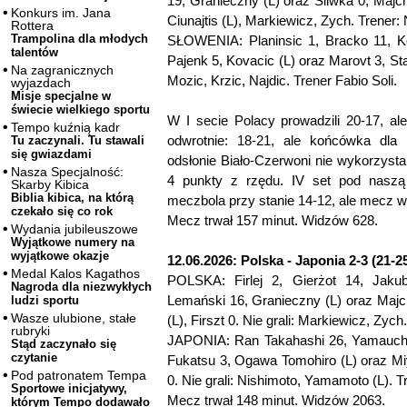
19, Granieczny (L) oraz Śliwka 0, Majch
Konkurs im. Jana
Ciunajtis (L), Markiewicz, Zych. Trener: 
Rottera
Trampolina dla młodych
SŁOWENIA: Planinsic 1, Bracko 11, K
talentów
Pajenk 5, Kovacic (L) oraz Marovt 3, Stal
Na zagranicznych
Mozic, Krzic, Najdic. Trener Fabio Soli.
wyjazdach
Misje specjalne w
świecie wielkiego sportu
W I secie Polacy prowadzili 20-17, ale 
Tempo kuźnią kadr
odwrotnie: 18-21, ale końcówka dla 
Tu zaczynali. Tu stawali
się gwiazdami
odsłonie Biało-Czerwoni nie wykorzystal
Nasza Specjalność:
4 punkty z rzędu. IV set pod naszą 
Skarby Kibica
Biblia kibica, na którą
meczbola przy stanie 14-12, ale mecz w
czekało się co rok
Mecz trwał 157 minut. Widzów 628.
Wydania jubileuszowe
Wyjątkowe numery na
wyjątkowe okazje
12.06.2026: Polska - Japonia 2-3 (21-25
Medal Kalos Kagathos
POLSKA: Firlej 2, Gierżot 14, Jaku
Nagroda dla niezwykłych
Lemański 16, Granieczny (L) oraz Majch
ludzi sportu
Wasze ulubione, stałe
(L), Firszt 0. Nie grali: Markiewicz, Zych
rubryki
JAPONIA: Ran Takahashi 26, Yamauchi 
Stąd zaczynało się
czytanie
Fukatsu 3, Ogawa Tomohiro (L) oraz Miya
Pod patronatem Tempa
0. Nie grali: Nishimoto, Yamamoto (L). Tre
Sportowe inicjatywy,
Mecz trwał 148 minut. Widzów 2063.
którym Tempo dodawało