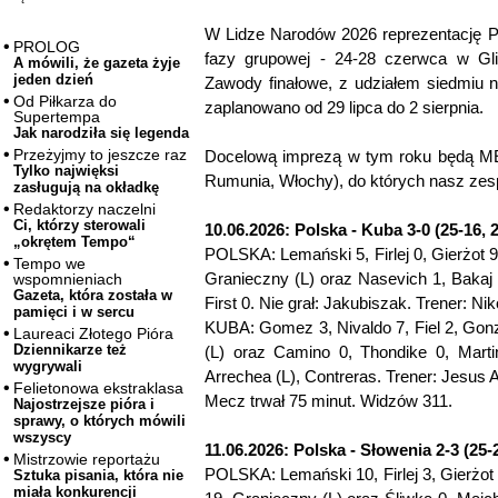
W Lidze Narodów 2026 reprezentację P
PROLOG
fazy grupowej - 24-28 czerwca w Gli
A mówili, że gazeta żyje
jeden dzień
Zawody finałowe, z udziałem siedmiu n
Od Piłkarza do
zaplanowano od 29 lipca do 2 sierpnia.
Supertempa
Jak narodziła się legenda
Przeżyjmy to jeszcze raz
Docelową imprezą w tym roku będą ME (
Tylko najwięksi
Rumunia, Włochy), do których nasz zespó
zasługują na okładkę
Redaktorzy naczelni
Ci, którzy sterowali
10.06.2026: Polska - Kuba 3-0 (25-16, 2
„okrętem Tempo“
POLSKA: Lemański 5, Firlej 0, Gierżot 
Tempo we
Granieczny (L) oraz Nasevich 1, Bakaj 0
wspomnieniach
Gazeta, która została w
First 0. Nie grał: Jakubiszak. Trener: Nik
pamięci i w sercu
KUBA: Gomez 3, Nivaldo 7, Fiel 2, Gonz
Laureaci Złotego Pióra
Dziennikarze też
(L) oraz Camino 0, Thondike 0, Martin
wygrywali
Arrechea (L), Contreras. Trener: Jesus 
Felietonowa ekstraklasa
Mecz trwał 75 minut. Widzów 311.
Najostrzejsze pióra i
sprawy, o których mówili
wszyscy
11.06.2026: Polska - Słowenia 2-3 (25-2
Mistrzowie reportażu
POLSKA: Lemański 10, Firlej 3, Gierżot
Sztuka pisania, która nie
miała konkurencji