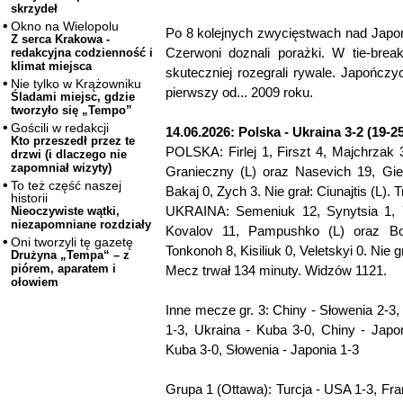
skrzydeł
Okno na Wielopolu
Po 8 kolejnych zwycięstwach nad Japo
Z serca Krakowa -
Czerwoni doznali porażki. W tie-bre
redakcyjna codzienność i
klimat miejsca
skuteczniej rozegrali rywale. Japończ
Nie tylko w Krążowniku
pierwszy od... 2009 roku.
Śladami miejsc, gdzie
tworzyło się „Tempo”
Gościli w redakcji
14.06.2026: Polska - Ukraina 3-2 (19-25
Kto przeszedł przez te
POLSKA: Firlej 1, Firszt 4, Majchrzak
drzwi (i dlaczego nie
zapomniał wizyty)
Granieczny (L) oraz Nasevich 19, Gie
To też część naszej
Bakaj 0, Zych 3. Nie grał: Ciunajtis (L). 
historii
UKRAINA: Semeniuk 12, Synytsia 1, Y
Nieoczywiste wątki,
niezapomniane rozdziały
Kovalov 11, Pampushko (L) oraz Boi
Oni tworzyli tę gazetę
Tonkonoh 8, Kisiliuk 0, Veletskyi 0. Nie 
Drużyna „Tempa“ – z
piórem, aparatem i
Mecz trwał 134 minuty. Widzów 1121.
ołowiem
Inne mecze gr. 3: Chiny - Słowenia 2-3,
1-3, Ukraina - Kuba 3-0, Chiny - Japo
Kuba 3-0, Słowenia - Japonia 1-3
Grupa 1 (Ottawa): Turcja - USA 1-3, Fra