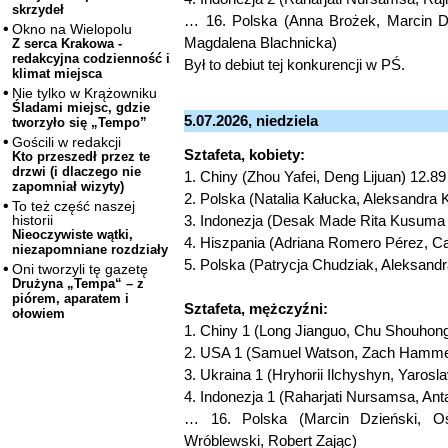
skrzydeł
… 16. Polska (Anna Brożek, Marcin Dz
Okno na Wielopolu
Magdalena Blachnicka)
Z serca Krakowa -
redakcyjna codzienność i
Był to debiut tej konkurencji w PŚ.
klimat miejsca
Nie tylko w Krążowniku
Śladami miejsc, gdzie
5.07.2026, niedziela
tworzyło się „Tempo”
Gościli w redakcji
Sztafeta, kobiety:
Kto przeszedł przez te
drzwi (i dlaczego nie
1. Chiny (Zhou Yafei, Deng Lijuan) 12.8
zapomniał wizyty)
2. Polska (Natalia Kałucka, Aleksandra 
To też część naszej
3. Indonezja (Desak Made Rita Kusuma D
historii
Nieoczywiste wątki,
4. Hiszpania (Adriana Romero Pérez, Car
niezapomniane rozdziały
5. Polska (Patrycja Chudziak, Aleksandr
Oni tworzyli tę gazetę
Drużyna „Tempa“ – z
piórem, aparatem i
Sztafeta, mężczyźni:
ołowiem
1. Chiny 1 (Long Jianguo, Chu Shouhong
2. USA 1 (Samuel Watson, Zach Hammer)
3. Ukraina 1 (Hryhorii Ilchyshyn, Yarosl
4. Indonezja 1 (Raharjati Nursamsa, Ant
… 16. Polska (Marcin Dzieński, Osk
Wróblewski, Robert Zając)