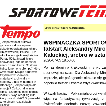
Strona główna
>
Sportowa Małopolska
WSPINACZKA SPORTOWA
„Tempo” wraca! Kultowa
gazeta sportowa – przez
falstart Aleksandry Miro
dekady obowiązkowa lektura
kibiców w całej Polsce – już
Kałuckiej, srebro w szta
wkrótce w wyjątkowej książce.
Ponad 50 lat historii tytułu
2026-07-05 18:50:00
opowiedzą jego najbardziej
znani dziennikarze. Odsłonią
Po raz drugi na krakowskim rynku za
kulisy fenomenu „Tempa”, które
wychowało tysiące oddanych
sportowej na czas. Dla Aleksandry Miro
Czytelników. Pierwsze
imprezie, ale pożegnanie okazało się go
materiały i archiwalia –
najpierw u nas w Internecie!
popełniła falstart i została zdyskwalifiko
Dlaczego „Tempo” rozpalało
emocje? Co kochali w nim
kibice, czego nie mieli nigdzie
W kwalifikacjach Polka miała drugi wynik
indziej? Skąd wziął się kult,
więc na fantastyczną rywalizację
który trwa do dziś? Odpowiedzi
w kolejnych rozdziałach
ćwierćfinale odebrała naszej zawodn
książki: