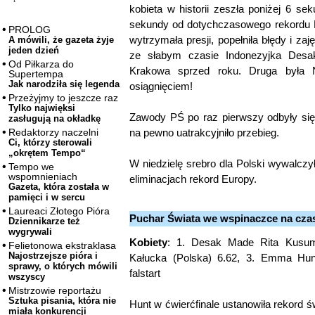
kobieta w historii zeszła poniżej 6 sek
sekundy od dotychczasowego rekordu M
PROLOG
wytrzymała presji, popełniła błędy i zaj
A mówili, że gazeta żyje
jeden dzień
ze słabym czasie Indonezyjka Desa
Od Piłkarza do
Krakowa sprzed roku. Druga była N
Supertempa
Jak narodziła się legenda
osiągnięciem!
Przeżyjmy to jeszcze raz
Tylko najwięksi
Zawody PŚ po raz pierwszy odbyły się
zasługują na okładkę
na pewno uatrakcyjniło przebieg.
Redaktorzy naczelni
Ci, którzy sterowali
„okrętem Tempo“
W niedzielę srebro dla Polski wywalczył
Tempo we
wspomnieniach
eliminacjach rekord Europy.
Gazeta, która została w
pamięci i w sercu
Laureaci Złotego Pióra
Puchar Świata we wspinaczce na czas
Dziennikarze też
wygrywali
Kobiety
: 1. Desak Made Rita Kusuma
Felietonowa ekstraklasa
Najostrzejsze pióra i
Kałucka (Polska) 6.62, 3. Emma Hun
sprawy, o których mówili
falstart
wszyscy
Mistrzowie reportażu
Sztuka pisania, która nie
Hunt w ćwierćfinale ustanowiła rekord ś
miała konkurencji