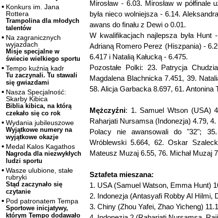
Mirosław - 6.03. Mirosław w półfinale 
Konkurs im. Jana
była nieco wolniejsza - 6.14. Aleksandra
Rottera
Trampolina dla młodych
awans do finału z Dewi o 0.01.
talentów
W kwalifikacjach najlepsza była Hunt -
Na zagranicznych
wyjazdach
Adrianą Romero Perez (Hiszpania) - 6.2
Misje specjalne w
6.417 i Natalią Kałucką - 6.475.
świecie wielkiego sportu
Pozostałe Polki: 23. Patrycja Chudzi
Tempo kuźnią kadr
Tu zaczynali. Tu stawali
Magdalena Blachnicka 7.451, 39. Natali
się gwiazdami
58. Alicja Garbacka 8.697, 61. Antonina
Nasza Specjalność:
Skarby Kibica
Biblia kibica, na którą
Mężczyźni
: 1. Samuel Wtson (USA) 4.
czekało się co rok
Raharjati Nursamsa (Indonezja) 4.79, 4
Wydania jubileuszowe
Wyjątkowe numery na
Polacy nie awansowali do "32"; 35.
wyjątkowe okazje
Wróblewski 5.664, 62. Oskar Szalecki
Medal Kalos Kagathos
Mateusz Muzaj 6.55, 76. Michał Muzaj 7
Nagroda dla niezwykłych
ludzi sportu
Wasze ulubione, stałe
Sztafeta mieszana:
rubryki
Stąd zaczynało się
1. USA (Samuel Watson, Emma Hunt) 10
czytanie
2. Indonezja (Antasyafi Robby Al Hilmi
Pod patronatem Tempa
3. Chiny (Zhou Yafei, Zhao Yicheng) 11.
Sportowe inicjatywy,
którym Tempo dodawało
4. Indonezja 2 (Raharjati Nursamsa, Raji