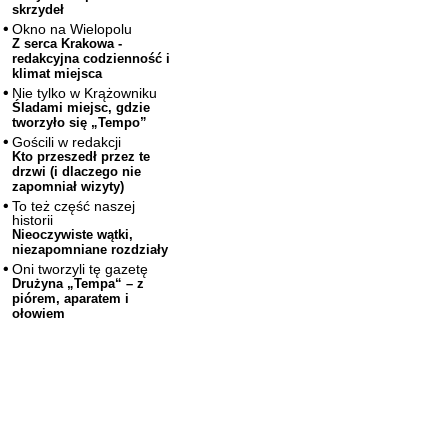
skrzydeł
Okno na Wielopolu
Z serca Krakowa -
redakcyjna codzienność i
klimat miejsca
Nie tylko w Krążowniku
Śladami miejsc, gdzie
tworzyło się „Tempo”
Gościli w redakcji
Kto przeszedł przez te
drzwi (i dlaczego nie
zapomniał wizyty)
To też część naszej
historii
Nieoczywiste wątki,
niezapomniane rozdziały
Oni tworzyli tę gazetę
Drużyna „Tempa“ – z
piórem, aparatem i
ołowiem