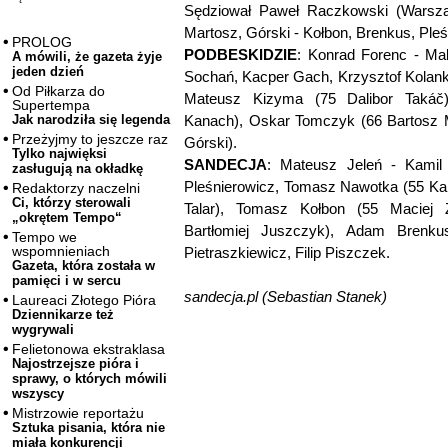
Sędziował Paweł Raczkowski (Warszaw
Martosz, Górski - Kołbon, Brenkus, Ple
PROLOG
PODBESKIDZIE
: Konrad Forenc - Mak
A mówili, że gazeta żyje
jeden dzień
Sochań, Kacper Gach, Krzysztof Kolank
Od Piłkarza do
Mateusz Kizyma (75 Dalibor Takáč
Supertempa
Kanach), Oskar Tomczyk (66 Bartosz Ma
Jak narodziła się legenda
Przeżyjmy to jeszcze raz
Górski).
Tylko najwięksi
SANDECJA
: Mateusz Jeleń - Kamil 
zasługują na okładkę
Pleśnierowicz, Tomasz Nawotka (55 Ka
Redaktorzy naczelni
Ci, którzy sterowali
Talar), Tomasz Kołbon (55 Maciej 
„okrętem Tempo“
Bartłomiej Juszczyk), Adam Brenkus
Tempo we
wspomnieniach
Pietraszkiewicz, Filip Piszczek.
Gazeta, która została w
pamięci i w sercu
sandecja.pl (Sebastian Stanek)
Laureaci Złotego Pióra
Dziennikarze też
wygrywali
Felietonowa ekstraklasa
Najostrzejsze pióra i
sprawy, o których mówili
wszyscy
Mistrzowie reportażu
Sztuka pisania, która nie
miała konkurencji