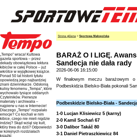
Strona główna
>
Sportowa Małopolska
BARAŻ O I LIGĘ. Awans
„Tempo” wraca! Kultowa
gazeta sportowa – przez
Sandecja nie dała rady
dekady obowiązkowa lektura
kibiców w całej Polsce – już
2026-06-06 16:15:00
wkrótce w wyjątkowej książce.
Ponad 50 lat historii tytułu
W finałowym meczu barażowym o aw
opowiedzą jego najbardziej
znani dziennikarze. Odsłonią
Podbeskidzia Bielsko-Biała pokonali Sa
kulisy fenomenu „Tempa”, które
wychowało tysiące oddanych
Czytelników. Pierwsze
materiały i archiwalia –
Podbeskidzie Bielsko-Biała - Sandecj
najpierw u nas w Internecie!
Dlaczego „Tempo” rozpalało
1-0 Lucjan Klisiewicz 5 (karny)
emocje? Co kochali w nim
kibice, czego nie mieli nigdzie
2-0 Kamil Sochań 67
indziej? Skąd wziął się kult,
3-0 Dalibor Takáč 80
który trwa do dziś? Odpowiedzi
w kolejnych rozdziałach
3-1 Daniel Pietraszkiewicz 84
książki: