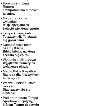
Konkurs im. Jana
Rottera
Trampolina dla młodych
talentów
Na zagranicznych
wyjazdach
Misje specjalne w
świecie wielkiego sportu
Tempo kuźnią kadr
Tu zaczynali. Tu stawali
się gwiazdami
Nasza Specjalność:
Skarby Kibica
Biblia kibica, na którą
czekało się co rok
Wydania jubileuszowe
Wyjątkowe numery na
wyjątkowe okazje
Medal Kalos Kagathos
Nagroda dla niezwykłych
ludzi sportu
Wasze ulubione, stałe
rubryki
Stąd zaczynało się
czytanie
Pod patronatem Tempa
Sportowe inicjatywy,
którym Tempo dodawało