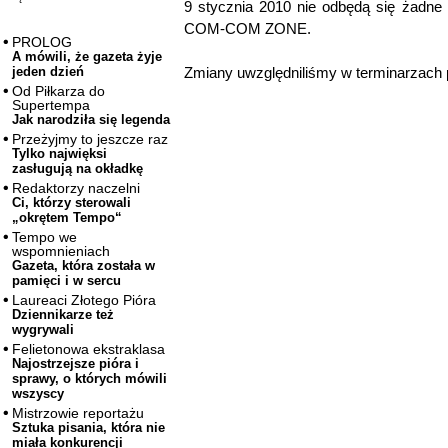
9 stycznia 2010 nie odbędą się żadne
COM-COM ZONE.
PROLOG
A mówili, że gazeta żyje
Zmiany uwzględniliśmy w terminarzach 
jeden dzień
Od Piłkarza do
Supertempa
Jak narodziła się legenda
Przeżyjmy to jeszcze raz
Tylko najwięksi
zasługują na okładkę
Redaktorzy naczelni
Ci, którzy sterowali
„okrętem Tempo“
Tempo we
wspomnieniach
Gazeta, która została w
pamięci i w sercu
Laureaci Złotego Pióra
Dziennikarze też
wygrywali
Felietonowa ekstraklasa
Najostrzejsze pióra i
sprawy, o których mówili
wszyscy
Mistrzowie reportażu
Sztuka pisania, która nie
miała konkurencji