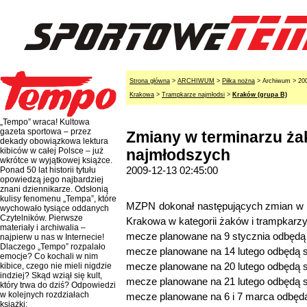
Strona główna
>
ARCHIWUM
>
Piłka nożna
> Archiwum > 20
Krakowa
>
Trampkarze najmłodsi
>
Kraków (grupa B)
„Tempo” wraca! Kultowa
gazeta sportowa – przez
Zmiany w terminarzu ża
dekady obowiązkowa lektura
kibiców w całej Polsce – już
najmłodszych
wkrótce w wyjątkowej książce.
2009-12-13 02:45:00
Ponad 50 lat historii tytułu
opowiedzą jego najbardziej
znani dziennikarze. Odsłonią
kulisy fenomenu „Tempa”, które
MZPN dokonał następujących zmian w 
wychowało tysiące oddanych
Czytelników. Pierwsze
Krakowa w kategorii żaków i trampkarz
materiały i archiwalia –
mecze planowane na 9 stycznia odbędą
najpierw u nas w Internecie!
Dlaczego „Tempo” rozpalało
mecze planowane na 14 lutego odbędą 
emocje? Co kochali w nim
mecze planowane na 20 lutego odbędą s
kibice, czego nie mieli nigdzie
indziej? Skąd wziął się kult,
mecze planowane na 21 lutego odbędą s
który trwa do dziś? Odpowiedzi
w kolejnych rozdziałach
mecze planowane na 6 i 7 marca odbędą 
książki: