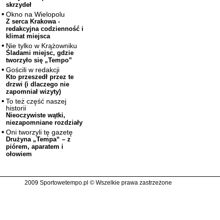
skrzydeł
Okno na Wielopolu
Z serca Krakowa -
redakcyjna codzienność i
klimat miejsca
Nie tylko w Krążowniku
Śladami miejsc, gdzie
tworzyło się „Tempo”
Gościli w redakcji
Kto przeszedł przez te
drzwi (i dlaczego nie
zapomniał wizyty)
To też część naszej
historii
Nieoczywiste wątki,
niezapomniane rozdziały
Oni tworzyli tę gazetę
Drużyna „Tempa“ – z
piórem, aparatem i
ołowiem
2009 Sportowetempo.pl © Wszelkie prawa zastrzeżone