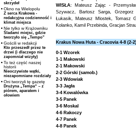
skrzydeł
WISŁA
: Mateusz Zając - Przemysław
Okno na Wielopolu
Szywacz, Bartosz Sarga, Grzegorz 
Z serca Krakowa -
redakcyjna codzienność i
Łukasik, Mateusz Mlostek, Tomasz 
klimat miejsca
Kolanko, Kamil Przebinda, Gracjan Strau
Nie tylko w Krążowniku
Śladami miejsc, gdzie
tworzyło się „Tempo”
Krakus Nowa Huta - Cracovia 4-8 (2-2
Gościli w redakcji
Kto przeszedł przez te
0-1 Wzorek
drzwi (i dlaczego nie
zapomniał wizyty)
1-1 Makowski
To też część naszej
2-1 Makowski
historii
Nieoczywiste wątki,
2-2 Górski (samob.)
niezapomniane rozdziały
2-3 Wdowiak
Oni tworzyli tę gazetę
3-3 Jagła
Drużyna „Tempa“ – z
piórem, aparatem i
3-4 Kowalówka
ołowiem
3-5 Panek
3-6 Moskal
4-6 Rakoczy
4-7 Panek
4-8 Panek