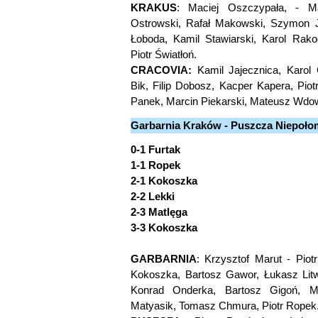
KRAKUS
: Maciej Oszczypała, - Ma
Ostrowski, Rafał Makowski, Szymon J
Łoboda, Kamil Stawiarski, Karol Rako
Piotr Światłoń.
CRACOVIA:
Kamil Jajecznica, Karol 
Bik, Filip Dobosz, Kacper Kapera, Pio
Panek, Marcin Piekarski, Mateusz Wdo
Garbarnia Kraków - Puszcza Niepołomi
0-1 Furtak
1-1 Ropek
2-1 Kokoszka
2-2 Lekki
2-3 Matlęga
3-3 Kokoszka
GARBARNIA
: Krzysztof Marut - Piot
Kokoszka, Bartosz Gawor, Łukasz Litw
Konrad Onderka, Bartosz Gigoń, Mi
Matyasik, Tomasz Chmura, Piotr Ropek