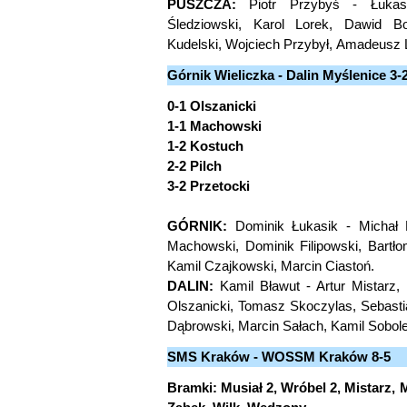
PUSZCZA:
Piotr Przybyś - Łukas
Śledziowski, Karol Lorek, Dawid Bol
Kudelski, Wojciech Przybył, Amadeusz 
Górnik Wieliczka - Dalin Myślenice 3-2
0-1 Olszanicki
1-1 Machowski
1-2 Kostuch
2-2 Pilch
3-2 Przetocki
GÓRNIK:
Dominik Łukasik - Michał P
Machowski, Dominik Filipowski, Bartłom
Kamil Czajkowski, Marcin Ciastoń.
DALIN:
Kamil Bławut - Artur Mistarz,
Olszanicki, Tomasz Skoczylas, Sebast
Dąbrowski, Marcin Sałach, Kamil Sobol
SMS Kraków - WOSSM Kraków 8-5
Bramki: Musiał 2, Wróbel 2, Mistarz, 