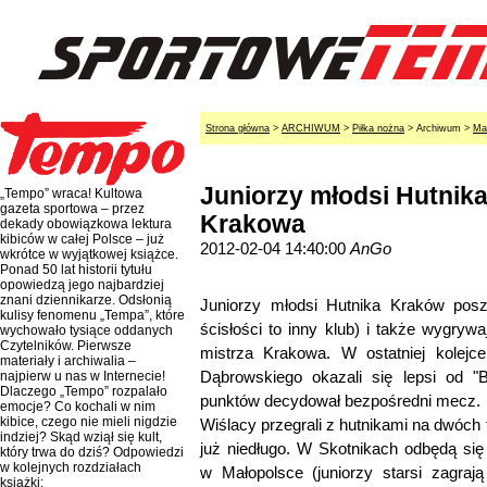
Strona główna
>
ARCHIWUM
>
Piłka nożna
> Archiwum >
Ma
Juniorzy młodsi Hutnik
„Tempo” wraca! Kultowa
gazeta sportowa – przez
Krakowa
dekady obowiązkowa lektura
kibiców w całej Polsce – już
2012-02-04 14:40:00
AnGo
wkrótce w wyjątkowej książce.
Ponad 50 lat historii tytułu
opowiedzą jego najbardziej
znani dziennikarze. Odsłonią
Juniorzy młodsi Hutnika Kraków posz
kulisy fenomenu „Tempa”, które
ścisłości to inny klub) i także wygrywa
wychowało tysiące oddanych
Czytelników. Pierwsze
mistrza Krakowa. W ostatniej kolejc
materiały i archiwalia –
Dąbrowskiego okazali się lepsi od "B
najpierw u nas w Internecie!
Dlaczego „Tempo” rozpalało
punktów decydował bezpośredni mecz.
emocje? Co kochali w nim
kibice, czego nie mieli nigdzie
Wiślacy przegrali z hutnikami na dwóch 
indziej? Skąd wziął się kult,
już niedługo. W Skotnikach odbędą się 
który trwa do dziś? Odpowiedzi
w kolejnych rozdziałach
w Małopolsce (juniorzy starsi zagra
książki: