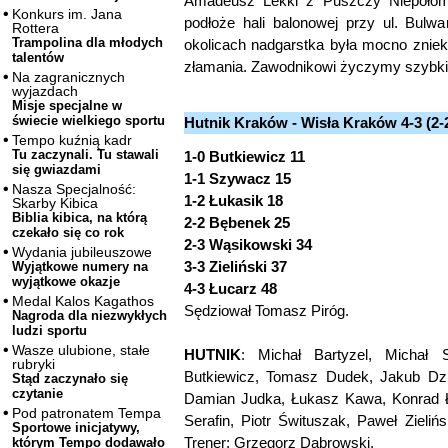
Amadeusz Lekki z Puszczy Niepołomic
Konkurs im. Jana
podłoże hali balonowej przy ul. Bul
Rottera
Trampolina dla młodych
okolicach nadgarstka była mocno zniek
talentów
złamania. Zawodnikowi życzymy szybki
Na zagranicznych
wyjazdach
Misje specjalne w
świecie wielkiego sportu
Hutnik Kraków - Wisła Kraków 4-3 (2-
Tempo kuźnią kadr
Tu zaczynali. Tu stawali
1-0 Butkiewicz 11
się gwiazdami
1-1 Szywacz 15
Nasza Specjalność:
1-2 Łukasik 18
Skarby Kibica
Biblia kibica, na którą
2-2 Bębenek 25
czekało się co rok
2-3 Wąsikowski 34
Wydania jubileuszowe
3-3 Zieliński 37
Wyjątkowe numery na
wyjątkowe okazje
4-3 Łucarz 48
Medal Kalos Kagathos
Sędziował Tomasz Piróg.
Nagroda dla niezwykłych
ludzi sportu
Wasze ulubione, stałe
HUTNIK
: Michał Bartyzel, Michał 
rubryki
Butkiewicz, Tomasz Dudek, Jakub Dzi
Stąd zaczynało się
czytanie
Damian Judka, Łukasz Kawa, Konrad Ł
Pod patronatem Tempa
Serafin, Piotr Śwituszak, Paweł Zieliń
Sportowe inicjatywy,
Trener: Grzegorz Dąbrowski.
którym Tempo dodawało