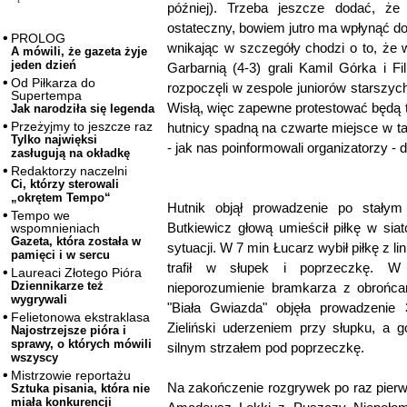
później). Trzeba jeszcze dodać, że 
ostateczny, bowiem jutro ma wpłynąć do
PROLOG
wnikając w szczegóły chodzi o to, że 
A mówili, że gazeta żyje
jeden dzień
Garbarnią (4-3) grali Kamil Górka i F
Od Piłkarza do
rozpoczęli w zespole juniorów starszych
Supertempa
Wisłą, więc zapewne protestować będą t
Jak narodziła się legenda
Przeżyjmy to jeszcze raz
hutnicy spadną na czwarte miejsce w ta
Tylko najwięksi
- jak nas poinformowali organizatorzy -
zasługują na okładkę
Redaktorzy naczelni
Ci, którzy sterowali
„okrętem Tempo“
Hutnik objął prowadzenie po stałym
Tempo we
Butkiewicz głową umieścił piłkę w sia
wspomnieniach
Gazeta, która została w
sytuacji. W 7 min Łucarz wybił piłkę z l
pamięci i w sercu
trafił w słupek i poprzeczkę. W
Laureaci Złotego Pióra
Dziennikarze też
nieporozumienie bramkarza z obrońcam
wygrywali
"Biała Gwiazda" objęła prowadzenie
Felietonowa ekstraklasa
Zieliński uderzeniem przy słupku, a 
Najostrzejsze pióra i
sprawy, o których mówili
silnym strzałem pod poprzeczkę.
wszyscy
Mistrzowie reportażu
Na zakończenie rozgrywek po raz pier
Sztuka pisania, która nie
miała konkurencji