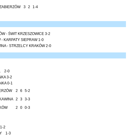
 ZABIERZÓW
3
2
1-4
ZÓW - ŚWIT KRZESZOWICE 3-2
- KARPATY SIEPRAW 1-0
NA - STRZELCY KRAKÓW 2-0
L 2-0
NKA 3-2
KA 0-1
IERZÓW
2
6
5-2
KAWINA
2
3
3-3
KÓW
2
0
0-3
1-2
Y 1-3