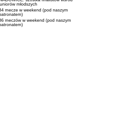
juniorów młodszych
84 mecze w weekend (pod naszym
patronatem)
86 meczów w weekend (pod naszym
patronatem)