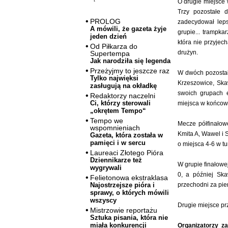
O drugie miejsce 
Trzy pozostałe 
PROLOG
zadecydował leps
A mówili, że gazeta żyje
grupie... trampka
jeden dzień
która nie przyjec
Od Piłkarza do
drużyn.
Supertempa
Jak narodziła się legenda
Przeżyjmy to jeszcze raz
W dwóch pozostał
Tylko najwięksi
Krzeszowice, Skaw
zasługują na okładkę
swoich grupach e
Redaktorzy naczelni
Ci, którzy sterowali
miejsca w końcowej
„okrętem Tempo“
Tempo we
Mecze półfinałowe
wspomnieniach
Kmita A, Wawel i S
Gazeta, która została w
pamięci i w sercu
o miejsca 4-6 w tu
Laureaci Złotego Pióra
Dziennikarze też
W grupie finałowe
wygrywali
0, a później Sk
Felietonowa ekstraklasa
przechodni za pie
Najostrzejsze pióra i
sprawy, o których mówili
wszyscy
Drugie miejsce pr
Mistrzowie reportażu
Sztuka pisania, która nie
miała konkurencji
Organizatorzy za