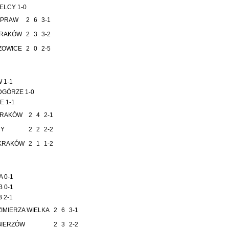
ELCY 1-0
EPRAW
2
6
3-1
KRAKÓW
2
3
3-2
ZOWICE
2
0
2-5
 1-1
DGÓRZE 1-0
E 1-1
KRAKÓW
2
4
2-1
NY
2
2
2-2
KRAKÓW
2
1
1-2
A 0-1
B 0-1
 2-1
IMIERZA WIELKA
2
6
3-1
BIERZÓW
2
3
2-2