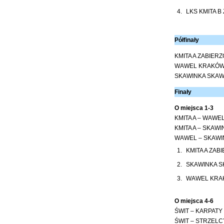
4.
LKS KMITA B
Półfinały
KMITA A ZABIER
WAWEL KRAKÓW 
SKAWINKA SKAWI
Finały
O miejsca 1-3
KMITA A – WAWE
KMITA A – SKAWI
WAWEL – SKAWIN
1.
KMITA A ZAB
2.
SKAWINKA S
3.
WAWEL KRA
O miejsca 4-6
ŚWIT – KARPATY 
ŚWIT – STRZELC