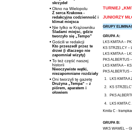
skrzydeł
TURNIEJ „KMI
Okno na Wielopolu
Z serca Krakowa -
JUNIORZY MŁO
redakcyjna codzienność i
klimat miejsca
GRUPY ELIMINA
Nie tylko w Krążowniku
Śladami miejsc, gdzie
tworzyło się „Tempo”
GRUPA A:
Gościli w redakcji
LKS KMITA A – P
Kto przeszedł przez te
KS STRZELCY – L
drzwi (i dlaczego nie
LKS KMITA A – LK
zapomniał wizyty)
PKS ALBERTUS –
To też część naszej
historii
LKS KMITA A – K
Nieoczywiste wątki,
PKS ALBERTUS – 
niezapomniane rozdziały
1.
LKS KMITA A
Oni tworzyli tę gazetę
Drużyna „Tempa“ – z
2.
KS STRZEL
piórem, aparatem i
ołowiem
3.
PKS ALBER
4.
LKS KMITA C
Kmita C - trampkar
GRUPA B:
WKS WAWEL – GK