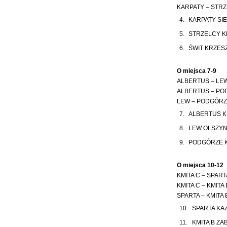
KARPATY – STRZ
4.
KARPATY SI
5.
STRZELCY 
6.
ŚWIT KRZES
O miejsca 7-9
ALBERTUS – LEW
ALBERTUS – PO
LEW – PODGÓRZ
7.
ALBERTUS 
8.
LEW OLSZY
9.
PODGÓRZE 
O miejsca 10-12
KMITA C – SPART
KMITA C – KMITA 
SPARTA – KMITA B
10.
SPARTA KAZ
11.
KMITA B ZA