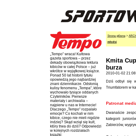
Strona główna
>
ARC
młodsi
„Tempo” wraca! Kultowa
gazeta sportowa – przez
Kmita Cup 
dekady obowiązkowa lektura
burza
kibiców w całej Polsce – już
wkrótce w wyjątkowej książce.
2010-01-02 21:08
Ponad 50 lat historii tytułu
opowiedzą jego najbardziej
Dziś odbył się w
znani dziennikarze. Odsłonią
Triumfatorem w ka
kulisy fenomenu „Tempa”, które
wychowało tysiące oddanych
Czytelników. Pierwsze
materiały i archiwalia –
Patronat medi
najpierw u nas w Internecie!
Dlaczego „Tempo” rozpalało
Dwanaście zespo
emocje? Co kochali w nim
kibice, czego nie mieli nigdzie
kategorii junio
indziej? Skąd wziął się kult,
Zabierzów, wygrywa
który trwa do dziś? Odpowiedzi
w kolejnych rozdziałach
książki: