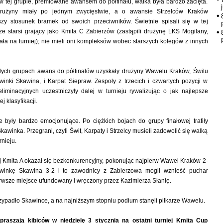
w tej grupie, premiowane awansem do półfinału, walka była bardzo zacięta.
drużyny miały po jednym zwycięstwie, a o awansie Strzelców Kraków
zy stosunek bramek od swoich przeciwników. Świetnie spisali się w tej
rze starsi grający jako Kmita C Zabierzów (zastąpili drużynę LKS Mogilany,
hała na turniej); nie mieli oni kompleksów wobec starszych kolegów z innych
ych grupach awans do półfinałów uzyskały drużyny Wawelu Kraków, Świtu
inki Skawina, i Karpat Siepraw. Zespoły z trzecich i czwartych pozycji w
liminacyjnych uczestniczyły dalej w turnieju rywalizując o jak najlepsze
 klasyfikacji.
 były bardzo emocjonujące. Po ciężkich bojach do grupy finałowej trafiły
kawinka. Przegrani, czyli Świt, Karpaty i Strzelcy musieli zadowolić się walką
rnieju.
j Kmita A okazał się bezkonkurencyjny, pokonując najpierw Wawel Kraków 2-
awinkę Skawina 3-2 i to zawodnicy z Zabierzowa mogli wznieść puchar
rwsze miejsce ufundowany i wręczony przez Kazimierza Słanię.
zypadło Skawince, a na najniższym stopniu podium stanęli piłkarze Wawelu.
praszają kibiców w niedzielę 3 stycznia na ostatni turniej Kmita Cup