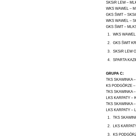
SKSiR LEW – ML
WKS WAWEL – M
GKS ŚWIT – SKSi
WKS WAWEL – SK
GKS ŚWIT – MLKS
1.
WKS WAWEL
2.
GKS ŚWIT K
3.
SKSiR LEW 
4.
SPARTA KAZI
GRUPA C:
TKS SKAWINKA –
KS PODGÓRZE – L
TKS SKAWINKA – 
LKS KARPATY – 
TKS SKAWINKA –
LKS KARPATY – L
1.
TKS SKAWIN
2.
LKS KARPAT
3.
KS PODGÓR