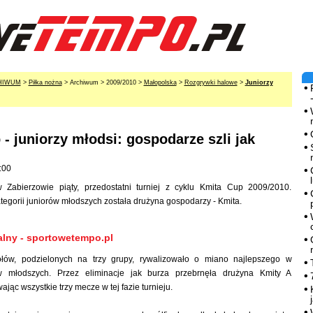
HIWUM
>
Piłka nożna
> Archiwum > 2009/2010 >
Małopolska
>
Rozgrywki halowe
>
Juniorzy
- juniorzy młodsi: gospodarze szli jak
:00
 Zabierzowie piąty, przedostatni turniej z cyklu Kmita Cup 2009/2010.
tegorii juniorów młodszych została drużyna gospodarzy - Kmita.
alny - sportowetempo.pl
łów, podzielonych na trzy grupy, rywalizowało o miano najlepszego w
rów młodszych. Przez eliminacje jak burza przebrnęła drużyna Kmity A
jąc wszystkie trzy mecze w tej fazie turnieju.