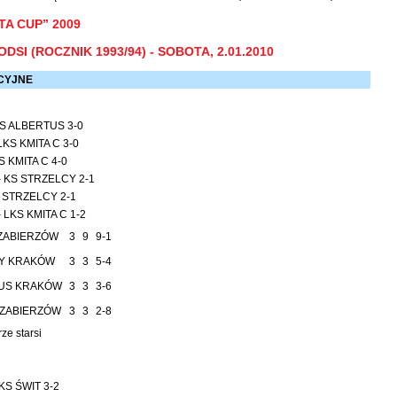
TA CUP” 2009
DSI (ROCZNIK 1993/94) - SOBOTA, 2.01.2010
CYJNE
KS ALBERTUS 3-0
KS KMITA C 3-0
S KMITA C 4-0
 KS STRZELCY 2-1
S STRZELCY 2-1
LKS KMITA C 1-2
 ZABIERZÓW
3
9
9-1
CY KRAKÓW
3
3
5-4
TUS KRAKÓW
3
3
3-6
 ZABIERZÓW
3
3
2-8
ze starsi
S ŚWIT 3-2