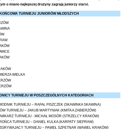
ym o miano najlepszej drużyny zagrają juniorzy starsi.
 KOŃCOWA TURNIEJU JUNIORÓW MŁODSZYCH
ERZÓW
AWINA
ÓW
PRAW
RAKÓW
OWICE
RAKÓW
RAKÓW
IMIERZA WIELKA
IERZÓW
IERZÓW
DNICY TURNIEJU W POSZCZEGÓLNYCH KATEGORIACH
WODNIK TURNIEJU – RAFAŁ PISZCZEK (SKAWINKA SKAWINA)
ÓW TURNIEJU – JAKUB MARTYNIAK (KMITA A ZABIERZÓW)
RAMKARZ TURNIEJU - MICHAŁ MOSÓR (STRZELCY KRAKÓW)
ROŃCA TURNIEJU – DANIEL KULKA (KARPATY SIEPRAW)
OZGRYWAJĄCY TURNIEJU – PAWEŁ SZPETNAR (WAWEL KRAKÓW)