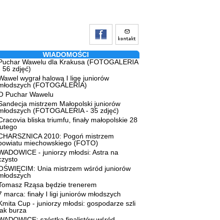
WIADOMOŚCI
Puchar Wawelu dla Krakusa (FOTOGALERIA
- 56 zdjęć)
Wawel wygrał halową I ligę juniorów
młodszych (FOTOGALERIA)
O Puchar Wawelu
Sandecja mistrzem Małopolski juniorów
młodszych (FOTOGALERIA - 35 zdjęć)
Cracovia bliska triumfu, finały małopolskie 28
lutego
CHARSZNICA 2010: Pogoń mistrzem
powiatu miechowskiego (FOTO)
WADOWICE - juniorzy młodsi: Astra na
czysto
OŚWIĘCIM: Unia mistrzem wśród juniorów
młodszych
Tomasz Rząsa będzie trenerem
7 marca: finały I ligi juniorów młodszych
Kmita Cup - juniorzy młodsi: gospodarze szli
jak burza
WADOWICE: szóstka finalistów wśród