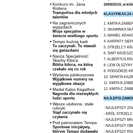
Konkurs im. Jana
2009/2010, w któr
Rottera
Trampolina dla młodych
KLASYFIKACJA
talentów
Na zagranicznych
1. KMITA A ZABI
wyjazdach
2. SKAWINKA SK
Misje specjalne w
3. WAWEL KRAK
świecie wielkiego sportu
4. KARPATY SIE
Tempo kuźnią kadr
Tu zaczynali. Tu stawali
5. STRZELCY K
się gwiazdami
6. ŚWIT KRZESZ
Nasza Specjalność:
7. ALBERTUS K
Skarby Kibica
Biblia kibica, na którą
8. LEW OLSZYNY
czekało się co rok
9. PODGÓRZE K
Wydania jubileuszowe
10. SPARTA KAZ
Wyjątkowe numery na
11. KMITA B ZAB
wyjątkowe okazje
12. KMITA C ZAB
Medal Kalos Kagathos
Nagroda dla niezwykłych
ludzi sportu
NAJLEPSI ZAWO
Wasze ulubione, stałe
- NAJLEPSZY ZA
rubryki
Stąd zaczynało się
- KRÓL STRZELC
czytanie
- NAJLEPSZY B
Pod patronatem Tempa
- NAJLEPSZY OB
Sportowe inicjatywy,
którym Tempo dodawało
- NAJLEPSZY R