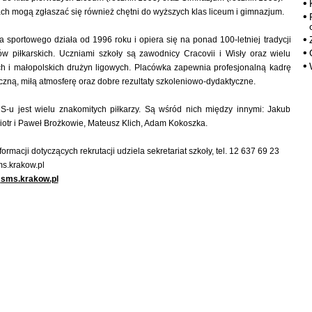
ach mogą zgłaszać się również chętni do wyższych klas liceum i gimnazjum.
a sportowego działa od 1996 roku i opiera się na ponad 100-letniej tradycji
ów piłkarskich. Uczniami szkoły są zawodnicy Cracovii i Wisły oraz wielu
ch i małopolskich drużyn ligowych. Placówka zapewnia profesjonalną kadrę
czną, miłą atmosferę oraz dobre rezultaty szkoleniowo-dydaktyczne.
-u jest wielu znakomitych piłkarzy. Są wśród nich między innymi: Jakub
iotr i Paweł Brożkowie, Mateusz Klich, Adam Kokoszka.
rmacji dotyczących rekrutacji udziela sekretariat szkoły, tel. 12 637 69 23
s.krakow.pl
:
sms.krakow.pl