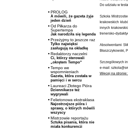
Do udziału w test
PROLOG
A mówili, że gazeta żyje
Szkoła Mistrzostw
jeden dzień
krakowskich klub
Od Piłkarza do
innych krakowski
Supertempa
trenersko-dydakty
Jak narodziła się legenda
Przeżyjmy to jeszcze raz
Tylko najwięksi
Absolwentami SMS
zasługują na okładkę
Błaszczykowski, P
Redaktorzy naczelni
Ci, którzy sterowali
Szczegółowych info
„okrętem Tempo“
Tempo we
e-mail: szkola@sm
wspomnieniach
Więcej na stronie
Gazeta, która została w
pamięci i w sercu
Laureaci Złotego Pióra
Dziennikarze też
wygrywali
Felietonowa ekstraklasa
Najostrzejsze pióra i
sprawy, o których mówili
wszyscy
Mistrzowie reportażu
Sztuka pisania, która nie
miała konkurencji