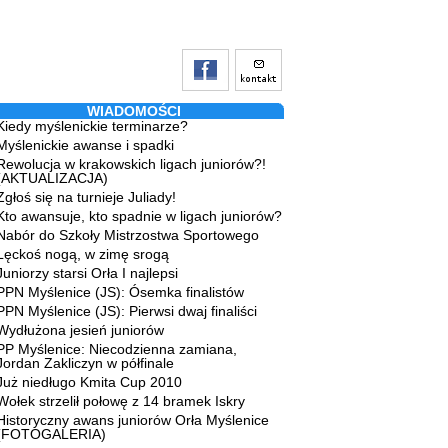
WIADOMOŚCI
Kiedy myślenickie terminarze?
Myślenickie awanse i spadki
Rewolucja w krakowskich ligach juniorów?!
(AKTUALIZACJA)
Zgłoś się na turnieje Juliady!
Kto awansuje, kto spadnie w ligach juniorów?
Nabór do Szkoły Mistrzostwa Sportowego
Lęckoś nogą, w zimę srogą
Juniorzy starsi Orła I najlepsi
PPN Myślenice (JS): Ósemka finalistów
PPN Myślenice (JS): Pierwsi dwaj finaliści
Wydłużona jesień juniorów
PP Myślenice: Niecodzienna zamiana,
Jordan Zakliczyn w półfinale
Już niedługo Kmita Cup 2010
Wołek strzelił połowę z 14 bramek Iskry
Historyczny awans juniorów Orła Myślenice
(FOTOGALERIA)