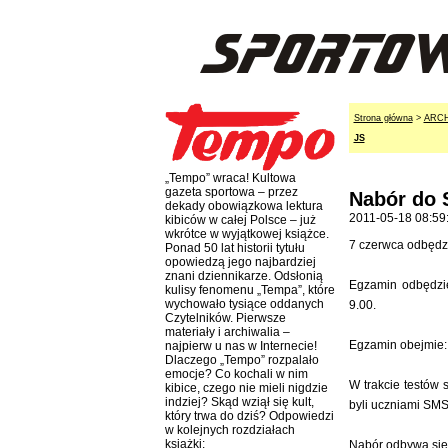
Strona główna
>
ARC
JS
„Tempo” wraca! Kultowa
gazeta sportowa – przez
Nabór do 
dekady obowiązkowa lektura
2011-05-18 08:59
kibiców w całej Polsce – już
wkrótce w wyjątkowej książce.
7 czerwca odbędzi
Ponad 50 lat historii tytułu
opowiedzą jego najbardziej
znani dziennikarze. Odsłonią
Egzamin odbędzie
kulisy fenomenu „Tempa”, które
wychowało tysiące oddanych
9.00.
Czytelników. Pierwsze
materiały i archiwalia –
Egzamin obejmie: t
najpierw u nas w Internecie!
Dlaczego „Tempo” rozpalało
emocje? Co kochali w nim
W trakcie testów 
kibice, czego nie mieli nigdzie
indziej? Skąd wziął się kult,
byli uczniami SMS
który trwa do dziś? Odpowiedzi
w kolejnych rozdziałach
książki:
Nabór odbywa się 