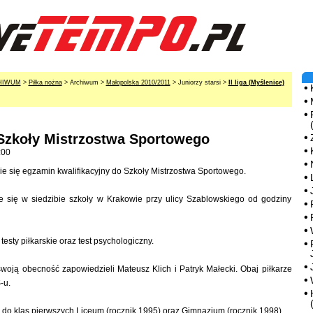
HIWUM
>
Piłka nożna
> Archiwum >
Małopolska 2010/2011
> Juniorzy starsi >
II liga (Myślenice)
Szkoły Mistrzostwa Sportowego
:00
e się egzamin kwalifikacyjny do Szkoły Mistrzostwa Sportowego.
 się w siedzibie szkoły w Krakowie przy ulicy Szablowskiego od godziny
esty piłkarskie oraz test psychologiczny.
swoją obecność zapowiedzieli Mateusz Klich i Patryk Małecki. Obaj piłkarze
-u.
do klas pierwszych Liceum (rocznik 1995) oraz Gimnazjum (rocznik 1998).