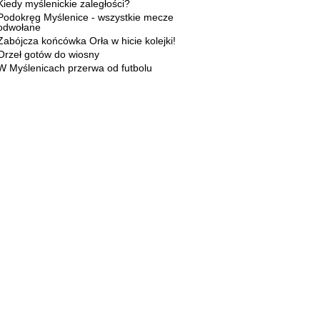
Kiedy myślenickie zaległości?
Podokręg Myślenice - wszystkie mecze
odwołane
Zabójcza końcówka Orła w hicie kolejki!
Orzeł gotów do wiosny
W Myślenicach przerwa od futbolu